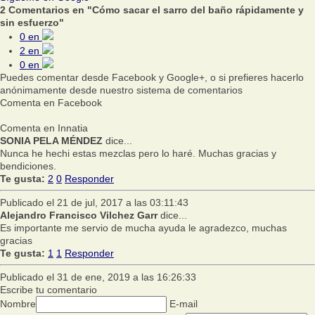
2 Comentarios en "Cómo sacar el sarro del baño rápidamente y
sin esfuerzo"
0
en
2
en
0
en
Puedes comentar desde Facebook y Google+, o si prefieres hacerlo
anónimamente desde nuestro sistema de comentarios
Comenta en Facebook
Comenta en Innatia
SONIA PELA MÉNDEZ
dice...
Nunca he hechi estas mezclas pero lo haré. Muchas gracias y
bendiciones.
Te gusta:
2
0
Responder
Publicado el 21 de jul, 2017 a las 03:11:43
Alejandro Francisco Vilchez Garr
dice...
Es importante me servio de mucha ayuda le agradezco, muchas
gracias
Te gusta:
1
1
Responder
Publicado el 31 de ene, 2019 a las 16:26:33
Escribe tu comentario
Nombre
E-mail