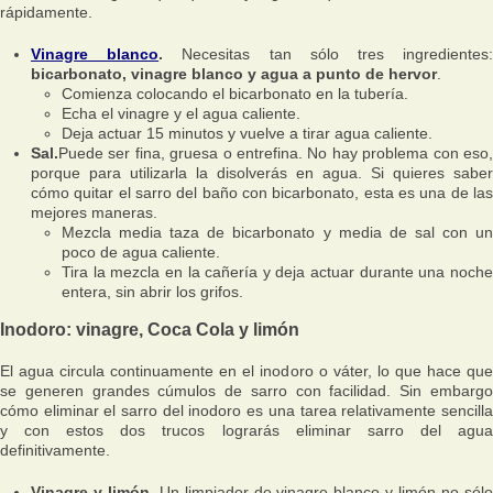
rápidamente.
Vinagre blanco
.
Necesitas tan sólo tres ingredientes
bicarbonato, vinagre blanco y agua a punto de hervor
.
Comienza colocando el bicarbonato en la tubería.
Echa el vinagre y el agua caliente.
Deja actuar 15 minutos y vuelve a tirar agua caliente.
Sal.
Puede ser fina, gruesa o entrefina. No hay problema con eso,
porque para utilizarla la disolverás en agua. Si quieres saber
cómo quitar el sarro del baño con bicarbonato, esta es una de las
mejores maneras.
Mezcla media taza de bicarbonato y media de sal con un
poco de agua caliente.
Tira la mezcla en la cañería y deja actuar durante una noche
entera, sin abrir los grifos.
Inodoro: vinagre, Coca Cola y limón
El agua circula continuamente en el inodoro o váter, lo que hace que
se generen grandes cúmulos de sarro con facilidad. Sin embargo
cómo eliminar el sarro del inodoro es una tarea relativamente sencilla
y con estos dos trucos lograrás eliminar sarro del agua
definitivamente.
Vinagre y limón.
Un limpiador de vinagre blanco y limón no sól