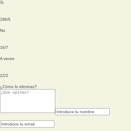
Si
186
/
5
No
16
/
7
A veces
22
/
2
¿Cómo lo eliminas?