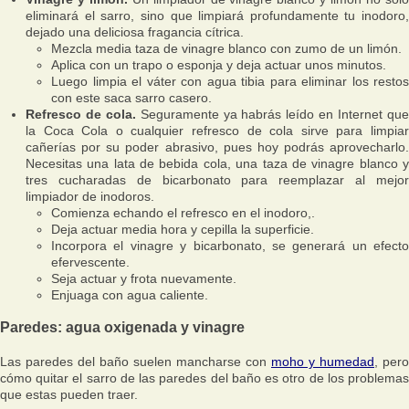
eliminará el sarro, sino que limpiará profundamente tu inodoro,
dejado una deliciosa fragancia cítrica.
Mezcla media taza de vinagre blanco con zumo de un limón.
Aplica con un trapo o esponja y deja actuar unos minutos.
Luego limpia el váter con agua tibia para eliminar los restos
con este saca sarro casero.
Refresco de cola.
Seguramente ya habrás leído en Internet qu
la Coca Cola o cualquier refresco de cola sirve para limpiar
cañerías por su poder abrasivo, pues hoy podrás aprovecharlo.
Necesitas una lata de bebida cola, una taza de vinagre blanco y
tres cucharadas de bicarbonato para reemplazar al mejor
limpiador de inodoros.
Comienza echando el refresco en el inodoro,.
Deja actuar media hora y cepilla la superficie.
Incorpora el vinagre y bicarbonato, se generará un efecto
efervescente.
Seja actuar y frota nuevamente.
Enjuaga con agua caliente.
Paredes: agua oxigenada y vinagre
Las paredes del baño suelen mancharse con
moho y humedad
, pero
cómo quitar el sarro de las paredes del baño es otro de los problemas
que estas pueden traer.