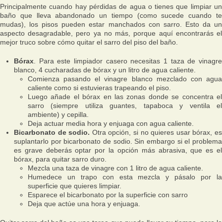
Principalmente cuando hay pérdidas de agua o tienes que limpiar un
baño que lleva abandonado un tiempo (como sucede cuando te
mudas), los pisos pueden estar manchados con sarro. Esto da un
aspecto desagradable, pero ya no más, porque aquí encontrarás el
mejor truco sobre cómo quitar el sarro del piso del baño.
Bórax
. Para este limpiador casero necesitas 1 taza de vinagre
blanco, 4 cucharadas de bórax y un litro de agua caliente.
Comienza pasando el vinagre blanco mezclado con agua
caliente como si estuvieras trapeando el piso.
Luego añade el bórax en las zonas donde se concentra el
sarro (siempre utiliza guantes, tapaboca y ventila el
ambiente) y cepilla.
Deja actuar media hora y enjuaga con agua caliente.
Bicarbonato de sodio.
Otra opción, si no quieres usar bórax, e
suplantarlo por bicarbonato de sodio. Sin embargo si el problema
es grave deberás optar por la opción más abrasiva, que es el
bórax, para quitar sarro duro.
Mezcla una taza de vinagre con 1 litro de agua caliente.
Humedece un trapo con esta mezcla y pásalo por la
superficie que quieres limpiar.
Esparece el bicarbonato por la superficie con sarro
Deja que actúe una hora y enjuaga.