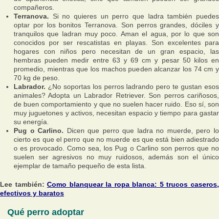
compañeros.
Terranova.
Si no quieres un perro que ladra también puedes
optar por los bonitos Terranova. Son perros grandes, dóciles y
tranquilos que ladran muy poco. Aman el agua, por lo que son
conocidos por ser rescatistas en playas. Son excelentes para
hogares con niños pero necesitan de un gran espacio, las
hembras pueden medir entre 63 y 69 cm y pesar 50 kilos en
promedio, mientras que los machos pueden alcanzar los 74 cm y
70 kg de peso.
Labrador.
¿No soportas los perros ladrando pero te gustan esos
animales? Adopta un Labrador Retriever. Son perros cariñosos,
de buen comportamiento y que no suelen hacer ruido. Eso sí, son
muy juguetones y activos, necesitan espacio y tiempo para gastar
su energía.
Pug o Carlino.
Dicen que perro que ladra no muerde, pero l
cierto es que el perro que no muerde es que está bien adiestrado
o es provocado. Como sea, los Pug o Carlino son perros que no
suelen ser agresivos no muy ruidosos, además son el único
ejemplar de tamaño pequeño de esta lista.
Lee también:
Como blanquear la ropa blanca: 5 trucos caseros
efectivos y baratos
Qué perro adoptar