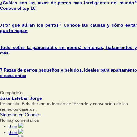
¿Cuáles son las razas de perros mas inteligentes del mundo?
Conoce el top 10
¿Por que aúllan los perros? Conoce las causas y cómo evitar
que lo hagan
Todo sobre la pancreatitis en perros: síntomas, tratamientos y
más
7 Razas de perros pequeños y peludos, ideales para apartamento
o casa chica
Compártelo
Juan Esteban Jorge
Periodista. Bebedor empedernido de té verde y convencido de los
remedios caseros.
Sígueme en Google+
No hay comentarios
0
en
0
en