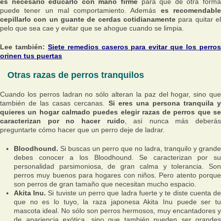
es necesario educarlo con mano firme
para que de otra forma
puede tener un mal comportamiento. Además
es recomendabl
cepillarlo con un guante de cerdas cotidianamente
para quitar el
pelo que sea cae y evitar que se ahogue cuando se limpia.
Lee también:
Siete remedios caseros para evitar que los perro
orinen tus puertas
Otras razas de perros tranquilos
Cuando los perros ladran no sólo alteran la paz del hogar, sino que
también de las casas cercanas.
Si eres una persona tranquila y
quieres un hogar calmado puedes elegir razas de perros que se
caracterizan por no hacer ruido
, así nunca más deberás
preguntarte cómo hacer que un perro deje de ladrar.
Bloodhound.
Si buscas un perro que no ladra, tranquilo y grande
debes conocer a los Bloodhound. Se caracterizan por su
personalidad parsimoniosa, de gran calma y tolerancia. Son
perros muy buenos para hogares con niños. Pero atento porque
son perros de gran tamaño que necesitan mucho espacio.
Akita Inu.
Si tuviste un perro que ladra fuerte y te diste cuenta d
que no es lo tuyo, la raza japonesa Akita Inu puede ser tu
mascota ideal. No sólo son perros hermosos, muy encantadores y
de apariencia exótica, sino que también pueden ser grandes