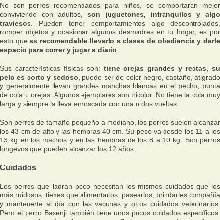
No son perros recomendados para niños, se comportarán mejor
conviviendo con adultos,
son juguetones, intranquilos y alg
traviesos
. Pueden tener comportamientos algo descontrolados,
romper objetos y ocasionar algunos desmadres en tu hogar, es por
esto que
ss recomendable llevarlo a clases de obediencia y darl
espacio para correr y jugar a diario
.
Sus características físicas son:
tiene orejas grandes y rectas, s
pelo es corto y sedoso
, puede ser de color negro, castaño, atigrad
y generalmente llevan grandes manchas blancas en el pecho, punta
de cola u orejas. Algunos ejemplares son tricolor. No tiene la cola muy
larga y siempre la lleva enroscada con una o dos vueltas.
Son perros de tamaño pequeño a mediano, los perros suelen alcanzar
los 43 cm de alto y las hembras 40 cm. Su peso va desde los 11 a los
13 kg en los machos y en las hembras de los 8 a 10 kg. Son perros
longevos que pueden alcanzar los 12 años.
Cuidados
Los perros que ladran poco necesitan los mismos cuidados que los
más ruidosos, tienes que alimentarlos, pasearlos, brindarles compañía
y mantenerte al día con las vacunas y otros cuidados veterinarios.
Pero el perro Basenji también tiene unos pocos cuidados específicos: