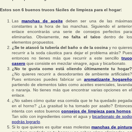
Estos son 6 buenos trucos fáciles de limpieza para el hogar:
Las
manchas de aceite
deben ser una de las máximas
constantes a la hora de las manchas. Siguiendo el anterior
enlace encontrarás una serie de consejos perfectos para
eliminarlas. Obviamente,
no falta el talco
dentro de los
elementos propuestos.
¿Se te atascó la tubería del baño o de la cocina
y no quiere
recurrir a la soda cáustica para dejar el problema atrás? Pues
entonces no tienes más que recurrir a este sencillo
truco
casero
que consiste en mezclar vinagre, agua y bicarbonato.
¿No te gusta como está oliendo últimamente tu hogar?
¿No quieres recurrir a desodorantes de ambiente artificiales?
Pues entonces puedes fabricar un
aromatizante hogareñ
partiendo de elementos tales como aceites esenciales, lavanda
o naranja. No tienes más que encontrar varias opciones en el
enlace.
¿No sabes cómo quitar esa comida que te ha quedado pegada
en el horno? ¿La grasitud lo ha tomado por asalto? Entonces
intenta con estos buenos
consejos de limpieza para hornos
.
Tan sólo con ingredientes como el agua y
bicarbonato de sodi
podrás lograrlo
.
Si lo que quieres es quitar esas molestas
manchas de pintur