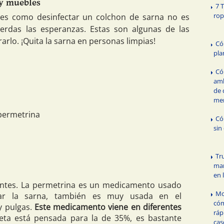
 y muebles
7 
rop
nes como desinfectar un colchon de sarna no es
ierdas las esperanzas. Estas son algunas de las
arlo. ¡Quita la sarna en personas limpias!
Có
pla
Có
amb
de 
me
permetrina
Có
sin
Tr
ma
en 
ntes. La permetrina es un medicamento usado
Mo
tar la sarna, también es muy usada en el
cóm
y pulgas.
Este medicamento viene en diferentes
ráp
ceta está pensada para la de 35%, es bastante
cas