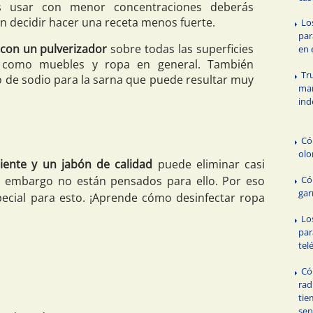
es usar con menor concentraciones deberás
n decidir hacer una receta menos fuerte.
Lo
par
 con un pulverizador
sobre todas las superficies
en 
r, como muebles y ropa en general. También
Tr
 de sodio para la sarna que puede resultar muy
ma
ind
Có
olo
iente y un jabón de calidad
puede eliminar casi
in embargo no están pensados para ello. Por eso
Có
gar
ecial para esto. ¡Aprende cómo desinfectar ropa
Lo
par
tel
Có
rad
tie
sen