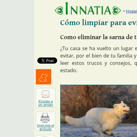
Hogar:
Cómo limpiar para evi
Como eliminar la sarna de 
¿Tu casa se ha vuelto un lugar
evitar, por el bien de tu famili
leer estos trucos y consejos, 
estado.
Menéalo
Envíalo a
un amigo
Imprime el
artículo