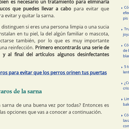
 bien es necesario un tratamiento para eliminarla
Có
ucos que puedes llevar a cabo
para evitar que
efe
 evitar y quitar la sarna.
pis
 distinguen si eres una persona limpia o una sucia
Tr
nstalan en tu piel, la del algún familiar o mascota,
joy
ctarse también, por lo que es muy importante
Có
una reinfección.
Primero encontrarás una serie de
de 
y al final del artículos algunos desinfectantes
bla
5 
ros para evitar que los perros orinen tus puertas
len
¿C
cri
caros de la sarna
Li
bal
 sarna de una buena vez por todas? Entonces es
las opciones que vas a conocer a continuación.
Có
lav
con