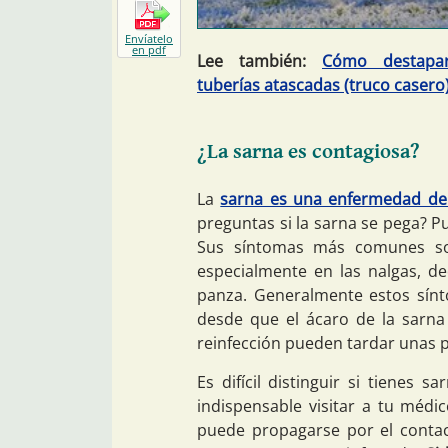
Envíatelo
en pdf
Lee también:
Cómo destapa
tuberías atascadas (truco casero
¿La sarna es contagiosa?
La
sarna es una enfermedad de 
preguntas si la sarna se pega? Pu
Sus síntomas más comunes so
especialmente en las nalgas, d
panza. Generalmente estos sín
desde que el ácaro de la sarna
reinfección pueden tardar unas 
Es difícil distinguir si tienes 
indispensable visitar a tu médi
puede propagarse por el conta