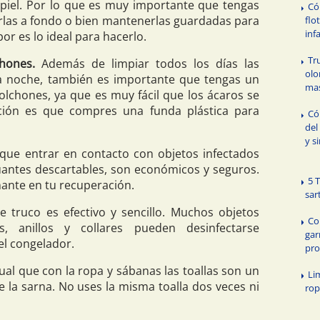
piel. Por lo que es muy importante que tengas
Có
arlas a fondo o bien mantenerlas guardadas para
flo
infa
por es lo ideal para hacerlo.
Tr
hones.
Además de limpiar todos los días las
olo
a noche, también es importante que tengas un
ma
olchones, ya que es muy fácil que los ácaros se
ción es que compres una funda plástica para
Có
del
y s
 que entrar en contacto con objetos infectados
antes descartables, son económicos y seguros.
5 
ante en tu recuperación.
sar
e truco es efectivo y sencillo. Muchos objetos
Co
 anillos y collares pueden desinfectarse
gar
el congelador.
pro
ual que con la ropa y sábanas las toallas son un
Li
e la sarna. No uses la misma toalla dos veces ni
ro