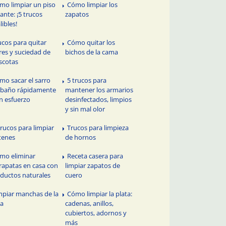
mo limpiar un piso
Cómo limpiar los
tante: ¡5 trucos
zapatos
libles!
ucos para quitar
Cómo quitar los
res y suciedad de
bichos de la cama
scotas
mo sacar el sarro
5 trucos para
 baño rápidamente
mantener los armarios
in esfuerzo
desinfectados, limpios
y sin mal olor
Trucos para limpiar
Trucos para limpieza
tenes
de hornos
mo eliminar
Receta casera para
rapatas en casa con
limpiar zapatos de
ductos naturales
cuero
mpiar manchas de la
Cómo limpiar la plata:
pa
cadenas, anillos,
cubiertos, adornos y
más