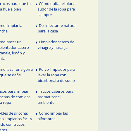
Trucos para que tu
Cómo quitar el olor a
a huela bien
sudor de la ropa para
siempre
mo limpiar la
Desinfectante natural
ncha
para la casa
mo hacer un
Limpiador casero de
ientador casero
vinagre y naranja
canela, limón y
nta
mo lavar una gorra
Polvo limpiador para
 que se dañe
lavar la ropa con
bicarbonato de sodio
ucos para limpiar
Trucos caseros para
nchas de comidas
aromatizar el
la ropa
ambiente
ldes de silicona:
Cómo limpiar las
o limpiarlos fácil y
alfombras
ido con trucos
eros