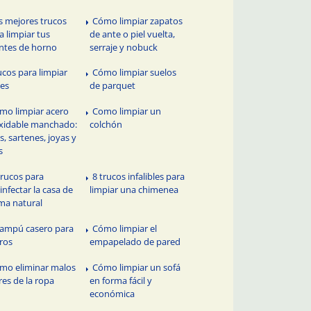
s mejores trucos
Cómo limpiar zapatos
a limpiar tus
de ante o piel vuelta,
ntes de horno
serraje y nobuck
ucos para limpiar
Cómo limpiar suelos
les
de parquet
mo limpiar acero
Como limpiar un
xidable manchado:
colchón
as, sartenes, joyas y
s
Trucos para
8 trucos infalibles para
infectar la casa de
limpiar una chimenea
ma natural
ampú casero para
Cómo limpiar el
ros
empapelado de pared
mo eliminar malos
Cómo limpiar un sofá
res de la ropa
en forma fácil y
económica