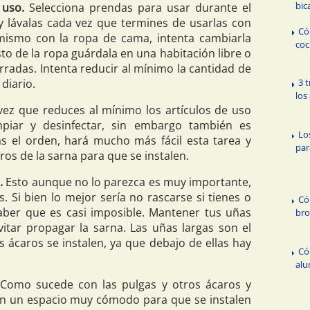
bic
 uso.
Selecciona prendas para usar durante el
 lávalas cada vez que termines de usarlas con
Có
 mismo con la ropa de cama, intenta cambiarla
coc
to de la ropa guárdala en una habitación libre o
erradas. Intenta reducir al mínimo la cantidad de
diario.
3 
los
ez que reduces al mínimo los artículos de uso
impiar y desinfectar, sin embargo también es
Lo
 el orden, hará mucho más fácil esta tarea y
par
ros de la sarna para que se instalen.
.
Esto aunque no lo parezca es muy importante,
. Si bien lo mejor sería no rascarse si tienes o
Có
aber que es casi imposible. Mantener tus uñas
bro
itar propagar la sarna. Las uñas largas son el
s ácaros se instalen, ya que debajo de ellas hay
Có
alu
Como sucede con las pulgas y otros ácaros y
on un espacio muy cómodo para que se instalen