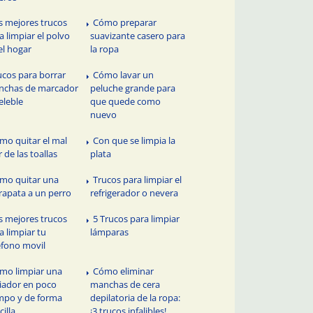
s mejores trucos
Cómo preparar
a limpiar el polvo
suavizante casero para
el hogar
la ropa
ucos para borrar
Cómo lavar un
nchas de marcador
peluche grande para
eleble
que quede como
nuevo
mo quitar el mal
Con que se limpia la
r de las toallas
plata
mo quitar una
Trucos para limpiar el
rapata a un perro
refrigerador o nevera
s mejores trucos
5 Trucos para limpiar
a limpiar tu
lámparas
éfono movil
mo limpiar una
Cómo eliminar
iador en poco
manchas de cera
mpo y de forma
depilatoria de la ropa:
cilla
¡3 trucos infalibles!