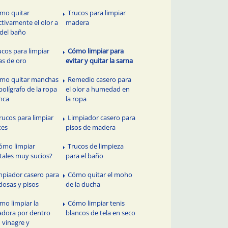
mo quitar
Trucos para limpiar
ctivamente el olor a
madera
 del baño
ucos para limpiar
Cómo limpiar para
as de oro
evitar y quitar la sarna
mo quitar manchas
Remedio casero para
bolígrafo de la ropa
el olor a humedad en
nca
la ropa
trucos para limpiar
Limpiador casero para
tes
pisos de madera
ómo limpiar
Trucos de limpieza
stales muy sucios?
para el baño
mpiador casero para
Cómo quitar el moho
dosas y pisos
de la ducha
mo limpiar la
Cómo limpiar tenis
adora por dentro
blancos de tela en seco
 vinagre y