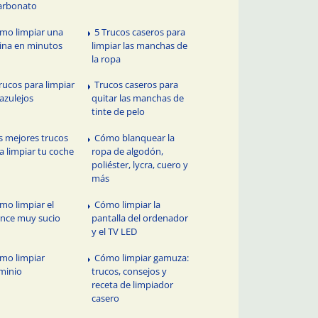
arbonato
mo limpiar una
5 Trucos caseros para
ina en minutos
limpiar las manchas de
la ropa
trucos para limpiar
Trucos caseros para
 azulejos
quitar las manchas de
tinte de pelo
s mejores trucos
Cómo blanquear la
a limpiar tu coche
ropa de algodón,
poliéster, lycra, cuero y
más
mo limpiar el
Cómo limpiar la
nce muy sucio
pantalla del ordenador
y el TV LED
mo limpiar
Cómo limpiar gamuza:
minio
trucos, consejos y
receta de limpiador
casero