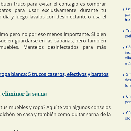
buen truco para evitar el contagio es comprar
Lo
apatos para usar exclusivamente durante tu
par
 día y luego lávalos con desinfectante o usa el
fue
Tr
imo pero no por eso menos importante. Si bien
pie
suelen guardarse en las sábanas, pero también
muebles. Mantelos desinfectados para más
Có
ino
oll
má
opa blanca: 5 trucos caseros, efectivos y baratos
5 
des
for
 eliminar la sarna
Ch
per
a tus muebles y ropa? Aquí te van algunos consejos
Có
olchón en casa y también como quitar sarna de la
olo