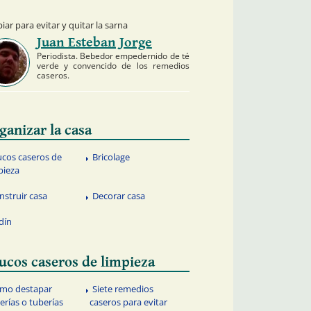
ar para evitar y quitar la sarna
Juan Esteban Jorge
Periodista. Bebedor empedernido de té
verde y convencido de los remedios
caseros.
ganizar la casa
ucos caseros de
Bricolage
pieza
nstruir casa
Decorar casa
rdín
ucos caseros de limpieza
mo destapar
Siete remedios
erías o tuberías
caseros para evitar