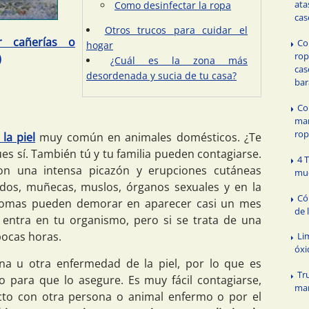
ata
Como desinfectar la ropa
cas
Otros trucos para cuidar el
r cañerías o
Co
hogar
rop
)
¿Cuál es la zona más
cas
desordenada y sucia de tu casa?
bar
Co
man
ro
la piel
muy común en animales domésticos. ¿Te
es sí. También tú y tu familia pueden contagiarse.
4 
n una intensa picazón y erupciones cutáneas
mu
edos, muñecas, muslos, órganos sexuales y en la
Có
tomas pueden demorar en aparecer casi un mes
de 
 entra en tu organismo, pero si se trata de una
pocas horas.
Li
óxi
sarna u otra enfermedad de la piel, por lo que es
Tr
co para que lo asegure. Es muy fácil contagiarse,
man
cto con otra persona o animal enfermo o por el