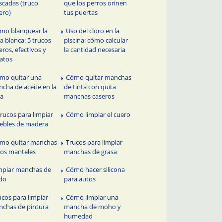
scadas (truco
que los perros orinen
ero)
tus puertas
mo blanquear la
Uso del cloro en la
a blanca: 5 trucos
piscina: cómo calcular
eros, efectivos y
la cantidad necesaria
atos
mo quitar una
Cómo quitar manchas
cha de aceite en la
de tinta con quita
pa
manchas caseros
Trucos para limpiar
Cómo limpiar el cuero
ebles de madera
mo quitar manchas
Trucos para limpiar
los manteles
manchas de grasa
mpiar manchas de
Cómo hacer silicona
do
para autos
ucos para limpiar
Cómo limpiar una
chas de pintura
mancha de moho y
humedad