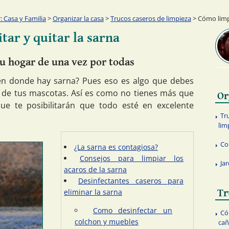
 Casa y Familia
>
Organizar la casa
>
Trucos caseros de limpieza
> Cómo limpi
tar y quitar la sarna
tu hogar de una vez por todas
 en donde hay sarna? Pues eso es algo que debes
a y de tus mascotas. Así es como no tienes más que
Or
que te posibilitarán que todo esté en excelente
Tr
lim
Co
¿La sarna es contagiosa?
Consejos para limpiar los
Ja
acaros de la sarna
Desinfectantes caseros para
eliminar la sarna
Tr
Como desinfectar un
Có
colchon y muebles
cañ