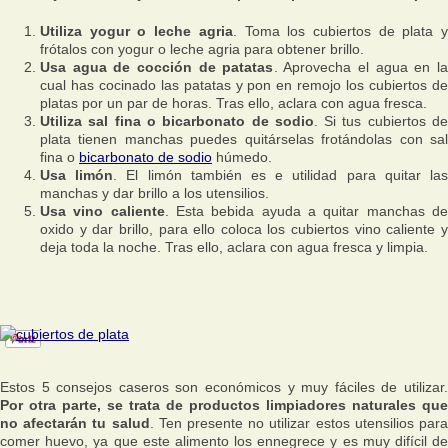
Utiliza yogur o leche agria
. Toma los cubiertos de plata 
frótalos con yogur o leche agria para obtener brillo.
Usa agua de cocción de patatas
. Aprovecha el agua en la
cual has cocinado las patatas y pon en remojo los cubiertos de
platas por un par de horas. Tras ello, aclara con agua fresca.
Utiliza sal fina o bicarbonato de sodio
. Si tus cubiertos d
plata tienen manchas puedes quitárselas frotándolas con sal
fina o
bicarbonato de sodio
húmedo.
Usa limón
. El limón también es e utilidad para quitar la
manchas y dar brillo a los utensilios.
Usa vino caliente
. Esta bebida ayuda a quitar manchas d
oxido y dar brillo, para ello coloca los cubiertos vino caliente y
deja toda la noche. Tras ello, aclara con agua fresca y limpia.
Estos 5 consejos caseros son económicos y muy fáciles de utilizar.
Por otra parte, se trata de productos limpiadores naturales que
no afectarán tu salud
. Ten presente no utilizar estos utensilios par
comer huevo, ya que este alimento los ennegrece y es muy difícil de