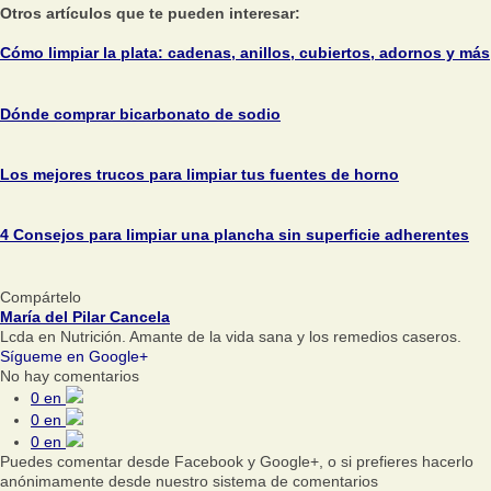
Otros artículos que te pueden interesar:
Cómo limpiar la plata: cadenas, anillos, cubiertos, adornos y más
Dónde comprar bicarbonato de sodio
Los mejores trucos para limpiar tus fuentes de horno
4 Consejos para limpiar una plancha sin superficie adherentes
Compártelo
María del Pilar Cancela
Lcda en Nutrición. Amante de la vida sana y los remedios caseros.
Sígueme en Google+
No hay comentarios
0
en
0
en
0
en
Puedes comentar desde Facebook y Google+, o si prefieres hacerlo
anónimamente desde nuestro sistema de comentarios