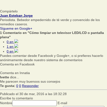
Compártelo
Juan Esteban Jorge
Periodista. Bebedor empedernido de té verde y convencido de los
remedios caseros.
Sígueme en Google+
1 Comentario en "Cómo limpiar un televisor LED/LCD o pantalla
plana"
0
en
1
en
0
en
Puedes comentar desde Facebook y Google+, o si prefieres hacerlo
anónimamente desde nuestro sistema de comentarios
Comenta en Facebook
Comenta en Innatia
Ivette
dice...
Me parecen muy buenoos sus consejos
Te gusta:
0
0
Responder
Publicado el 30 de mar, 2016 a las 18:32:28
Escribe tu comentario
Nombre
E-mail