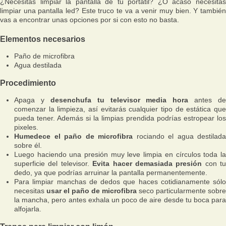
¿Necesitas limpiar la pantalla de tu portátil? ¿O acaso necesitas
limpiar una pantalla led? Este truco te va a venir muy bien. Y también
vas a encontrar unas opciones por si con esto no basta.
Elementos necesarios
Paño de microfibra
Agua destilada
Procedimiento
Apaga y
desenchufa tu televisor media hora
antes de
comenzar la limpieza, así evitarás cualquier tipo de estática que
pueda tener. Además si la limpias prendida podrías estropear los
pixeles.
Humedece el paño de microfibra
rociando el agua destilada
sobre él.
Luego haciendo una presión muy leve limpia en círculos toda la
superficie del televisor.
Evita hacer demasiada presión
con tu
dedo, ya que podrías arruinar la pantalla permanentemente.
Para limpiar manchas de dedos que haces cotidianamente sólo
necesitas
usar el paño de microfibra
seco particularmente sobre
la mancha, pero antes exhala un poco de aire desde tu boca para
alfojarla.