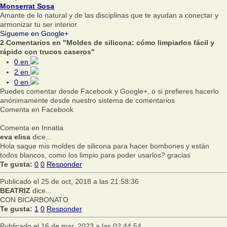
Monserrat Sosa
Amante de lo natural y de las disciplinas que te ayudan a conectar y
armonizar tu ser interior.
Sígueme en Google+
2 Comentarios en "Moldes de silicona: cómo limpiarlos fácil y
rápido con trucos caseros"
0
en
2
en
0
en
Puedes comentar desde Facebook y Google+, o si prefieres hacerlo
anónimamente desde nuestro sistema de comentarios
Comenta en Facebook
Comenta en Innatia
eva elisa
dice...
Hola saque mis moldes de silicona para hacer bombones y están
todos blancos, como los limpio para poder usarlos? gracias
Te gusta:
0
0
Responder
Publicado el 25 de oct, 2018 a las 21:58:36
BEATRIZ
dice...
CON BICARBONATO
Te gusta:
1
0
Responder
Publicado el 16 de mar, 2023 a las 02:44:54