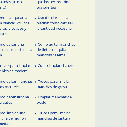
scadas (truco
que los perros orinen
ero)
tus puertas
mo blanquear la
Uso del cloro en la
a blanca: 5 trucos
piscina: cómo calcular
eros, efectivos y
la cantidad necesaria
atos
mo quitar una
Cómo quitar manchas
cha de aceite en la
de tinta con quita
pa
manchas caseros
Trucos para limpiar
Cómo limpiar el cuero
ebles de madera
mo quitar manchas
Trucos para limpiar
los manteles
manchas de grasa
mo hacer silicona
Limpiar manchas de
a autos
óxido
mo limpiar una
Trucos para limpiar
ncha de moho y
manchas de pintura
medad