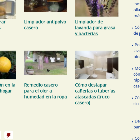
ino
oll
má
rar
Limpiador antipolvo
Limpiador de
Có
s
casero
lavanda para grasa
de 
y bacterias
Po
lav
bic
Mo
cóm
ráp
ón en la
Remedio casero
Cómo destapar
cas
 hogar
para el olor a
cañerías o tuberías
humedad en la ropa
atascadas (truco
Có
casero)
sin
De
par
Co