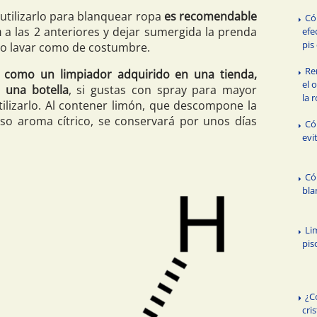
utilizarlo para blanquear ropa
es recomendable
Có
a
a las 2 anteriores y dejar sumergida la prenda
efe
pis
go lavar como de costumbre.
Re
o como un limpiador adquirido en una tienda,
el 
 una botella
, si gustas con spray para mayor
la 
ilizarlo. Al contener limón, que descompone la
oso aroma cítrico, se conservará por unos días
Có
evi
Có
bla
Li
pis
¿C
cri