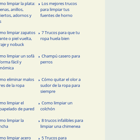
mo limpiar la plata:
Los mejores trucos
enas, anillos,
para limpiar tus
iertos, adornos y
fuentes de horno
s
mo limpiar zapatos
7 Trucos para que tu
ante o piel vuelta,
ropa huela bien
raje y nobuck
mo limpiar un sofá
Champú casero para
forma fácil y
perros
onómica
mo eliminar malos
Cómo quitar el olor a
res de la ropa
sudor de la ropa para
siempre
mo limpiar el
Como limpiar un
apelado de pared
colchón
mo limpiar la
8 trucos infalibles para
ncha
limpiar una chimenea
mo limpiar acero
5 Trucos para