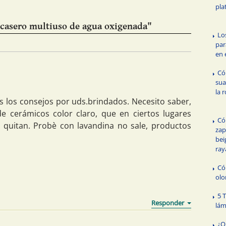
pla
casero multiuso de agua oxigenada"
Lo
par
en 
Có
sua
la 
s los consejos por uds.brindados. Necesito saber,
e cerámicos color claro, que en ciertos lugares
Có
 quitan. Probè con lavandina no sale, productos
zap
bei
ray
Có
olo
5 
lám
¿Q