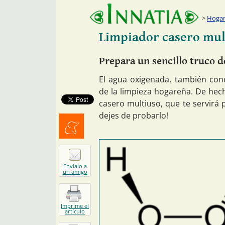
Hogar:
Limpiador casero mul
Prepara un sencillo truco 
El agua oxigenada, también con
de la limpieza hogareña. De hech
casero multiuso, que te servirá 
dejes de probarlo!
Menéalo
Envíalo a
un amigo
Imprime el
artículo