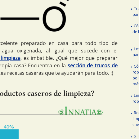
Tr
par
Có
de 
celente preparado en casa para todo tipo de
Lo
 agua oxigenada, al igual que sucede con el
par
 limpieza
, es imbatible. ¿Qué mejor que preparar
ropia casa? Encuentra en la
sección de trucos de
Có
rop
s recetas caseras que te ayudarán para todo. :)
pol
má
oductos caseros de limpieza?
Li
ro
Re
lim
cue
5 