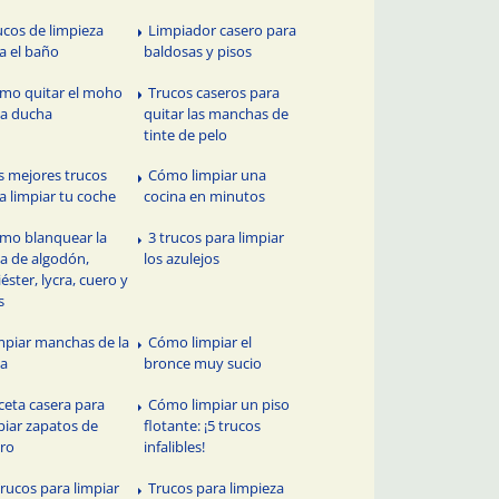
ucos de limpieza
Limpiador casero para
a el baño
baldosas y pisos
mo quitar el moho
Trucos caseros para
la ducha
quitar las manchas de
tinte de pelo
s mejores trucos
Cómo limpiar una
a limpiar tu coche
cocina en minutos
mo blanquear la
3 trucos para limpiar
a de algodón,
los azulejos
iéster, lycra, cuero y
s
mpiar manchas de la
Cómo limpiar el
pa
bronce muy sucio
ceta casera para
Cómo limpiar un piso
piar zapatos de
flotante: ¡5 trucos
ro
infalibles!
Trucos para limpiar
Trucos para limpieza