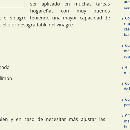
ata
ser aplicado en muchas tareas
cas
hogareñas con muy buenos
ue el vinagre, teniendo una mayor capacidad de
Co
rop
e el olor desagradable del vinagre.
cas
bar
Co
man
ro
enada
4 
mu
 limón
Có
de 
Có
par
Có
ien y en caso de necesitar más ajustar las
ma
hu