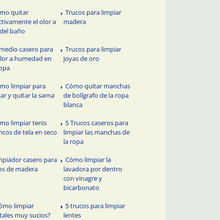
mo quitar
Trucos para limpiar
ctivamente el olor a
madera
 del baño
medio casero para
Trucos para limpiar
olor a humedad en
joyas de oro
ropa
mo limpiar para
Cómo quitar manchas
tar y quitar la sarna
de bolígrafo de la ropa
blanca
mo limpiar tenis
5 Trucos caseros para
ncos de tela en seco
limpiar las manchas de
la ropa
mpiador casero para
Cómo limpiar la
os de madera
lavadora por dentro
con vinagre y
bicarbonato
ómo limpiar
5 trucos para limpiar
stales muy sucios?
lentes