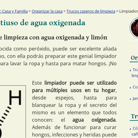
 Casa y Familia
>
Organizar la casa
>
Trucos caseros de limpieza
> Limpiador
tiuso de agua oxigenada
de limpieza con agua oxigenada y limón
ocida como peróxido, puede ser excelente aliada
o, con ella podrás preparar este genial limpiador
Or
para lavar la ropa y hasta para matar hongos. ¡No
Tr
lim
Este
limpiador puede ser utilizado
Co
para múltiples usos en tu hogar
,
desde espejos, hasta para
Ja
blanquear la ropa y el secreto del
mismo es un elemento que todos
Tr
conocen: el
agua oxígenada
.
Además de funcionar para curar
Có
hongos, infecciones y heridas puede
cañ