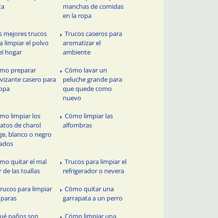
ta
manchas de comidas
en la ropa
s mejores trucos
Trucos caseros para
a limpiar el polvo
aromatizar el
el hogar
ambiente
mo preparar
Cómo lavar un
vizante casero para
peluche grande para
ropa
que quede como
nuevo
mo limpiar los
Cómo limpiar las
atos de charol
alfombras
ge, blanco o negro
ados
mo quitar el mal
Trucos para limpiar el
r de las toallas
refrigerador o nevera
Trucos para limpiar
Cómo quitar una
paras
garrapata a un perro
ué paños son
Cómo limpiar una