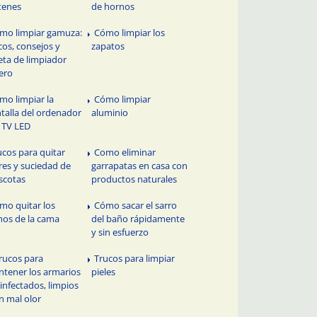
tenes
de hornos
mo limpiar gamuza:
Cómo limpiar los
cos, consejos y
zapatos
eta de limpiador
ero
mo limpiar la
Cómo limpiar
talla del ordenador
aluminio
l TV LED
ucos para quitar
Como eliminar
res y suciedad de
garrapatas en casa con
scotas
productos naturales
mo quitar los
Cómo sacar el sarro
hos de la cama
del baño rápidamente
y sin esfuerzo
trucos para
Trucos para limpiar
tener los armarios
pieles
infectados, limpios
in mal olor