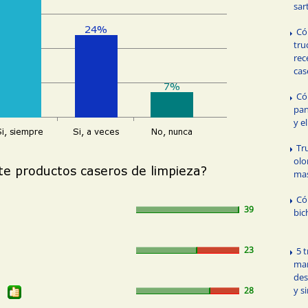
sar
Có
tru
rec
cas
Có
pan
y e
Tr
olo
ma
Có
39
bic
23
5 
man
des
y s
28