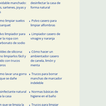
xidable manchado:
desinfectar la casa de
as, sartenes, joyas y
forma natural
s
mo limpiar suelos
Polvo casero para
parquet
limpiar alfombras
lvo limpiador para
Limpiador casero de
ar la ropa con
vinagre y naranja
arbonato de sodio
ldes de silicona:
Cómo hacer un
o limpiarlos fácil y
ambientador casero
ido con trucos
de canela, limón y
eros
menta
mo lavar una gorra
Trucos para borrar
 que se dañe
manchas de marcador
indeleble
sinfectante natural
Normas básicas de
a la casa
higiene en el baño
n que se limpia la
Trucos para limpiar