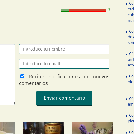
Có
cad
7
cub
má
Có
de 
ser
Có
en 
ec
Recibir notificaciones de nuevos
Có
olo
comentarios
Có
emp
Có
pla
Có