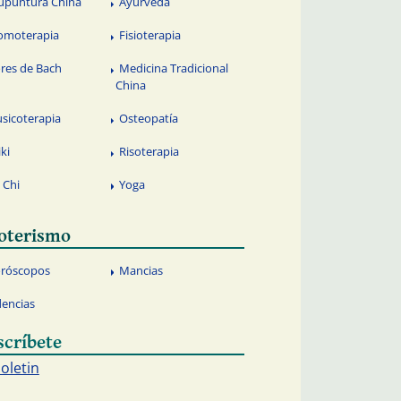
upuntura China
Ayurveda
omoterapia
Fisioterapia
ores de Bach
Medicina Tradicional
China
sicoterapia
Osteopatía
iki
Risoterapia
i Chi
Yoga
oterismo
róscopos
Mancias
dencias
scríbete
boletin