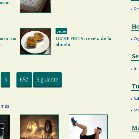
raron
De
Ho
Leche
Or
ara tus
LECHE FRITA: receta de la
m
abuela
Se
In
3
...
657
Siguiente
Tu
Sa
 más
Me
Me