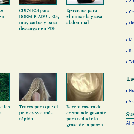
Ac
de
CUENTOS para
Ejercicios para
Cr
en
DORMIR ADULTOS,
eliminar la grasa
muy cortos y para
abdominal
Fl
descargar en PDF
Mu
Re
Ta
Es
Ho
Vi
e las
Trucos para que el
Receta casera de
a
pelo crezca más
crema adelgazante
Su
rápido
para reducir la
Al 
grasa de la panza