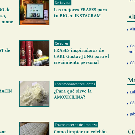
De la vida
DO de
Las mejores FRASES para
so,
tu BIO en INSTAGRAM
Al
la mano
Al
Célebres
Co
ST de
FRASES inspiradoras de
nut
?
CARL Gustav JUNG para el
crecimiento personal
Có
Ma
Enfermedades frecuentes
BACIN
¿Para qué sirve la
La
AMOXICILINA?
Có
Ja
Trucos caseros de limpieza
Cr
izar
Como limpiar un colchón