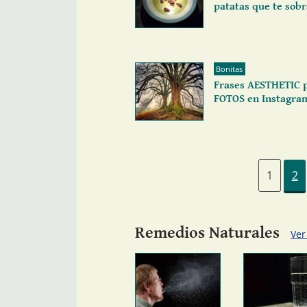
patatas que te sob
Bonitas
Frases AESTHETIC p
FOTOS en Instagra
1
2
Remedios Naturales
Ver