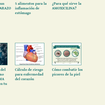
 un
5 alimentos para la
¿Para qué sirve la
BARAZO
inflamación de
AMOXICILINA?
estómago
del
Cálculo de riesgo
Cómo combatir los
mo
para enfermedad
picores de la piel
IMA
del corazón
en tu