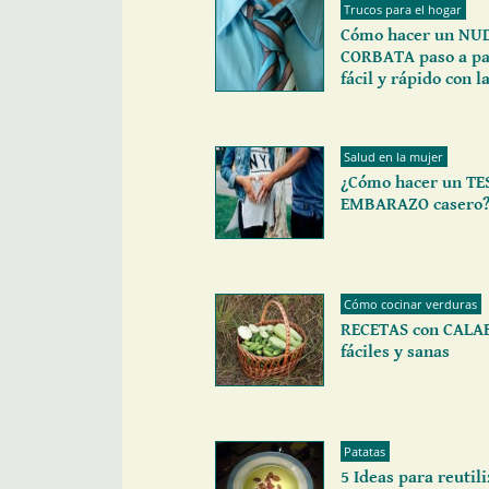
Trucos para el hogar
Cómo hacer un NU
CORBATA paso a pa
fácil y rápido con 
Salud en la mujer
¿Cómo hacer un TE
EMBARAZO casero
Cómo cocinar verduras
RECETAS con CALA
fáciles y sanas
Patatas
5 Ideas para reutil