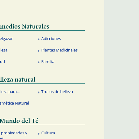
medios Naturales
elgazar
Adicciones
lleza
Plantas Medicinales
lud
Familia
lleza natural
leza para...
Trucos de belleza
smética Natural
 Mundo del Té
, propiedades y
Cultura
ud