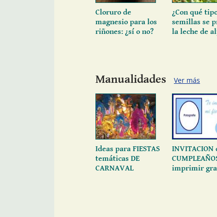
Cloruro de
¿Con qué tip
magnesio para los
semillas se 
riñones: ¿sí o no?
la leche de a
Manualidades
Ver más
Ideas para FIESTAS
INVITACION 
temáticas DE
CUMPLEAÑOS
CARNAVAL
imprimir gra