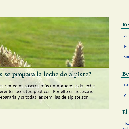
Re
Ad
Be
Sa
s se prepara la leche de alpiste?
Be
Bel
los remedios caseros más nombrados es la leche
ferentes usos terapéuticos. Por ello es necesario
Co
epararla y si todas las semillas de alpiste son
El
Té
sal