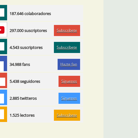
187.646 colaboradores
Subscríbete
297.000 suscriptores
Subscríbete
4.543 suscriptores
Hazte fan
34.988 fans
Síguenos
5.438 seguidores
Síguenos
2.885 twitteros
Subscríbete
1.525 lectores