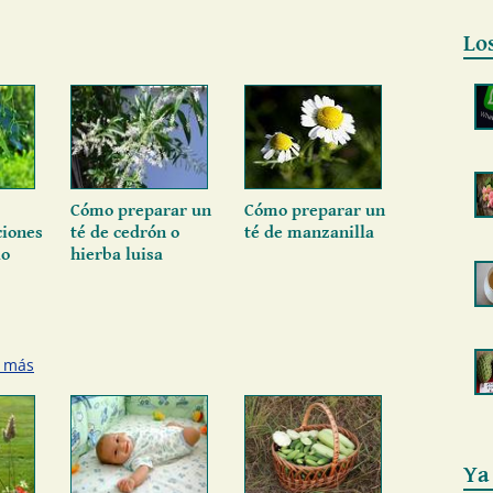
Lo
Cómo preparar un
Cómo preparar un
ciones
té de cedrón o
té de manzanilla
lo
hierba luisa
r más
Ya