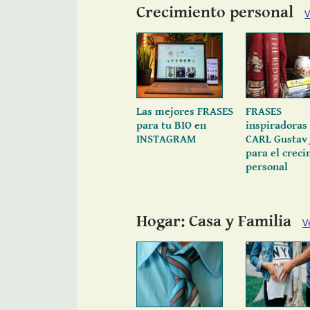
Crecimiento personal
V
Las mejores FRASES
FRASES
para tu BIO en
inspiradoras
INSTAGRAM
CARL Gustav
para el crec
personal
Hogar: Casa y Familia
V