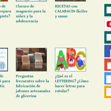
o de
Cloruro de
RECETAS con
prepara
magnesio para la
CALABACIN fáciles
lpiste?
niñez y la
y sanas
adolescencia
de
Preguntas
¿Qué es el
 para
frecuentes sobre la
LETTERING? ¿Cómo
tis
fabricación de
hacer letras para
jabones artesanales
rotular?
de glicerina