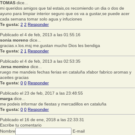
TOMAS
dice...
mi queridos amigos que tal estais,os recomiendo un dia o dos de
ayuno para limpiar interior seguro que os va a gustar,se puede acer
cada semana tomar solo agua y infuciones
Te gusta:
2
2
Responder
Publicado el 4 de feb, 2013 a las 01:55:16
sonia moreno
dice...
gracias.x.los.msj me.gustan mucho Dios les bendiga
Te gusta:
2
1
Responder
Publicado el 4 de feb, 2013 a las 02:53:35
.tersa momino
dice...
ruego me mandeis fechas ferias en cataluña xfabor fabrico aromas y
aceites gracias
Te gusta:
0
0
Responder
Publicado el 23 de feb, 2017 a las 23:48:55
marga
dice...
me podeis informar de fiestas y mercadillos en cataluña
Te gusta:
0
0
Responder
Publicado el 16 de ene, 2018 a las 22:33:31
Escribe tu comentario
Nombre
E-mail