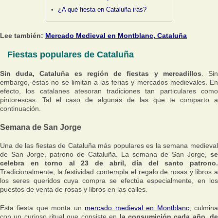
¿A qué fiesta en Cataluña irás?
Lee también:
Mercado Medieval en Montblanc, Cataluña
Fiestas populares de Cataluña
Sin duda, Cataluña es región de fiestas y mercadillos
. Si
embargo, éstas no se limitan a las ferias y mercados medievales. En
efecto, los catalanes atesoran tradiciones tan particulares como
pintorescas. Tal el caso de algunas de las que te comparto a
continuación.
Semana de San Jorge
Una de las fiestas de Cataluña más populares es la semana medieval
de San Jorge, patrono de Cataluña. La semana de San Jorge,
se
celebra en torno al 23 de abril, día del santo patrono.
Tradicionalmente, la festividad contempla el regalo de rosas y libros a
los seres queridos cuya compra se efectúa especialmente, en los
puestos de venta de rosas y libros en las calles.
Esta fiesta que monta un
mercado medieval en Montblanc
, culmin
con un curioso ritual que consiste en
la consumición cada año, d