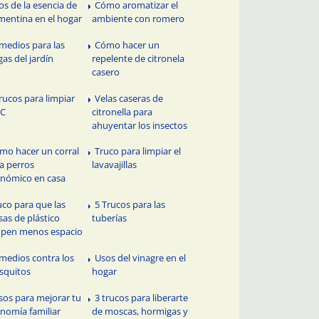
os de la esencia de
Cómo aromatizar el
mentina en el hogar
ambiente con romero
medios para las
Cómo hacer un
gas del jardín
repelente de citronela
casero
trucos para limpiar
Velas caseras de
PC
citronella para
ahuyentar los insectos
mo hacer un corral
Truco para limpiar el
a perros
lavavajillas
nómico en casa
uco para que las
5 Trucos para las
sas de plástico
tuberías
pen menos espacio
medios contra los
Usos del vinagre en el
squitos
hogar
sos para mejorar tu
3 trucos para liberarte
nomía familiar
de moscas, hormigas y