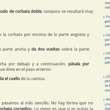
cas
mil
nudo de corbata doble
, tampoco te resultará muy
Co
gat
cas
e la corbata por encima de la parte angosta y
Có
par
pas
a parte ancha y
da dos vueltas
sobre la parte
Có
pis
plá
ncha por debajo y a continuación,
pásala por
ue diste en el paso anterior.
¿Q
a el cuello
de tu camisa.
pec
se 
com
Art
l, pasamos al más sencillo. No hay forma que no
¿cu
orbata corredizo.
Lo mejor es que si te quitas la
sín