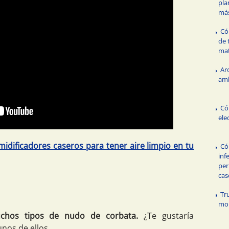
pla
má
Có
de 
mat
Ar
amb
Có
ele
dificadores caseros para tener aire limpio en tu
Có
inf
per
cas
Tr
mon
chos tipos de nudo de corbata.
¿Te gustaría
nos de ellos.