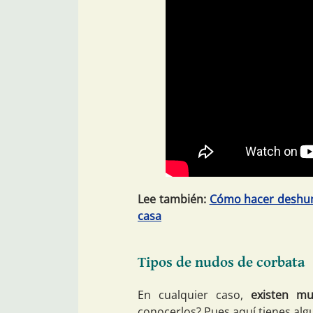
Lee también:
Cómo hacer deshumi
casa
Tipos de nudos de corbata
En cualquier caso,
existen mu
conocerlos? Pues aquí tienes algu