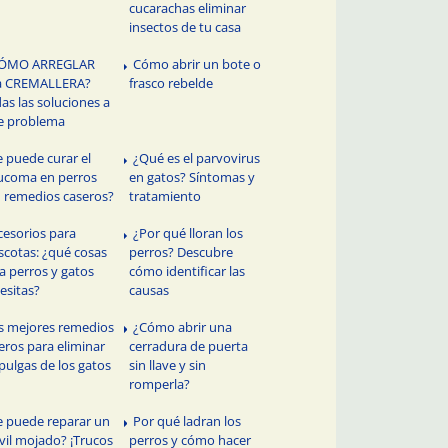
cucarachas eliminar
insectos de tu casa
ÓMO ARREGLAR
Cómo abrir un bote o
a CREMALLERA?
frasco rebelde
as las soluciones a
e problema
e puede curar el
¿Qué es el parvovirus
ucoma en perros
en gatos? Síntomas y
 remedios caseros?
tratamiento
cesorios para
¿Por qué lloran los
cotas: ¿qué cosas
perros? Descubre
a perros y gatos
cómo identificar las
esitas?
causas
s mejores remedios
¿Cómo abrir una
eros para eliminar
cerradura de puerta
 pulgas de los gatos
sin llave y sin
romperla?
e puede reparar un
Por qué ladran los
il mojado? ¡Trucos
perros y cómo hacer