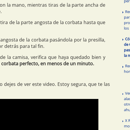
per
n la mano, mientras tiras de la parte ancha de
.
Re
par
ira de la parte angosta de la corbata hasta que
pro
los
Có
angosta de la corbata pasándola por la presilla,
de 
r detrás para tal fin.
pas
la 
 de la camisa, verifica que haya quedado bien y
 corbata perfecto, en menos de un minuto.
Re
ho
 dejes de ver este video. Estoy segura, que te las
Ve
ala
otr
ahu
X 
mos