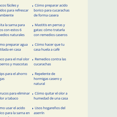
ucos fáciles y
Cómo preparar acido
idos para refrescar
borico para cucarachas
ambiente
de forma casera
ita la sarna para
Mastitis en perras y
os con estos 6
gatas: cómo tratarla
edios naturales
con remedios caseros
mo preparar agua
Cómo hacer que tu
tilada en casa
casa huela a café
uco para el mal olor
Remedios contra las
perros y mascotas
cucarachas
Tips para el ahorro
Repelente de
gas
hormigas casero y
natural
Trucos para eliminar
Cómo quitar el olor a
olor a tabaco
humedad de una casa
mo usar el acido
Usos hogareños del
ico para la sarna en
aserrín