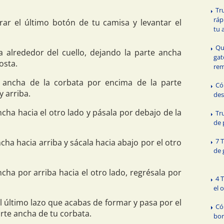
Tr
ráp
rar el último botón de tu camisa y levantar el
tu 
Qu
 alrededor del cuello, dejando la parte ancha
gat
osta.
rem
 ancha de la corbata por encima de la parte
Có
y arriba.
des
ncha hacia el otro lado y pásala por debajo de la
Tr
de 
7 
ncha hacia arriba y sácala hacia abajo por el otro
de 
cha por arriba hacia el otro lado, regrésala por
4 
el 
l último lazo que acabas de formar y pasa por el
Có
rte ancha de tu corbata.
bor