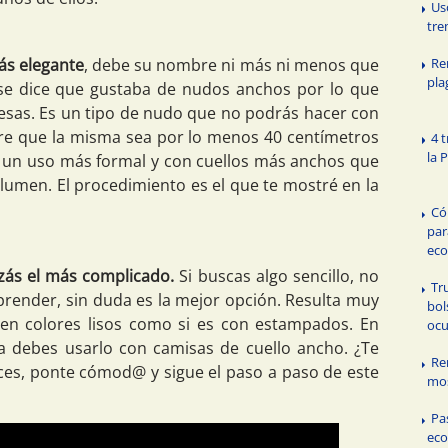
Us
tre
Re
ás elegante
, debe su nombre ni más ni menos que
pla
se dice que gustaba de nudos anchos por lo que
esas. Es un tipo de nudo que no podrás hacer con
ere que la misma sea por lo menos 40 centímetros
4 
la 
ra un uso más formal y con cuellos más anchos que
men. El procedimiento es el que te mostré en la
Có
par
eco
izás el más complicado.
Si buscas algo sencillo, no
Tr
rprender, sin duda es la mejor opción. Resulta muy
bol
s en colores lisos como si es con estampados. En
ocu
a debes usarlo con camisas de cuello ancho. ¿Te
Re
ces, ponte cómod@ y sigue el paso a paso de este
mo
Pa
eco