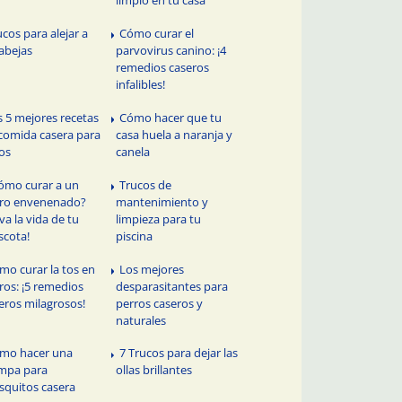
ucos para alejar a
Cómo curar el
 abejas
parvovirus canino: ¡4
remedios caseros
infalibles!
s 5 mejores recetas
Cómo hacer que tu
comida casera para
casa huela a naranja y
os
canela
ómo curar a un
Trucos de
ro envenenado?
mantenimiento y
lva la vida de tu
limpieza para tu
cota!
piscina
mo curar la tos en
Los mejores
ros: ¡5 remedios
desparasitantes para
eros milagrosos!
perros caseros y
naturales
mo hacer una
7 Trucos para dejar las
mpa para
ollas brillantes
quitos casera