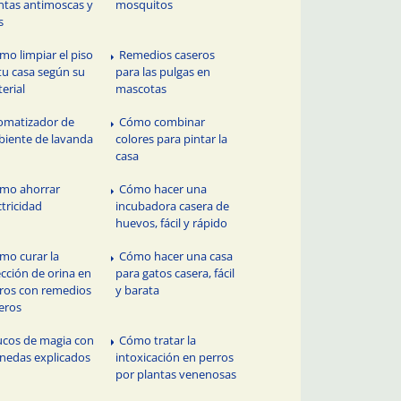
ntas antimoscas y
mosquitos
s
mo limpiar el piso
Remedios caseros
tu casa según su
para las pulgas en
erial
mascotas
omatizador de
Cómo combinar
iente de lavanda
colores para pintar la
casa
mo ahorrar
Cómo hacer una
ctricidad
incubadora casera de
huevos, fácil y rápido
mo curar la
Cómo hacer una casa
ección de orina en
para gatos casera, fácil
ros con remedios
y barata
eros
ucos de magia con
Cómo tratar la
edas explicados
intoxicación en perros
por plantas venenosas