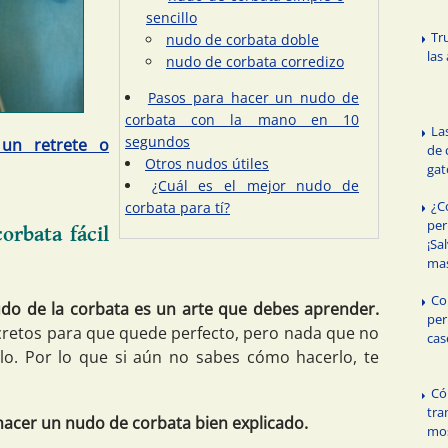
sencillo
Tr
nudo de corbata doble
las
nudo de corbata corredizo
Pasos para hacer un nudo de
corbata con la mano en 10
La
segundos
un retrete o
de 
Otros nudos útiles
gat
¿Cuál es el mejor nudo de
¿C
corbata para tí?
per
rbata fácil
¡Sa
mas
Co
udo de la corbata es un arte que debes aprender.
per
secretos para que quede perfecto, pero nada que no
cas
lo. Por lo que si aún no sabes cómo hacerlo, te
Có
tra
hacer un nudo de corbata bien explicado.
mos