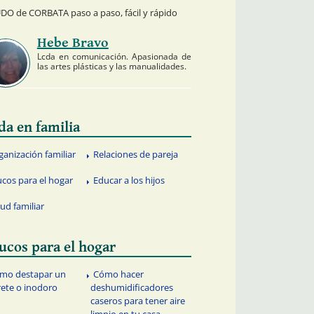
O de CORBATA paso a paso, fácil y rápido
Hebe Bravo
Lcda en comunicación. Apasionada de
las artes plásticas y las manualidades.
da en familia
ganización familiar
Relaciones de pareja
ucos para el hogar
Educar a los hijos
lud familiar
ucos para el hogar
mo destapar un
Cómo hacer
rete o inodoro
deshumidificadores
caseros para tener aire
limpio en tu casa