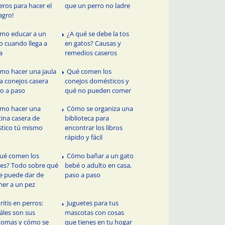
eros para hacer el
que un perro no ladre
agro!
mo educar a un
¿A qué se debe la tos
o cuando llega a
en gatos? Causas y
a
remedios caseros
mo hacer una jaula
Qué comen los
a conejos casera
conejos domésticos y
o a paso
qué no pueden comer
mo hacer una
Cómo se organiza una
cina casera de
biblioteca para
stico tú mismo
encontrar los libros
rápido y fácil
ué comen los
Cómo bañar a un gato
es? Todo sobre qué
bebé o adulto en casa,
le puede dar de
paso a paso
er a un pez
ritis en perros:
Juguetes para tus
áles son sus
mascotas con cosas
tomas y cómo se
que tienes en tu hogar