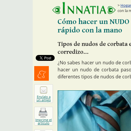
Hogar:
con la
Cómo hacer un NUDO d
rápido con la mano
Tipos de nudos de corbata e
corredizo...
¿No sabes hacer un nudo de corb
hacer un nudo de corbata paso
diferentes tipos de nudos de cor
Menéalo
Envíalo a
un amigo
Imprime el
artículo