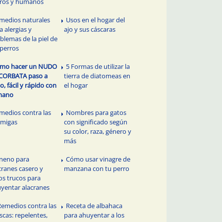
ros y humanos
medios naturales
Usos en el hogar del
a alergias y
ajo y sus cáscaras
blemas de la piel de
 perros
mo hacer un NUDO
5 Formas de utilizar la
CORBATA paso a
tierra de diatomeas en
o, fácil y rápido con
el hogar
mano
medios contra las
Nombres para gatos
rmigas
con significado según
su color, raza, género y
más
neno para
Cómo usar vinagre de
cranes casero y
manzana con tu perro
os trucos para
yentar alacranes
Remedios contra las
Receta de albahaca
cas: repelentes,
para ahuyentar a los