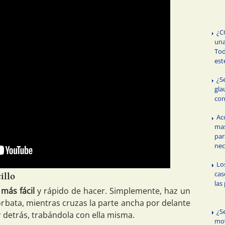
¿C
un
Tod
est
¿S
gla
con
Ac
mas
par
nec
Lo
cas
illo
las
 más fácil
y rápido de hacer. Simplemente, haz un
orbata, mientras cruzas la parte ancha por delante
¿S
r detrás, trabándola con ella misma.
mov