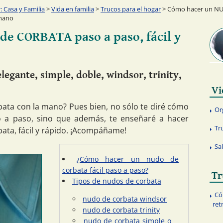
 Casa y Familia
>
Vida en familia
>
Trucos para el hogar
> Cómo hacer un NUD
 mano
e CORBATA paso a paso, fácil y
legante, simple, doble, windsor, trinity,
Vi
ata con la mano? Pues bien, no sólo te diré cómo
Or
 a paso, sino que además, te enseñaré a hacer
Tr
bata, fácil y rápido. ¡Acompáñame!
Sa
¿Cómo hacer un nudo de
corbata fácil paso a paso?
Tr
Tipos de nudos de corbata
Có
nudo de corbata windsor
ret
nudo de corbata trinity
nudo de corbata simple o