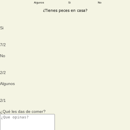
Si
7
/
2
No
2
/
2
Algunos
2
/
1
¿Qué les das de comer?