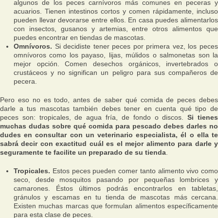
algunos de los peces carnívoros más comunes en peceras y
acuarios. Tienen intestinos cortos y comen rápidamente, incluso
pueden llevar devorarse entre ellos. En casa puedes alimentarlos
con insectos, gusanos y artemias, entre otros alimentos que
puedes encontrar en tiendas de mascotas.
Omnívoros.
Si decidiste tener peces por primera vez, los peces
omnívoros como los payaso, lijas, múlidos o salmonetas son la
mejor opción. Comen desechos orgánicos, invertebrados o
crustáceos y no significan un peligro para sus compañeros de
pecera.
Pero eso no es todo, antes de saber qué comida de peces debes
darle a tus mascotas también debes tener en cuenta qué tipo de
peces son: tropicales, de agua fría, de fondo o discos.
Si tiene
muchas dudas sobre qué comida para pescado debes darles no
dudes en consultar con un veterinario especialista, él o ella te
sabrá decir con exactitud cuál es el mejor alimento para darle y
seguramente te facilite un preparado de su tienda
.
Tropicales.
Estos peces pueden comer tanto alimento vivo como
seco, desde mosquitos pasando por pequeñas lombrices y
camarones. Éstos últimos podrás encontrarlos en tabletas,
gránulos y escamas en tu tienda de mascotas más cercana.
Existen muchas marcas que formulan alimentos específicamente
para esta clase de peces.