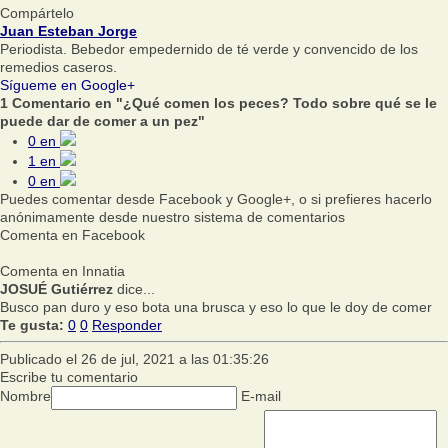
Compártelo
Juan Esteban Jorge
Periodista. Bebedor empedernido de té verde y convencido de los
remedios caseros.
Sígueme en Google+
1 Comentario en "¿Qué comen los peces? Todo sobre qué se le
puede dar de comer a un pez"
0
en
1
en
0
en
Puedes comentar desde Facebook y Google+, o si prefieres hacerlo
anónimamente desde nuestro sistema de comentarios
Comenta en Facebook
Comenta en Innatia
JOSUÉ Gutiérrez
dice...
Busco pan duro y eso bota una brusca y eso lo que le doy de comer
Te gusta:
0
0
Responder
Publicado el 26 de jul, 2021 a las 01:35:26
Escribe tu comentario
Nombre
E-mail