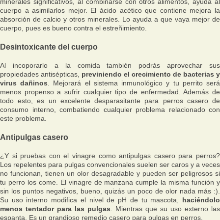
minerales significativos, al combinarse con otros alimentos, ayuda al
cuerpo a asimilarlos mejor. El ácido acético que contiene mejora la
absorción de calcio y otros minerales. Lo ayuda a que vaya mejor de
cuerpo, pues es bueno contra el estreñimiento.
Desintoxicante del cuerpo
Al incoporarlo a la comida también podrás aprovechar sus
propiedades antisépticas,
previniendo el crecimiento de bacterias y
virus dañinos
. Mejorará el sistema inmunológico y tu perrito ser
menos propenso a sufrir cualquier tipo de enfermedad. Además de
todo esto, es un excelente desparasitante para perros casero de
consumo interno, combatiendo cualquier problema relacionado con
este problema.
Antipulgas casero
¿Y si pruebas con el vinagre como antipulgas casero para perros?
Los repelentes para pulgas convencionales suelen ser caros y a veces
no funcionan, tienen un olor desagradable y pueden ser peligrosos si
tu perro los come. El vinagre de manzana cumple la misma función y
sin los puntos negativos, bueno, quizás un poco de olor nada más :).
Su uso interno modifica el nivel de pH de tu mascota,
haciéndolo
menos tentador para las pulgas
. Mientras que su uso externo las
espanta. Es un grandioso remedio casero para pulgas en perros.