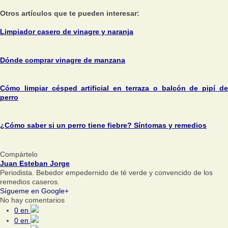
Otros artículos que te pueden interesar:
Limpiador casero de vinagre y naranja
Dónde comprar vinagre de manzana
Cómo limpiar césped artificial en terraza o balcón de pipí de
perro
¿Cómo saber si un perro tiene fiebre? Síntomas y remedios
Compártelo
Juan Esteban Jorge
Periodista. Bebedor empedernido de té verde y convencido de los
remedios caseros.
Sígueme en Google+
No hay comentarios
0
en
0
en