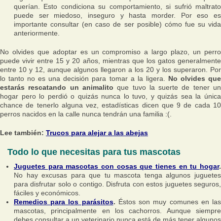
querían. Esto condiciona su comportamiento, si sufrió maltrato
puede ser miedoso, inseguro y hasta morder. Por eso es
importante consultar (en caso de ser posible) cómo fue su vida
anteriormente.
No olvides que adoptar es un compromiso a largo plazo, un perro
puede vivir entre 15 y 20 años, mientras que los gatos generalmente
entre 10 y 12, aunque algunos llegaron a los 20 y los superaron. Por
lo tanto no es una decisión para tomar a la ligera.
No olvides qu
estarás rescatando un animalito
que tuvo la suerte de tener u
hogar pero lo perdió o quizás nunca lo tuvo, y quizás sea la única
chance de tenerlo alguna vez, estadísticas dicen que 9 de cada 10
perros nacidos en la calle nunca tendrán una familia :(.
Lee también:
Trucos para alejar a las abejas
Todo lo que necesitas para tus mascotas
Juguetes para mascotas con cosas que tienes en tu hogar
.
No hay excusas para que tu mascota tenga algunos juguetes
para disfrutar solo o contigo. Disfruta con estos juguetes seguros,
fáciles y económicos.
Remedios para los parásitos
.
Éstos son muy comunes en la
mascotas, principalmente en los cachorros. Aunque siempre
debes consultar a un veterinario nunca está de más tener algunos