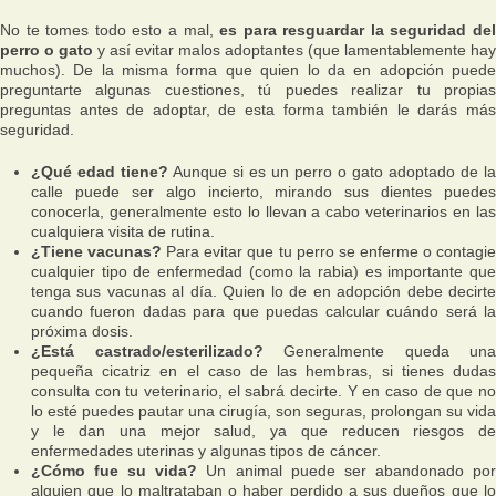
No te tomes todo esto a mal,
es para resguardar la seguridad de
perro o gato
y así evitar malos adoptantes (que lamentablemente hay
muchos). De la misma forma que quien lo da en adopción puede
preguntarte algunas cuestiones, tú puedes realizar tu propias
preguntas antes de adoptar, de esta forma también le darás más
seguridad.
¿Qué edad tiene?
Aunque si es un perro o gato adoptado de la
calle puede ser algo incierto, mirando sus dientes puedes
conocerla, generalmente esto lo llevan a cabo veterinarios en las
cualquiera visita de rutina.
¿Tiene vacunas?
Para evitar que tu perro se enferme o contagi
cualquier tipo de enfermedad (como la rabia) es importante que
tenga sus vacunas al día. Quien lo de en adopción debe decirte
cuando fueron dadas para que puedas calcular cuándo será la
próxima dosis.
¿Está castrado/esterilizado?
Generalmente queda una
pequeña cicatriz en el caso de las hembras, si tienes dudas
consulta con tu veterinario, el sabrá decirte. Y en caso de que no
lo esté puedes pautar una cirugía, son seguras, prolongan su vida
y le dan una mejor salud, ya que reducen riesgos de
enfermedades uterinas y algunas tipos de cáncer.
¿Cómo fue su vida?
Un animal puede ser abandonado po
alguien que lo maltrataban o haber perdido a sus dueños que lo