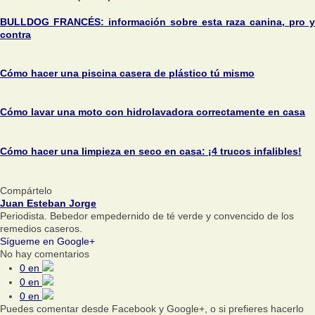
BULLDOG FRANCÉS: información sobre esta raza canina, pro y
contra
Cómo hacer una piscina casera de plástico tú mismo
Cómo lavar una moto con hidrolavadora correctamente en casa
Cómo hacer una limpieza en seco en casa: ¡4 trucos infalibles!
Compártelo
Juan Esteban Jorge
Periodista. Bebedor empedernido de té verde y convencido de los
remedios caseros.
Sígueme en Google+
No hay comentarios
0
en
0
en
0
en
Puedes comentar desde Facebook y Google+, o si prefieres hacerlo