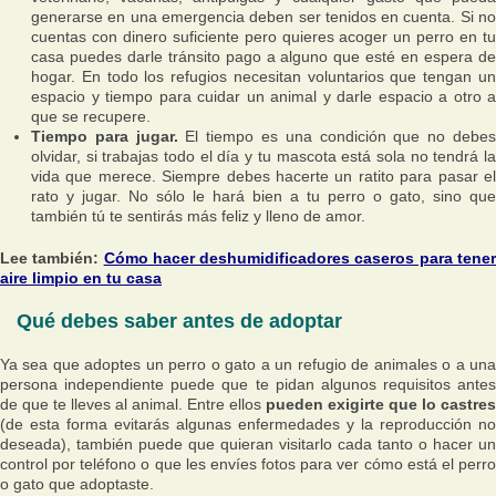
generarse en una emergencia deben ser tenidos en cuenta. Si no
cuentas con dinero suficiente pero quieres acoger un perro en tu
casa puedes darle tránsito pago a alguno que esté en espera de
hogar. En todo los refugios necesitan voluntarios que tengan un
espacio y tiempo para cuidar un animal y darle espacio a otro a
que se recupere.
Tiempo para jugar.
El tiempo es una condición que no debe
olvidar, si trabajas todo el día y tu mascota está sola no tendrá la
vida que merece. Siempre debes hacerte un ratito para pasar el
rato y jugar. No sólo le hará bien a tu perro o gato, sino que
también tú te sentirás más feliz y lleno de amor.
Lee también:
Cómo hacer deshumidificadores caseros para tene
aire limpio en tu casa
Qué debes saber antes de adoptar
Ya sea que adoptes un perro o gato a un refugio de animales o a una
persona independiente puede que te pidan algunos requisitos antes
de que te lleves al animal. Entre ellos
pueden exigirte que lo castres
(de esta forma evitarás algunas enfermedades y la reproducción no
deseada), también puede que quieran visitarlo cada tanto o hacer un
control por teléfono o que les envíes fotos para ver cómo está el perro
o gato que adoptaste.