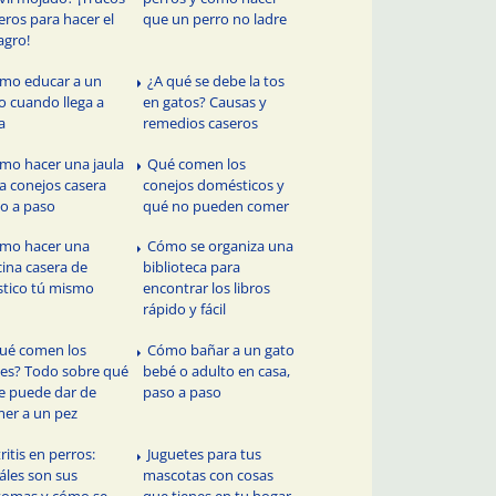
eros para hacer el
que un perro no ladre
agro!
mo educar a un
¿A qué se debe la tos
o cuando llega a
en gatos? Causas y
a
remedios caseros
mo hacer una jaula
Qué comen los
a conejos casera
conejos domésticos y
o a paso
qué no pueden comer
mo hacer una
Cómo se organiza una
cina casera de
biblioteca para
stico tú mismo
encontrar los libros
rápido y fácil
ué comen los
Cómo bañar a un gato
es? Todo sobre qué
bebé o adulto en casa,
le puede dar de
paso a paso
er a un pez
ritis en perros:
Juguetes para tus
áles son sus
mascotas con cosas