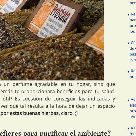
per
Re
par
pro
los
Có
de 
pas
la 
Re
ho
á un perfume agradable en tu hogar, sino que
emás te proporcionará beneficios para tu salud.
útil? Es cuestión de conseguir las indicadas y
Ve
ala
ver qué tal resulta a la hora de dejar un espacio
otr
por estas buenas hierbas, claro
. ;)
ahu
X 
efieres para purificar el ambiente?
mos