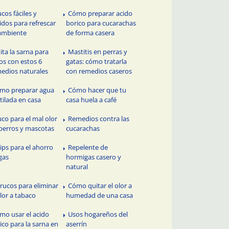
ucos fáciles y
Cómo preparar acido
idos para refrescar
borico para cucarachas
ambiente
de forma casera
ita la sarna para
Mastitis en perras y
os con estos 6
gatas: cómo tratarla
edios naturales
con remedios caseros
mo preparar agua
Cómo hacer que tu
tilada en casa
casa huela a café
uco para el mal olor
Remedios contra las
perros y mascotas
cucarachas
Tips para el ahorro
Repelente de
gas
hormigas casero y
natural
Trucos para eliminar
Cómo quitar el olor a
olor a tabaco
humedad de una casa
mo usar el acido
Usos hogareños del
ico para la sarna en
aserrín