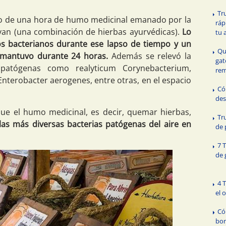
Tr
do de una hora de humo medicinal emanado por la
ráp
an (una combinación de hierbas ayurvédicas).
Lo
tu 
s bacterianos durante ese lapso de tiempo y un
Qu
mantuvo durante 24 horas.
Además se relevó la
gat
 patógenas como realyticum Corynebacterium,
rem
nterobacter aerogenes, entre otras, en el espacio
Có
des
ue el humo medicinal, es decir, quemar hierbas,
Tr
as más diversas bacterias patógenas del aire en
de 
7 
de 
4 
el 
Có
bor