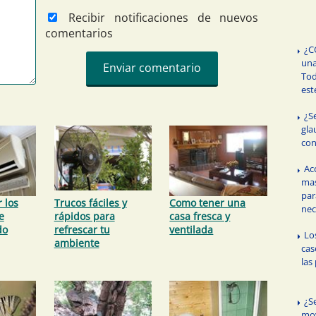
Recibir notificaciones de nuevos
comentarios
¿C
un
Tod
est
¿S
gla
con
Ac
mas
par
 los
Trucos fáciles y
Como tener una
nec
e
rápidos para
casa fresca y
do
refrescar tu
ventilada
Lo
ambiente
cas
las
¿S
mov