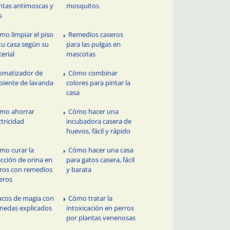
ntas antimoscas y
mosquitos
s
mo limpiar el piso
Remedios caseros
tu casa según su
para las pulgas en
erial
mascotas
omatizador de
Cómo combinar
iente de lavanda
colores para pintar la
casa
mo ahorrar
Cómo hacer una
ctricidad
incubadora casera de
huevos, fácil y rápido
mo curar la
Cómo hacer una casa
ección de orina en
para gatos casera, fácil
ros con remedios
y barata
eros
ucos de magia con
Cómo tratar la
edas explicados
intoxicación en perros
por plantas venenosas