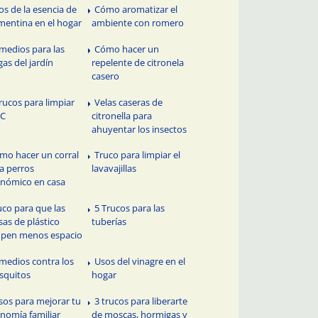
os de la esencia de
Cómo aromatizar el
mentina en el hogar
ambiente con romero
medios para las
Cómo hacer un
gas del jardín
repelente de citronela
casero
trucos para limpiar
Velas caseras de
PC
citronella para
ahuyentar los insectos
mo hacer un corral
Truco para limpiar el
a perros
lavavajillas
nómico en casa
uco para que las
5 Trucos para las
sas de plástico
tuberías
pen menos espacio
medios contra los
Usos del vinagre en el
squitos
hogar
sos para mejorar tu
3 trucos para liberarte
nomía familiar
de moscas, hormigas y