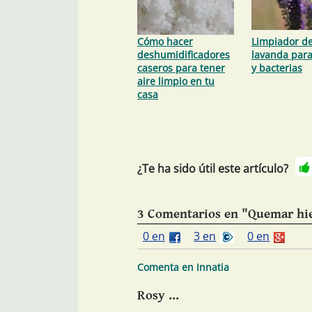
Cómo hacer
Limpiador d
deshumidificadores
lavanda para
caseros para tener
y bacterias
aire limpio en tu
casa
¿Te ha sido útil este artículo?
3 Comentarios en "Quemar hier
0 en
3 en
0 en
Comenta en Innatia
Rosy ...