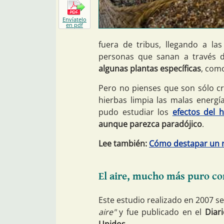
Envíatelo
en pdf
fuera de tribus, llegando a l
personas que sanan a través 
algunas plantas específicas
, como
Pero no pienses que son sólo cre
hierbas limpia las malas energía
pudo estudiar los
efectos del 
aunque parezca paradójico
.
Lee también:
Cómo destapar un r
El aire, mucho más puro c
Este estudio realizado en 2007 s
aire"
y fue publicado en el
Diar