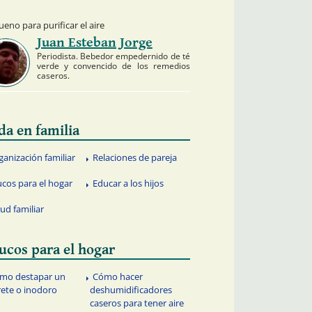
eno para purificar el aire
Juan Esteban Jorge
Periodista. Bebedor empedernido de té
verde y convencido de los remedios
caseros.
da en familia
ganización familiar
Relaciones de pareja
ucos para el hogar
Educar a los hijos
lud familiar
ucos para el hogar
mo destapar un
Cómo hacer
rete o inodoro
deshumidificadores
caseros para tener aire