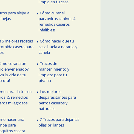
limpio en tu casa
ucos para alejar a
Cómo curar el
 abejas
parvovirus canino: ¡4
remedios caseros
infalibles!
s 5 mejores recetas
Cómo hacer que tu
comida casera para
casa huela a naranja y
os
canela
ómo curar a un
Trucos de
ro envenenado?
mantenimiento y
lva la vida de tu
limpieza para tu
cota!
piscina
mo curar la tos en
Los mejores
ros: ¡5 remedios
desparasitantes para
eros milagrosos!
perros caseros y
naturales
mo hacer una
7 Trucos para dejar las
mpa para
ollas brillantes
quitos casera