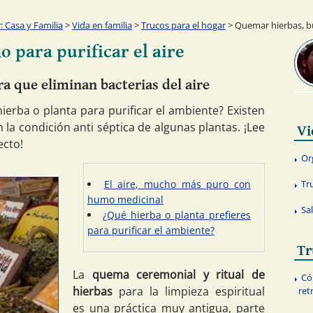
 Casa y Familia
>
Vida en familia
>
Trucos para el hogar
> Quemar hierbas, bu
 para purificar el aire
ra que eliminan bacterias del aire
ierba o planta para purificar el ambiente? Existen
n la condición anti séptica de algunas plantas. ¡Lee
Vi
ecto!
Or
El aire, mucho más puro con
Tr
humo medicinal
Sa
¿Qué hierba o planta prefieres
para purificar el ambiente?
Tr
La
quema ceremonial y ritual de
Có
hierbas
para la limpieza espiritual
ret
es una práctica muy antigua, parte