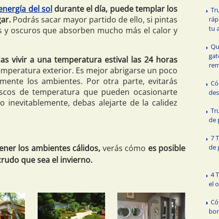
 energía del sol
durante el día, puede templar los
Tr
gar.
Podrás sacar mayor partido de ello, si pintas
ráp
tu 
os y oscuros que absorben mucho más el calor y
Qu
gat
s vivir a una temperatura estival las 24 horas
rem
emperatura exterior. Es mejor abrigarse un poco
mente los ambientes. Por otra parte, evitarás
Có
scos de temperatura que pueden ocasionarte
des
o inevitablemente, debas alejarte de la calidez
Tr
de 
7 
ner los ambientes cálidos,
verás cómo
es posible
de 
rudo que sea el invierno.
4 
el 
Có
bor