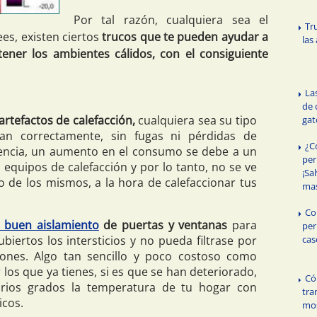
Por tal razón, cualquiera sea el
Tr
s, existen ciertos
trucos que te pueden ayudar a
las
tener los ambientes cálidos, con el consiguiente
La
de 
artefactos de calefacción,
cualquiera sea su tipo
gat
an correctamente, sin fugas ni pérdidas de
¿C
uencia, un aumento en el consumo se debe a un
per
equipos de calefacción y por lo tanto, no se ve
¡Sa
o de los mismos, a la hora de calefaccionar tus
mas
Co
 buen aislamiento
de puertas y ventanas
para
per
cas
biertos los intersticios y no pueda filtrase por
ciones. Algo tan sencillo y poco costoso como
 los que ya tienes, si es que se han deteriorado,
Có
arios grados la temperatura de tu hogar con
tra
icos.
mos