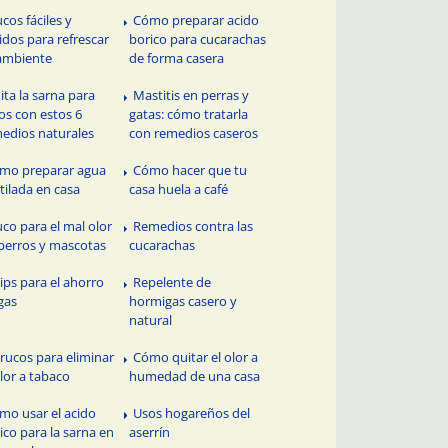
ucos fáciles y
Cómo preparar acido
idos para refrescar
borico para cucarachas
ambiente
de forma casera
ita la sarna para
Mastitis en perras y
os con estos 6
gatas: cómo tratarla
edios naturales
con remedios caseros
mo preparar agua
Cómo hacer que tu
tilada en casa
casa huela a café
uco para el mal olor
Remedios contra las
perros y mascotas
cucarachas
Tips para el ahorro
Repelente de
gas
hormigas casero y
natural
Trucos para eliminar
Cómo quitar el olor a
olor a tabaco
humedad de una casa
mo usar el acido
Usos hogareños del
ico para la sarna en
aserrín