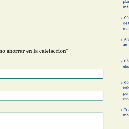
pla
má
Có
de 
mat
Ar
amb
o ahorrar en la calefaccion"
Có
ele
Có
inf
per
cas
Tr
mon