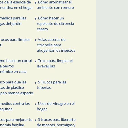
os de la esencia de
Cómo aromatizar el
mentina en el hogar
ambiente con romero
medios para las
Cómo hacer un
gas del jardín
repelente de citronela
casero
trucos para limpiar
Velas caseras de
PC
citronella para
ahuyentar los insectos
mo hacer un corral
Truco para limpiar el
a perros
lavavajillas
nómico en casa
uco para que las
5 Trucos para las
sas de plástico
tuberías
pen menos espacio
medios contra los
Usos del vinagre en el
squitos
hogar
sos para mejorar tu
3 trucos para liberarte
nomía familiar
de moscas, hormigas y