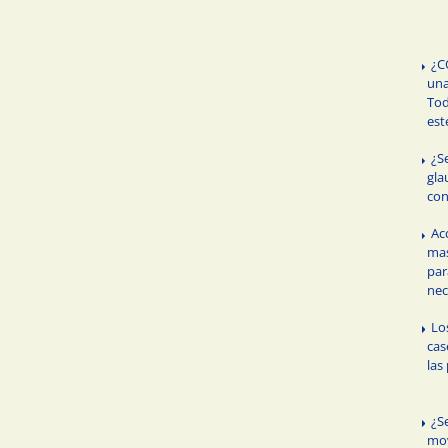
¿C
un
Tod
est
¿S
gla
con
Ac
mas
par
nec
Lo
cas
las
¿S
mov