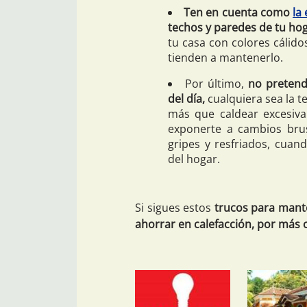
Ten en cuenta como
la
techos y paredes de tu ho
tu casa con colores cálid
tienden a mantenerlo.
Por último,
no pretenda
del día,
cualquiera sea la t
más que caldear excesiva
exponerte a cambios bru
gripes y resfriados, cuand
del hogar.
Si sigues estos
trucos para mante
ahorrar en calefacción, por más c