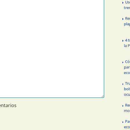
Us
tre
Re
pla
4 
la 
Có
par
eco
Tr
bol
ocu
ntarios
Re
mo
Pa
eco