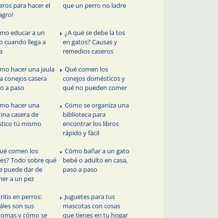
eros para hacer el
que un perro no ladre
agro!
mo educar a un
¿A qué se debe la tos
o cuando llega a
en gatos? Causas y
a
remedios caseros
mo hacer una jaula
Qué comen los
a conejos casera
conejos domésticos y
o a paso
qué no pueden comer
mo hacer una
Cómo se organiza una
cina casera de
biblioteca para
stico tú mismo
encontrar los libros
rápido y fácil
ué comen los
Cómo bañar a un gato
es? Todo sobre qué
bebé o adulto en casa,
le puede dar de
paso a paso
er a un pez
ritis en perros:
Juguetes para tus
áles son sus
mascotas con cosas
tomas y cómo se
que tienes en tu hogar