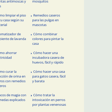
ntas antimoscas y
mosquitos
s
mo limpiar el piso
Remedios caseros
tu casa según su
para las pulgas en
erial
mascotas
omatizador de
Cómo combinar
iente de lavanda
colores para pintar la
casa
mo ahorrar
Cómo hacer una
ctricidad
incubadora casera de
huevos, fácil y rápido
mo curar la
Cómo hacer una casa
ección de orina en
para gatos casera, fácil
ros con remedios
y barata
eros
ucos de magia con
Cómo tratar la
edas explicados
intoxicación en perros
por plantas venenosas