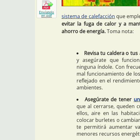
Envíatelo
sistema de calefacción
que emplee
en pdf
evitar la fuga de calor y a man
ahorro de energía.
Toma nota:
Revisa tu caldera o tus 
y asegúrate que funcion
ninguna índole. Con frec
mal funcionamiento de los 
reflejado en el rendimient
ambientes.
Asegúrate de tener
un
que al cerrarse, queden cu
ellos, aire en las habita
colocar burletes o cambiar
te permitirá aumentar v
menores recursos energét