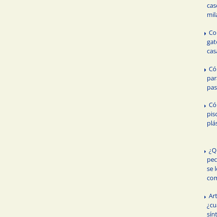
cas
mil
Co
gat
cas
Có
par
pas
Có
pis
plá
¿Q
pec
se 
com
Art
¿cu
sín