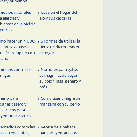
ros y humanos
medios naturales
Usos en el hogar del
a alergias y
ajo y sus cáscaras
blemas de la piel de
 perros
mo hacer un NUDO
5 Formas de utilizar la
CORBATA paso a
tierra de diatomeas en
o, fácil y rápido con
el hogar
mano
medios contra las
Nombres para gatos
rmigas
con significado según
su color, raza, género y
más
neno para
Cómo usar vinagre de
cranes casero y
manzana con tu perro
os trucos para
yentar alacranes
Remedios contra las
Receta de albahaca
cas: repelentes,
para ahuyentar a los