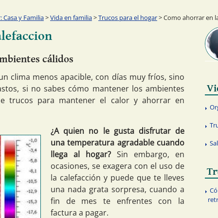
 Casa y Familia
>
Vida en familia
>
Trucos para el hogar
> Como ahorrar en la
lefaccion
mbientes cálidos
 un clima menos apacible, con días muy fríos, sino
Vi
stos, si no sabes cómo mantener los ambientes
e trucos para mantener el calor y ahorrar en
Or
Tr
¿A quien no le gusta disfrutar de
una temperatura agradable cuando
Sa
llega al hogar?
Sin embargo, en
ocasiones, se exagera con el uso de
Tr
la calefacción y puede que te lleves
una nada grata sorpresa, cuando a
Có
ret
fin de mes te enfrentes con la
factura a pagar.