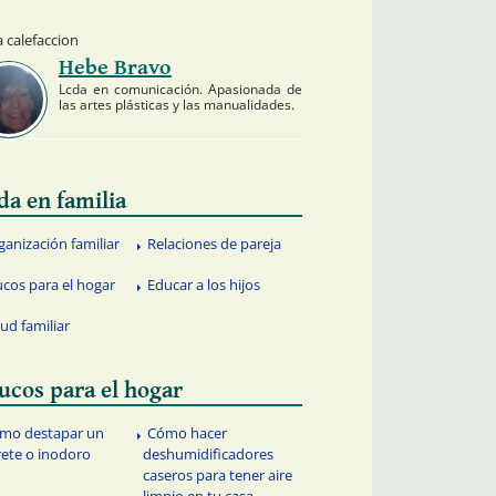
 calefaccion
Hebe Bravo
Lcda en comunicación. Apasionada de
las artes plásticas y las manualidades.
da en familia
ganización familiar
Relaciones de pareja
ucos para el hogar
Educar a los hijos
lud familiar
ucos para el hogar
mo destapar un
Cómo hacer
rete o inodoro
deshumidificadores
caseros para tener aire
limpio en tu casa