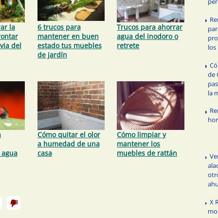
per
Re
ar la
6 trucos para
Trucos para ahorrar
par
rontar
mantener en buen
agua del inodoro o
pro
uvia del
estado tus muebles
retrete
los
de jardín
Có
de 
pas
la 
Re
ho
a
Cómo quitar el olor
Cómo limpiar y
a humedad de una
mantener los
 agua
casa
muebles de rattán
Ve
ala
otr
ahu
X 
mos