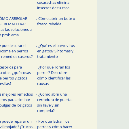
cucarachas eliminar
insectos de tu casa
ÓMO ARREGLAR
Cómo abrir un bote o
a CREMALLERA?
frasco rebelde
as las soluciones a
e problema
e puede curar el
¿Qué es el parvovirus
ucoma en perros
en gatos? Síntomas y
 remedios caseros?
tratamiento
cesorios para
¿Por qué lloran los
cotas: ¿qué cosas
perros? Descubre
a perros y gatos
cómo identificar las
esitas?
causas
s mejores remedios
¿Cómo abrir una
eros para eliminar
cerradura de puerta
 pulgas de los gatos
sin llave y sin
romperla?
e puede reparar un
Por qué ladran los
il mojado? ¡Trucos
perros y cómo hacer