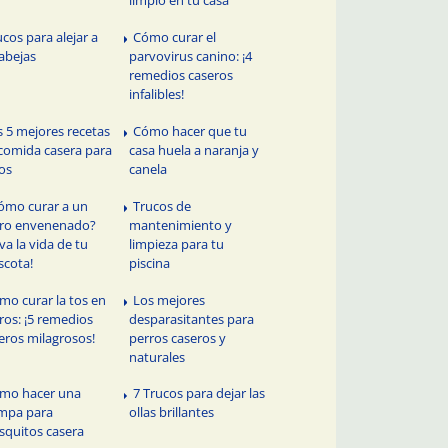
ucos para alejar a
Cómo curar el
 abejas
parvovirus canino: ¡4
remedios caseros
infalibles!
s 5 mejores recetas
Cómo hacer que tu
comida casera para
casa huela a naranja y
os
canela
ómo curar a un
Trucos de
ro envenenado?
mantenimiento y
lva la vida de tu
limpieza para tu
cota!
piscina
mo curar la tos en
Los mejores
ros: ¡5 remedios
desparasitantes para
eros milagrosos!
perros caseros y
naturales
mo hacer una
7 Trucos para dejar las
mpa para
ollas brillantes
quitos casera