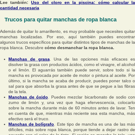
Lee también:
Uso del cloro en la piscina: cómo calcular l
cantidad necesaria
Trucos para quitar manchas de ropa blanca
Además de quitar lo amarillento, es muy probable que necesites quitar
manchas localizadas. Por eso, aquí también puedes encontrar
algunos trucos específicos para quitar distintos tipos de manchas de la
ropa blanca. Descubre
cómo desmanchar la ropa blanca.
Manchas de grasa
. Una de las opciones más eficaces e
disolver la grasa con productos ácidos, como el vinagre, el alcohol
o el limón. El aguarrás también puede servir, sobre todo si la
mancha es provocada por aceite de motor o pintura al aceite. Por
último, si la mancha se acaba de producir, puedes poner talco o
sal para que absorba la grasa antes de que se pegue a las fibras
de la tela.
Manchas de óxido
. Puedes mezclar bicarbonato de sodio con
zumo de limón y, una vez que haga efervescencia, colocarlo
sobre la mancha durante más de 60 minutos antes de lavar. Ten
en cuenta de que, mientras más reciente sea esta mancha, más
efectivo será el truco.
Manchas de bolígrafo
. Este tipo de mancha es una de las má
difíciles, más sobre ropa blanca, porque tiende a dejar rastro de
acuerdo con el color de la tinta. Si recién se mancha la tela, una