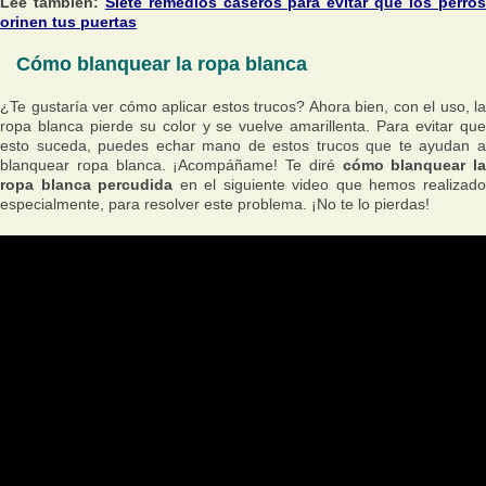
Lee también:
Siete remedios caseros para evitar que los perro
orinen tus puertas
Cómo blanquear la ropa blanca
¿Te gustaría ver cómo aplicar estos trucos? Ahora bien, con el uso, la
ropa blanca pierde su color y se vuelve amarillenta. Para evitar que
esto suceda, puedes echar mano de estos trucos que te ayudan a
blanquear ropa blanca. ¡Acompáñame! Te diré
cómo blanquear la
ropa blanca percudida
en el siguiente video que hemos realizad
especialmente, para resolver este problema. ¡No te lo pierdas!