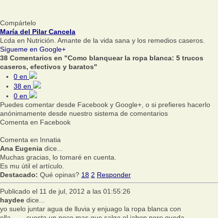
Compártelo
María del Pilar Cancela
Lcda en Nutrición. Amante de la vida sana y los remedios caseros.
Sígueme en Google+
38 Comentarios en "Como blanquear la ropa blanca: 5 trucos
caseros, efectivos y baratos"
0
en
38
en
0
en
Puedes comentar desde Facebook y Google+, o si prefieres hacerlo
anónimamente desde nuestro sistema de comentarios
Comenta en Facebook
Comenta en Innatia
Ana Eugenia
dice...
Muchas gracias, lo tomaré en cuenta.
Es mu útil el artículo.
Destacado:
Qué opinas?
18
2
Responder
Publicado el 11 de jul, 2012 a las 01:55:26
haydee
dice...
yo suelo juntar agua de lluvia y enjuago la ropa blanca con
ella........cuesta un poco mas que salga el jabon pero queda