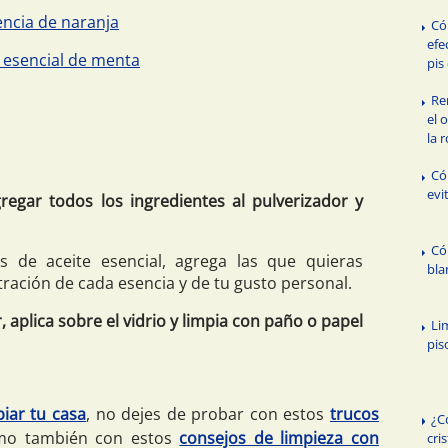
encia de naranja
Có
efe
 esencial de menta
pis
Re
el 
la 
Có
evi
egar todos los ingredientes al pulverizador y
Có
s de aceite esencial, agrega las que quieras
bla
ración de cada esencia y de tu gusto personal.
, aplica sobre el vidrio y limpia con paño o papel
Li
pis
piar tu casa
, no dejes de probar con estos
trucos
¿C
mo también con estos
consejos de limpieza con
cri