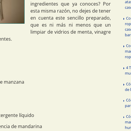
ata
ingredientes que ya conoces? Por
cas
esta misma razón, no dejes de tener
en cuenta este sencillo preparado,
Co
rop
que es ni más ni menos que un
cas
limpiar de vidrios de menta, vinagre
bar
entes.
Co
man
ro
4 
mu
 de manzana
Có
de 
Có
par
ergente líquido
Có
ma
encia de mandarina
hu