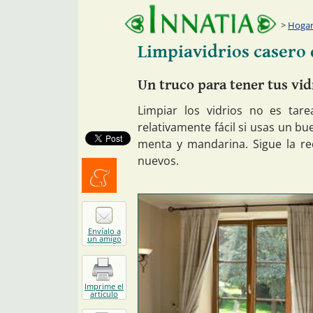
Hogar:
Limpiavidrios casero
Un truco para tener tus vi
Limpiar los vidrios no es tar
relativamente fácil si usas un b
menta y mandarina. Sigue la rec
nuevos.
Menéalo
Envíalo a
un amigo
Imprime el
artículo