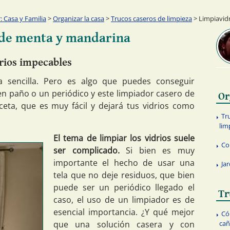
 Casa y Familia
>
Organizar la casa
>
Trucos caseros de limpieza
> Limpiavid
 de menta y mandarina
drios impecables
ea sencilla. Pero es algo que puedes conseguir
uen paño o un periódico y este limpiador casero de
Or
eta, que es muy fácil y dejará tus vidrios como
Tr
lim
El tema de limpiar los vidrios suele
Co
ser complicado.
Si bien es muy
importante el hecho de usar una
Ja
tela que no deje residuos, que bien
puede ser un periódico llegado el
Tr
caso, el uso de un limpiador es de
esencial importancia. ¿Y qué mejor
Có
que una solución casera y con
cañ