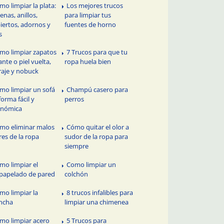
mo limpiar la plata:
Los mejores trucos
enas, anillos,
para limpiar tus
iertos, adornos y
fuentes de horno
s
mo limpiar zapatos
7 Trucos para que tu
ante o piel vuelta,
ropa huela bien
raje y nobuck
mo limpiar un sofá
Champú casero para
forma fácil y
perros
onómica
mo eliminar malos
Cómo quitar el olor a
res de la ropa
sudor de la ropa para
siempre
mo limpiar el
Como limpiar un
apelado de pared
colchón
mo limpiar la
8 trucos infalibles para
ncha
limpiar una chimenea
mo limpiar acero
5 Trucos para