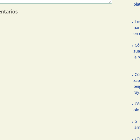
pla
ntarios
Lo
par
en 
Có
sua
la 
Có
zap
bei
ray
Có
olo
5 
lám
¿Q