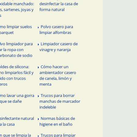
xidable manchado:
desinfectar la casa de
as, sartenes, joyas y
forma natural
s
mo limpiar suelos
Polvo casero para
parquet
limpiar alfombras
lvo limpiador para
Limpiador casero de
ar la ropa con
vinagre y naranja
arbonato de sodio
ldes de silicona:
Cómo hacer un
o limpiarlos fácil y
ambientador casero
ido con trucos
de canela, limón y
eros
menta
mo lavar una gorra
Trucos para borrar
 que se dañe
manchas de marcador
indeleble
sinfectante natural
Normas básicas de
a la casa
higiene en el baño
n que se limpia la
Trucos para limpiar