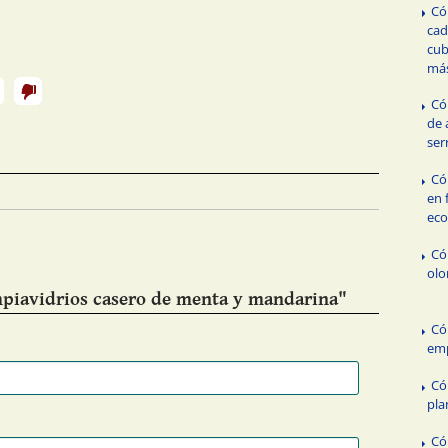
Có
cad
cub
má
Có
de 
ser
Có
en 
ec
Có
olo
mpiavidrios casero de menta y mandarina"
Có
emp
Có
pla
Có