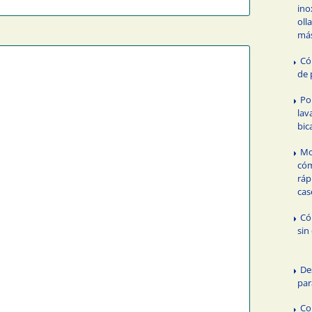
ino
oll
má
Có
de 
Po
lav
bic
Mo
cóm
ráp
cas
Có
sin
De
par
Co