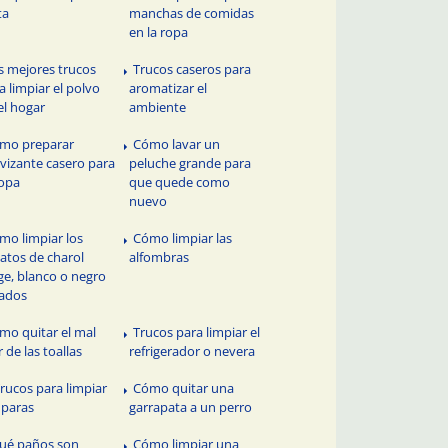
ta
manchas de comidas
en la ropa
s mejores trucos
Trucos caseros para
a limpiar el polvo
aromatizar el
el hogar
ambiente
mo preparar
Cómo lavar un
vizante casero para
peluche grande para
ropa
que quede como
nuevo
mo limpiar los
Cómo limpiar las
atos de charol
alfombras
ge, blanco o negro
ados
mo quitar el mal
Trucos para limpiar el
r de las toallas
refrigerador o nevera
Trucos para limpiar
Cómo quitar una
paras
garrapata a un perro
ué paños son
Cómo limpiar una