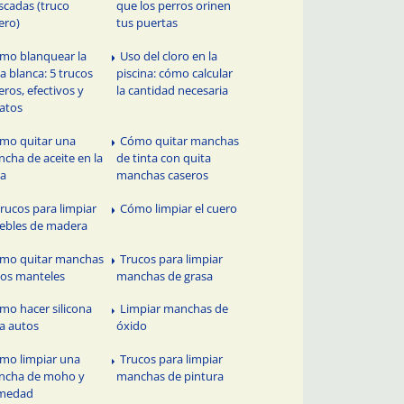
scadas (truco
que los perros orinen
ero)
tus puertas
mo blanquear la
Uso del cloro en la
a blanca: 5 trucos
piscina: cómo calcular
eros, efectivos y
la cantidad necesaria
atos
mo quitar una
Cómo quitar manchas
cha de aceite en la
de tinta con quita
pa
manchas caseros
Trucos para limpiar
Cómo limpiar el cuero
ebles de madera
mo quitar manchas
Trucos para limpiar
los manteles
manchas de grasa
mo hacer silicona
Limpiar manchas de
a autos
óxido
mo limpiar una
Trucos para limpiar
ncha de moho y
manchas de pintura
medad