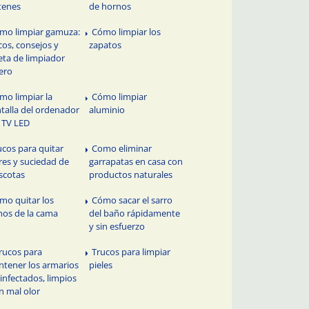
tenes
de hornos
mo limpiar gamuza:
Cómo limpiar los
cos, consejos y
zapatos
eta de limpiador
ero
mo limpiar la
Cómo limpiar
talla del ordenador
aluminio
l TV LED
ucos para quitar
Como eliminar
res y suciedad de
garrapatas en casa con
scotas
productos naturales
mo quitar los
Cómo sacar el sarro
hos de la cama
del baño rápidamente
y sin esfuerzo
trucos para
Trucos para limpiar
tener los armarios
pieles
infectados, limpios
in mal olor