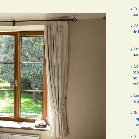
Tr
par
Có
de 
Lo
par
Có
rop
pol
má
Li
ro
Re
lim
cue
5 