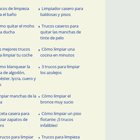
ucos de limpieza
Limpiador casero para
a el baño
baldosas y pisos
mo quitar el moho
Trucos caseros para
la ducha
quitar las manchas de
tinte de pelo
s mejores trucos
Cómo limpiar una
a limpiar tu coche
cocina en minutos
mo blanquear la
3 trucos para limpiar
a de algodón,
los azulejos
iéster, lycra, cuero y
s
mpiar manchas de la
Cómo limpiar el
pa
bronce muy sucio
ceta casera para
Cómo limpiar un piso
piar zapatos de
flotante: ¡5 trucos
ro
infalibles!
Trucos para limpiar
Trucos para limpieza