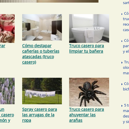
sar
Có
tru
rec
cas
Có
rar
Cómo destapar
Truco casero para
pan
cañerías o tuberías
limpiar tu bañera
y e
atascadas (truco
Tr
casero)
olo
ma
Có
bic
5 
un
Spray casero para
Truco casero para
man
 casero
las arrugas de la
ahuyentar las
des
imón y
ropa
arañas
y s