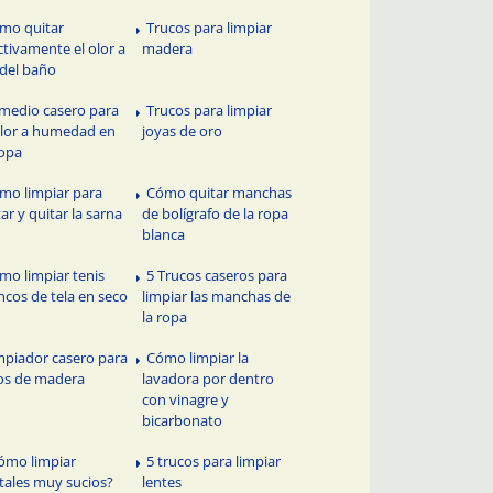
mo quitar
Trucos para limpiar
ctivamente el olor a
madera
 del baño
medio casero para
Trucos para limpiar
olor a humedad en
joyas de oro
ropa
mo limpiar para
Cómo quitar manchas
tar y quitar la sarna
de bolígrafo de la ropa
blanca
mo limpiar tenis
5 Trucos caseros para
ncos de tela en seco
limpiar las manchas de
la ropa
mpiador casero para
Cómo limpiar la
os de madera
lavadora por dentro
con vinagre y
bicarbonato
ómo limpiar
5 trucos para limpiar
stales muy sucios?
lentes