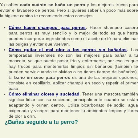
Ya sabes
cada cuánto se baña un perro
y los mejores trucos par
evitar el lavadero de perros. Pero si quieres saber un poco más sobre
la higiene canina te recomiendo estos consejos.
Cómo hacer shampoo para perros
.
Hacer shampoo caser
para perros es muy sencillo y lo mejor de todo es que hasta
puedes incorporar ingredientes como el aceite de té para eliminar
las pulgas y evitar que vuelvan.
Cómo quitar el mal olor a los perros sin bañarlos
.
La
temporadas invernales no son las mejores para bañar a tu
mascota, ya que puede pasar frío y enfermarse, por eso es que
hay trucos para mantenerlos limpios sin bañarlos (también te
pueden servir cuando te olvidas o no tienes tiempo de bañarlos).
El
baño en seco para perros
es una de las mejores opciones
consiste en cepillarlo, aplicar champú en seco y repetir el primer
paso.
Cómo eliminar olores y suciedad
.
Tener una mascota también
significa lidiar con su suciedad, principalmente cuando se están
adaptando y orinan dentro. Utiliza bicarbonato de sodio, agua
oxigenada y vinagre para mantener tu ambientes limpios y libres
de olor a orín.
¿Bañas seguido a tu perro?