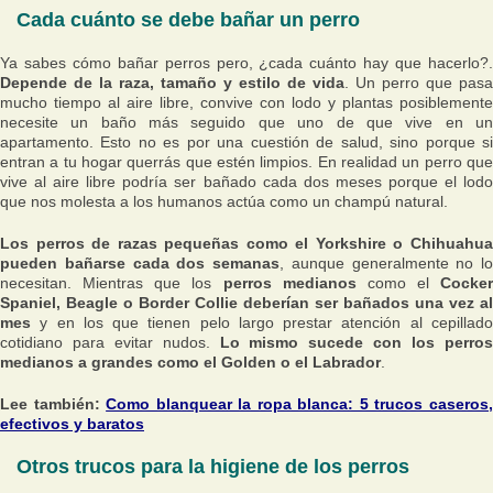
Cada cuánto se debe bañar un perro
Ya sabes cómo bañar perros pero, ¿cada cuánto hay que hacerlo?.
Depende de la raza, tamaño y estilo de vida
. Un perro que pasa
mucho tiempo al aire libre, convive con lodo y plantas posiblemente
necesite un baño más seguido que uno de que vive en un
apartamento. Esto no es por una cuestión de salud, sino porque si
entran a tu hogar querrás que estén limpios. En realidad un perro que
vive al aire libre podría ser bañado cada dos meses porque el lodo
que nos molesta a los humanos actúa como un champú natural.
Los perros de razas pequeñas como el Yorkshire o Chihuahua
pueden bañarse cada dos semanas
, aunque generalmente no lo
necesitan. Mientras que los
perros medianos
como el
Cocker
Spaniel, Beagle o Border Collie deberían ser bañados una vez al
mes
y en los que tienen pelo largo prestar atención al cepillado
cotidiano para evitar nudos.
Lo mismo sucede con los perro
medianos a grandes como el Golden o el Labrador
.
Lee también:
Como blanquear la ropa blanca: 5 trucos caseros
efectivos y baratos
Otros trucos para la higiene de los perros