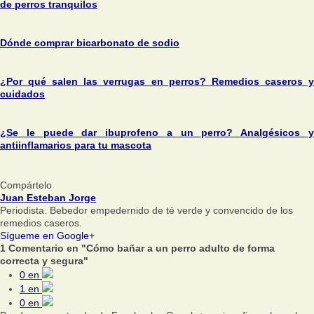
de perros tranquilos
Dónde comprar bicarbonato de sodio
¿Por qué salen las verrugas en perros? Remedios caseros y
cuidados
¿Se le puede dar ibuprofeno a un perro? Analgésicos y
antiinflamarios para tu mascota
Compártelo
Juan Esteban Jorge
Periodista. Bebedor empedernido de té verde y convencido de los
remedios caseros.
Sígueme en Google+
1 Comentario en "Cómo bañar a un perro adulto de forma
correcta y segura"
0
en
1
en
0
en