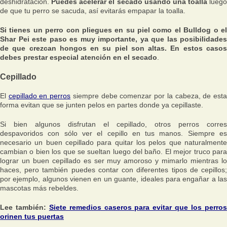
deshidratación.
Puedes acelerar el secado usando una toalla
luego
de que tu perro se sacuda, así evitarás empapar la toalla.
Si tienes un perro con pliegues en su piel como el Bulldog o el
Shar Pei este paso es muy importante, ya que las posibilidades
de que crezcan hongos en su piel son altas. En estos casos
debes prestar especial atención en el secado
.
Cepillado
El
cepillado en perros
siempre debe comenzar por la cabeza, de est
forma evitan que se junten pelos en partes donde ya cepillaste.
Si bien algunos disfrutan el cepillado, otros perros corres
despavoridos con sólo ver el cepillo en tus manos. Siempre es
necesario un buen cepillado para quitar los pelos que naturalmente
cambian o bien los que se sueltan luego del baño. El mejor truco para
lograr un buen cepillado es ser muy amoroso y mimarlo mientras lo
haces, pero también puedes contar con diferentes tipos de cepillos;
por ejemplo, algunos vienen en un guante, ideales para engañar a las
mascotas más rebeldes.
Lee también:
Siete remedios caseros para evitar que los perro
orinen tus puertas