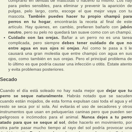
comprarlo en tiendas de mascotas o hacerlo tu mismo. Los hay
para pieles sensibles, para eliminar y prevenir la aparición de
pulgas, pelo largo, corto, escoge el que mejor vaya con tu
mascota.
También puedes hacer tu propio champú par
perros en tu hogar
, encontrarás la receta al final de est
artículo. Hay quienes, en cambio, prefieren bañarlo con
jabón
neutro
, pero su pelo no quedará tan suave como con un champú.
Cuidado con las orejas.
Bañar a un perro no es una tare
complicada, pero siempre
debes tener cuidado de que no
entre agua en sus ojos ni orejas
. Así como te pasa a ti l
causará una gran molestia que entre champú con agua en sus
ojos, como también en sus orejas. Pero el principal problema de
lo último es que podría causar una infección u otitis. Estate atento
y evita problemas posteriores.
Secado
Cuando el día está soleado no hay nada mejor que
dejar que t
perro se seque naturalmente
. Habrás notado que se sacuden
cuando están mojados, de esta forma expulsan casi toda el agua y el
resto se seca por sí sola. Así evitarás el uso de secadores y otros
instrumentos que usan en peluquerías caninas pero que pueden ser
peligrosos e incómodos para el animal.
Nunca dejes a tu perr
atado para que se seque al sol
, debe hacerlo en movimiento, po
otra parte pasar mucho tiempo al rayo del sol podría provocar una