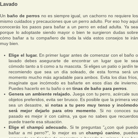
Lavado
Un
baño de perros
no es siempre igual, un cachorro no requiere lo
mismo cuidados y precauciones que un perro adulto. Por eso hoy aquí
conocerás los pasos para bañar a un perro en edad adulta. Ya sea
porque lo adoptaste siendo mayor o bien te surgieron dudas sobre
cómo bañar a tu compañero de toda la vida estos consejos te irán
muy bien.
Elige el lugar.
En primer lugar antes de comenzar con el baño 
lavado debes asegurarte de encontrar un lugar que le sea
cómodo tanto a ti como a tu mascota. Si eliges un patio o jardín te
recomiendo que sea un día soleado, de esta forma será un
momento mucho más agradable para ambos. Evita los días fríos,
imagínate que incómodo es bañarte en esos días de invierno.
Puedes hacerlo en tu baño o en
tinas de baño para perros
.
Genera un ambiente relajado.
Juega con tu perro, acércale su
objetos preferidos, evita ser brusco. Es posible que la primera vez
sea un desastre,
si notas a tu pero muy tenso y incómod
será mejor dejarlo para otro momento
. Si no conoces s
pasado es mejor ir con calma, ya que no sabes que recuerdos
puede traerle esa situación.
Elige el champú adecuado.
Si te preguntas "¿con qué pued
bañar a mi perro?", lo mejor es un
champú canino
, puede