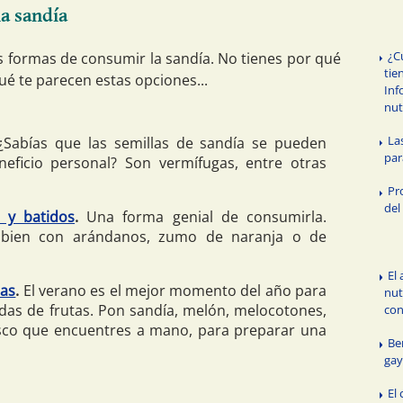
la sandía
¿C
s formas de consumir la sandía. No tienes por qué
tie
ué te parecen estas opciones...
Inf
nut
La
Sabías que las semillas de sandía se pueden
par
eficio personal? Son vermífugas, entre otras
Pr
del
 y batidos
.
Una forma genial de consumirla.
bien con arándanos, zumo de naranja o de
El
tas
.
El verano es el mejor momento del año para
nut
adas de frutas. Pon sandía, melón, melocotones,
con
fresco que encuentres a mano, para preparar una
Be
gay
El