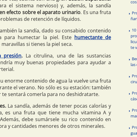
cos
ra el sistema nervioso) y, además, la sandía
en efecto sobre el aparato urinario
. Es una fruta
Pr
problemas de retención de líquidos.
ñan
ambién la sandía, dado su consabido contenido
10
pro
a para humectar la piel. Este
humectante de
lic
aravillas si tienes la piel seca.
te 
a presión
.
La citrulina, una de las sustancias
Be
tendría muy buenas propiedades para ayudar a
las
terial.
Pr
u enorme contenido de agua la vuelve una fruta
cir
ante el verano. No sólo es su estación: también
Pr
r te sentará comerla para no deshidratarte.
cás
es.
La sandía, además de tener pocas calorías y
Pr
, es una fruta que tiene mucha vitamina A y
ma
 Además, debe sumársele su rico contenido en
ibra y cantidades menores de otros minerales.
Pr
gu