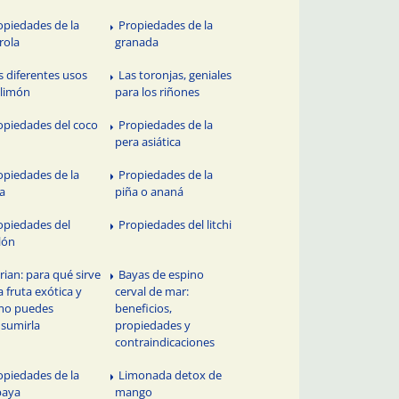
opiedades de la
Propiedades de la
rola
granada
s diferentes usos
Las toronjas, geniales
 limón
para los riñones
opiedades del coco
Propiedades de la
pera asiática
opiedades de la
Propiedades de la
a
piña o ananá
opiedades del
Propiedades del litchi
lón
rian: para qué sirve
Bayas de espino
a fruta exótica y
cerval de mar:
mo puedes
beneficios,
sumirla
propiedades y
contraindicaciones
opiedades de la
Limonada detox de
paya
mango