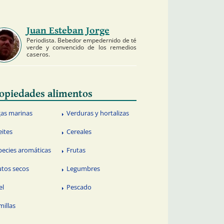
Juan Esteban Jorge
Periodista. Bebedor empedernido de té
verde y convencido de los remedios
caseros.
opiedades alimentos
gas marinas
Verduras y hortalizas
eites
Cereales
pecies aromáticas
Frutas
utos secos
Legumbres
el
Pescado
millas