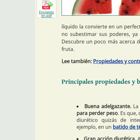
Envíatelo
en pdf
líquido la convierte en un perfec
no subestimar sus poderes, ya
Descubre un poco más acerca de
fruta.
Lee también:
Propiedades y contr
Principales propiedades y b
Buena adelgazante.
La 
para perder peso
. Es que,
diurético quizás de int
ejemplo, en un
batido de t
Gran acción diurética.
A