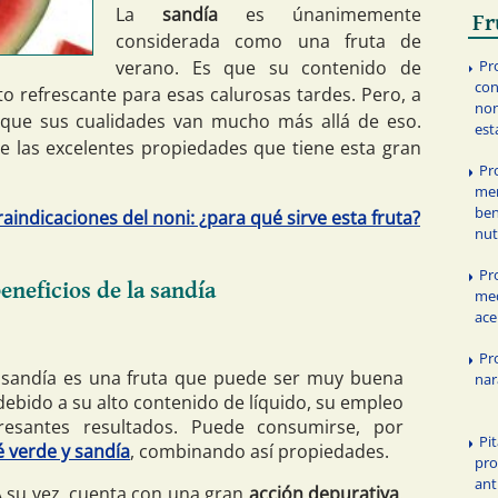
La
sandía
es únanimemente
Fr
considerada como una fruta de
verano. Es que su contenido de
Pr
con
to refrescante para esas calurosas tardes. Pero, a
non
 que sus cualidades van mucho más allá de eso.
est
 las excelentes propiedades que tiene esta gran
Pr
mem
ben
aindicaciones del noni: ¿para qué sirve esta fruta?
nut
Pr
eneficios de la sandía
med
ace
Pr
sandía es una fruta que puede ser muy buena
nar
 debido a su alto contenido de líquido, su empleo
eresantes resultados. Puede consumirse, por
Pi
é verde y sandía
, combinando así propiedades.
pro
ant
 su vez, cuenta con una gran
acción depurativa
.