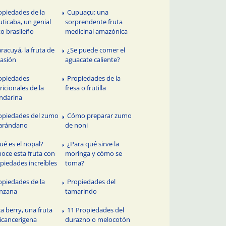
opiedades de la
Cupuaçu: una
uticaba, un genial
sorprendente fruta
to brasileño
medicinal amazónica
racuyá, la fruta de
¿Se puede comer el
pasión
aguacate caliente?
opiedades
Propiedades de la
ricionales de la
fresa o frutilla
ndarina
opiedades del zumo
Cómo preparar zumo
arándano
de noni
ué es el nopal?
¿Para qué sirve la
oce esta fruta con
moringa y cómo se
piedades increíbles
toma?
opiedades de la
Propiedades del
nzana
tamarindo
ca berry, una fruta
11 Propiedades del
icancerígena
durazno o melocotón