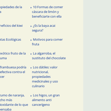
opiedades de la
10 Formas de comer
a
cáscara de limón y
beneficiarte con ella
neficios del kiwi
¿Es la baya acai
segura?
utas Ecológicas
Motivos para comer
fruta
exótico fruto de la
La algarroba, el
cuma
sustituto del chocolate
 frambuesa podría
Los dátiles: valor
 efectiva contra el
nutricional,
cer
propiedades
medicinales y uso
culinario
 zumo de naranja,
Los higos, un gran
cho más
alimento anti
ioxidante de lo que
cancerígeno
pensaba