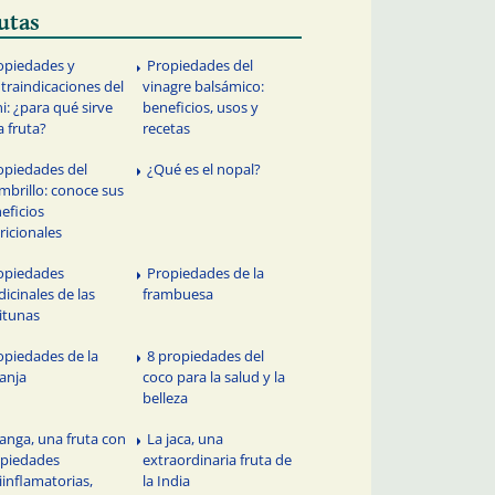
utas
opiedades y
Propiedades del
traindicaciones del
vinagre balsámico:
i: ¿para qué sirve
beneficios, usos y
a fruta?
recetas
opiedades del
¿Qué es el nopal?
brillo: conoce sus
eficios
ricionales
opiedades
Propiedades de la
icinales de las
frambuesa
itunas
opiedades de la
8 propiedades del
anja
coco para la salud y la
belleza
tanga, una fruta con
La jaca, una
piedades
extraordinaria fruta de
iinflamatorias,
la India