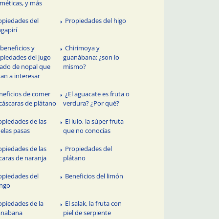
méticas, y más
opiedades del
Propiedades del higo
gapirí
 beneficios y
Chirimoya y
piedades del jugo
guanábana: ¿son lo
uado de nopal que
mismo?
van a interesar
neficios de comer
¿El aguacate es fruta o
 cáscaras de plátano
verdura? ¿Por qué?
opiedades de las
El lulo, la súper fruta
uelas pasas
que no conocías
opiedades de las
Propiedades del
caras de naranja
plátano
opiedades del
Beneficios del limón
ngo
opiedades de la
El salak, la fruta con
anabana
piel de serpiente