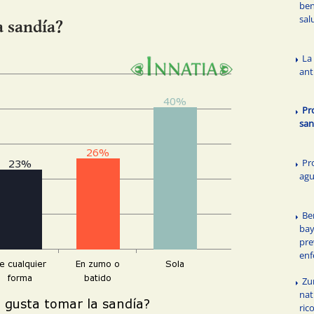
ben
sal
a sandía?
La
ant
Pr
san
Pr
agu
Be
bay
pre
en
Zu
nat
ric