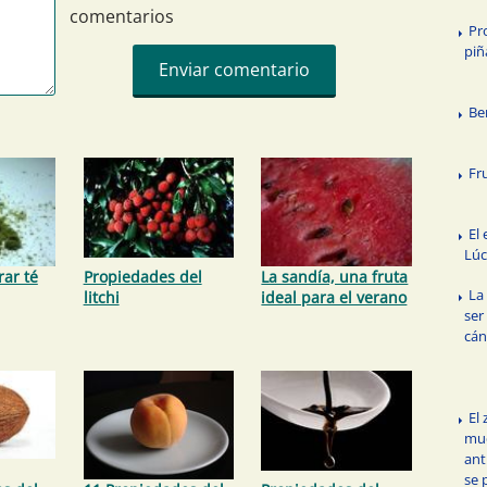
comentarios
Pr
piñ
Be
Fr
El 
Lú
ar té
Propiedades del
La sandía, una fruta
La
litchi
ideal para el verano
ser
cán
El
mu
ant
se 