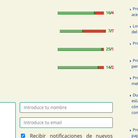
Pr
16
/
4
ace
Lo
7
/
7
del
Pr
25
/
1
Pr
per
14
/
2
Pr
me
Du
est
có
con
Pr
Recibir notificaciones de nuevos
pa