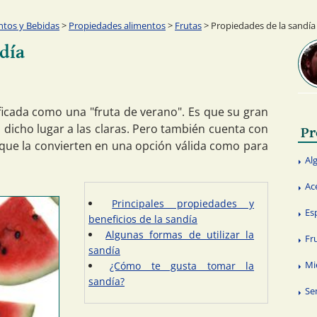
ntos y Bebidas
>
Propiedades alimentos
>
Frutas
> Propiedades de la sandía
día
ficada como una "fruta de verano". Es que su gran
 dicho lugar a las claras. Pero también cuenta con
Pr
que la convierten en una opción válida como para
Al
Ac
Principales propiedades y
Es
beneficios de la sandía
Algunas formas de utilizar la
Fr
sandía
Mi
¿Cómo te gusta tomar la
sandía?
Se