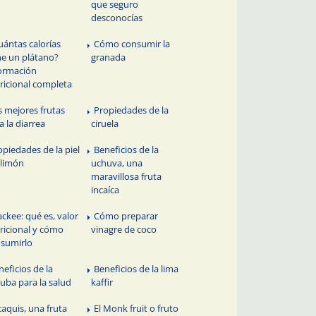
que seguro
desconocías
uántas calorías
Cómo consumir la
ne un plátano?
granada
ormación
ricional completa
s mejores frutas
Propiedades de la
a la diarrea
ciruela
opiedades de la piel
Beneficios de la
 limón
uchuva, una
maravillosa fruta
incaíca
 ackee: qué es, valor
Cómo preparar
ricional y cómo
vinagre de coco
sumirlo
neficios de la
Beneficios de la lima
uba para la salud
kaffir
 caquis, una fruta
El Monk fruit o fruto