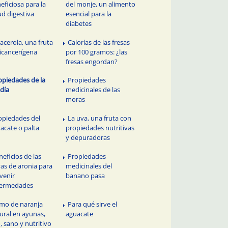
eficiosa para la
del monje, un alimento
ud digestiva
esencial para la
diabetes
 acerola, una fruta
Calorías de las fresas
icancerígena
por 100 gramos: ¿las
fresas engordan?
opiedades de la
Propiedades
día
medicinales de las
moras
opiedades del
La uva, una fruta con
acate o palta
propiedades nutritivas
y depuradoras
neficios de las
Propiedades
as de aronia para
medicinales del
venir
banano pasa
fermedades
mo de naranja
Para qué sirve el
ural en ayunas,
aguacate
o, sano y nutritivo