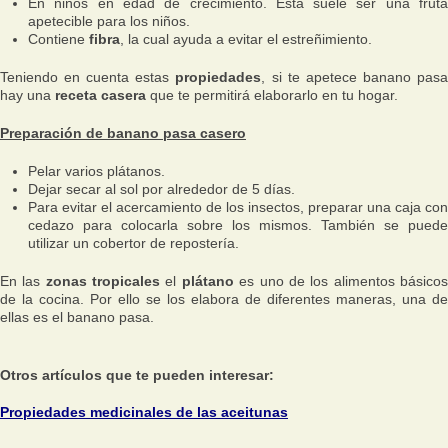
En niños en edad de crecimiento. Esta suele ser una fruta
apetecible para los niños.
Contiene
fibra
, la cual ayuda a evitar el estreñimiento.
Teniendo en cuenta estas
propiedades
, si te apetece banano pas
hay una
receta casera
que te permitirá elaborarlo en tu hogar.
Preparación de banano pasa casero
Pelar varios plátanos.
Dejar secar al sol por alrededor de 5 días.
Para evitar el acercamiento de los insectos, preparar una caja con
cedazo para colocarla sobre los mismos. También se puede
utilizar un cobertor de repostería.
En las
zonas tropicales
el
plátano
es uno de los alimentos básico
de la cocina. Por ello se los elabora de diferentes maneras, una de
ellas es el banano pasa.
Otros artículos que te pueden interesar:
Propiedades medicinales de las aceitunas