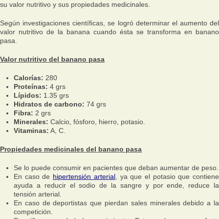
su valor nutritivo y sus propiedades medicinales.
Según investigaciones científicas, se logró determinar el aumento del
valor nutritivo de la banana cuando ésta se transforma en banano
pasa.
Valor nutritivo del banano pasa
Calorías:
280
Proteínas:
4 grs
Lípidos:
1.35 grs
Hidratos de carbono:
74 grs
Fibra:
2 grs
Minerales:
Calcio, fósforo, hierro, potasio.
Vitaminas:
A, C.
Propiedades medicinales del banano pasa
Se lo puede consumir en pacientes que deban aumentar de peso.
En caso de
hipertensión arterial
, ya que el potasio que contien
ayuda a reducir el sodio de la sangre y por ende, reduce la
tensión arterial.
En caso de deportistas que pierdan sales minerales debido a la
competición.