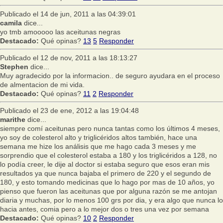
Publicado el 14 de jun, 2011 a las 04:39:01
camila
dice...
yo tmb amooooo las aceitunas negras
Destacado:
Qué opinas?
13
5
Responder
Publicado el 12 de nov, 2011 a las 18:13:27
Stephen
dice...
Muy agradecido por la informacion.. de seguro ayudara en el proceso
de almentacion de mi vida.
Destacado:
Qué opinas?
11
2
Responder
Publicado el 23 de ene, 2012 a las 19:04:48
marithe
dice...
siempre comí aceitunas pero nunca tantas como los últimos 4 meses,
yo soy de colesterol alto y triglicéridos altos también, hace una
semana me hize los análisis que me hago cada 3 meses y me
sorprendio que el colesterol estaba a 180 y los triglicéridos a 128, no
lo podía creer, le dije al doctor si estaba seguro que esos eran mis
resultados ya que nunca bajaba el primero de 220 y el segundo de
180, y esto tomando medicinas que lo hago por mas de 10 años, yo
pienso que fueron las aceitunas que por alguna razón se me antojan
diaria y muchas, por lo menos 100 grs por dia, y era algo que nunca lo
hacia antes, comia pero a lo mejor dos o tres una vez por semana
Destacado:
Qué opinas?
10
2
Responder