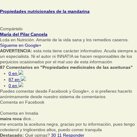
Propiedades nutricionales de la mandarina
Compártelo
María del Pilar Cancela
Lcda en Nutrición. Amante de la vida sana y los remedios caseros.
Sígueme en Google+
ADVERTENCIA:
esta nota tiene carácter informativo. Acuda siempre a
un especialista. Ni el autor ni INNATIA se hacen responsables de los
perjuicios ocasionados por el mal uso de esta información
87 Comentarios en "Propiedades medicinales de las aceitunas"
0
en
87
en
0
en
Puedes comentar desde Facebook y Google+, o si prefieres hacerlo
anónimamente desde nuestro sistema de comentarios
Comenta en Facebook
Comenta en Innatia
maira roca
dice...
me encanta la aceituna negra, gracias por tu informaciòn, pues tengo
colesterol y trigliceridos altos, puedo comer tranquila
Destacado:
Qué opinas?
30
11
Responder