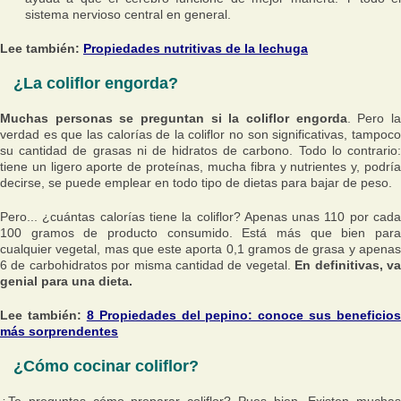
sistema nervioso central en general.
Lee también:
Propiedades nutritivas de la lechuga
¿La coliflor engorda?
Muchas personas se preguntan si la coliflor engorda
. Pero l
verdad es que las calorías de la coliflor no son significativas, tampoco
su cantidad de grasas ni de hidratos de carbono. Todo lo contrario:
tiene un ligero aporte de proteínas, mucha fibra y nutrientes y, podría
decirse, se puede emplear en todo tipo de dietas para bajar de peso.
Pero... ¿cuántas calorías tiene la coliflor? Apenas unas 110 por cada
100 gramos de producto consumido. Está más que bien para
cualquier vegetal, mas que este aporta 0,1 gramos de grasa y apenas
6 de carbohidratos por misma cantidad de vegetal.
En definitivas, v
genial para una dieta.
Lee también:
8 Propiedades del pepino: conoce sus beneficios
más sorprendentes
¿Cómo cocinar coliflor?
¿Te preguntas cómo preparar coliflor? Pues bien. Existen muchas