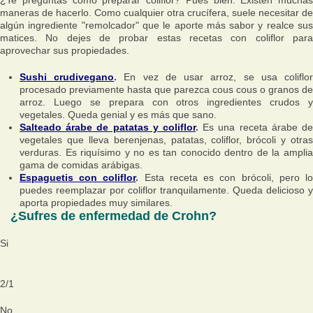
maneras de hacerlo. Como cualquier otra crucífera, suele necesitar de
algún ingrediente "remolcador" que le aporte más sabor y realce sus
matices. No dejes de probar estas recetas con coliflor para
aprovechar sus propiedades.
Sushi crudivegano
.
En vez de usar arroz, se usa coliflo
procesado previamente hasta que parezca cous cous o granos de
arroz. Luego se prepara con otros ingredientes crudos y
vegetales. Queda genial y es más que sano.
Salteado árabe de patatas y coliflor
.
Es una receta árabe de
vegetales que lleva berenjenas, patatas, coliflor, brócoli y otras
verduras. Es riquísimo y no es tan conocido dentro de la amplia
gama de comidas arábigas.
Espaguetis con coliflor
.
Esta receta es con brócoli, pero l
puedes reemplazar por coliflor tranquilamente. Queda delicioso y
aporta propiedades muy similares.
¿Sufres de enfermedad de Crohn?
Si
2
/
1
No