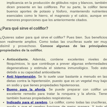
implicancia en la producción de glóbulos rojos y blancos, también
dicen presente en las coliflores. Por su parte, la coliflor tiene
buenos aportes de potasio y fósforo, manteniendo nutrientes
esenciales como le hierro, el magnesio y el calcio, aunque en
menores proporciones que los anteriormente citados.
¿Para qué sirve el coliflor?
¿Quieres saber para qué sirve el coliflor? Pues bien. Sus beneficios
son realmente amplios. Como todas las crucíferas suele ser muy
disímil y provechoso.
Conoce algunas de las principale
propiedades de la coliflor.
Antioxidante.
Además, contiene excelentes niveles de
fitoquímicos, lo que contribuye a prever algunas enfermedades
degenerativas y estimula el sistema inmunológico. Todo esto
debido a su capacidad antioxidante.
Anti hipertensión
.
Se lo suele usar bastante a menudo en la
dietas contra la hipertensión, puesto que es un vegetal muy bajo
en sodio y que tienes propiedades hipotensoras.
Bueno para la afonía
.
Se puede preparar con coliflor u
excelente remedio para tratar la ronquera y la afonía. Tiene
también buenas propiedades respiratorias.
Indicado para el cerebro
.
La coliflor, como todas las crucíferas
ayuda a que el cerebro funcione de mejor manera. Y todo el