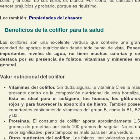
coles y el color de sus flores es blanco. Por cierto, es cuestión de
vencer prejuicios y probarlo, porque es riquísimo.
Lee también:
Propiedades del chayote
Beneficios de la coliflor para la salud
Las coliflores son una excelente verdura que contiene una gran
cantidad de aportes nutricionales desde todo punto de vista.
Posee
importantes niveles de agua, no tiene muchas calorías y se
destaca por su presencia de folatos, vitaminas y minerales en
general
.
Valor nutricional del coliflor
Vitaminas del coliflor.
Sin duda alguna, la vitamina C es la más
presente dentro de la composición nutricional de esta hortaliza.
Esta es ideal para el colágeno, los huesos, los glóbulos
rojos y para favorecer la absorción de hierro
. También pose
importantes cantidades de vitaminas del grupo B, como la B1, B2
y B3.
Proteínas.
El consumo de coliflor aporta aproximdamente 1,5
gramos de proteínas por cada 100 gramos de vegetal. No es un
valor significativo, pero tampoco es malo para ser una verdura.
Otros nutrientes del coliflor.
Los folatos, tan valorados por s