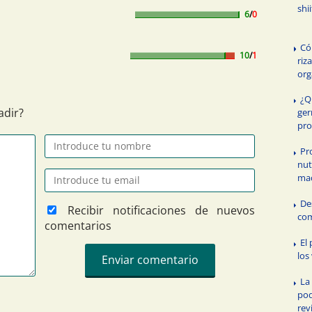
shi
6
/
0
Có
10
/
1
riz
or
¿Q
adir?
ger
pro
Pr
nut
ma
De
Recibir notificaciones de nuevos
com
comentarios
El
los
La
pod
rev