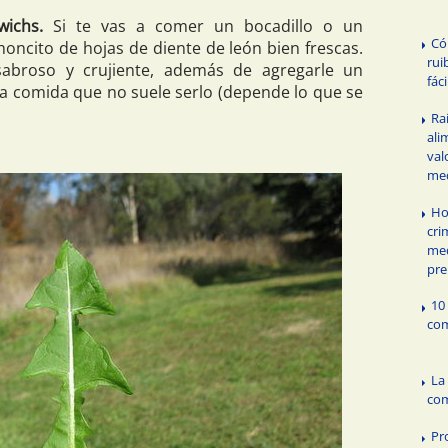
wichs.
Si te vas a comer un bocadillo o un
Có
oncito de hojas de diente de león bien frescas.
rui
abroso y crujiente, además de agregarle un
fác
na comida que no suele serlo (depende lo que se
Ra
ali
val
med
Ho
cri
med
pre
10
com
La
com
Pr