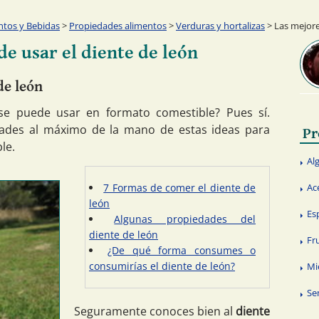
ntos y Bebidas
>
Propiedades alimentos
>
Verduras y hortalizas
> Las mejore
de usar el diente de león
de león
 se puede usar en formato comestible? Pues sí.
ades al máximo de la mano de estas ideas para
Pr
le.
Al
7 Formas de comer el diente de
Ac
león
Es
Algunas propiedades del
diente de león
Fr
¿De qué forma consumes o
consumirías el diente de león?
Mi
Se
Seguramente conoces bien al
diente