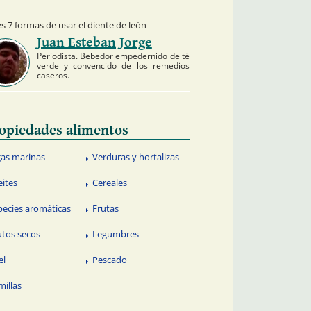
s 7 formas de usar el diente de león
Juan Esteban Jorge
Periodista. Bebedor empedernido de té
verde y convencido de los remedios
caseros.
opiedades alimentos
gas marinas
Verduras y hortalizas
eites
Cereales
pecies aromáticas
Frutas
utos secos
Legumbres
el
Pescado
millas