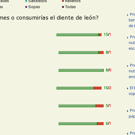
Pr
ben
de 
15
/
1
Pr
nut
esc
8
/
1
Pr
8
/
0
nut
end
El 
10
/
2
súp
5
/
1
Pr
pap
6
/
1
Pr