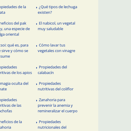
opiedades de la
¿Qué tipos de lechuga
ata
existen?
neficios del pak
El nabicol, un vegetal
y, una especie de
muy saludable
lga oriental
tsoi: qué es, para
Cómo lavar tus
 sirve y cómo se
vegetales con vinagre
nsume
opiedades
Propiedades del
ritivas de los apios
calabacín
 magia oculta del
Propiedades
mate
nutritivas del coliflor
opiedades
Zanahoria para
ritivas de las
prevenir la anemia y
achofas
remineralizar el cuerpo
neficios de la
Propiedades
ahoria
nutricionales del