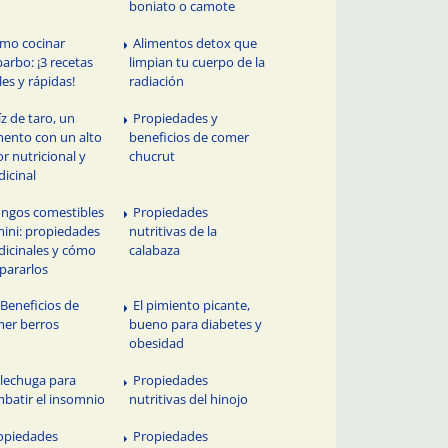
boniato o camote
mo cocinar
Alimentos detox que
barbo: ¡3 recetas
limpian tu cuerpo de la
iles y rápidas!
radiación
íz de taro, un
Propiedades y
mento con un alto
beneficios de comer
or nutricional y
chucrut
icinal
ngos comestibles
Propiedades
mini: propiedades
nutritivas de la
icinales y cómo
calabaza
pararlos
 Beneficios de
El pimiento picante,
er berros
bueno para diabetes y
obesidad
 lechuga para
Propiedades
batir el insomnio
nutritivas del hinojo
opiedades
Propiedades