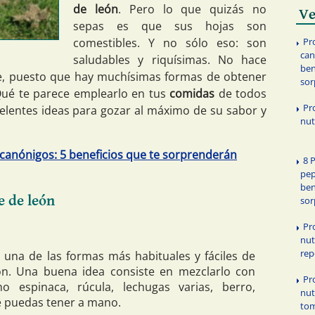
de león
. Pero lo que quizás no
Ve
sepas es que sus hojas son
comestibles. Y no sólo eso: son
Pr
can
saludables y riquísimas. No hace
ben
te, puesto que hay muchísimas formas de obtener
sor
Qué te parece emplearlo en tus
comidas
de todos
Pr
celentes ideas para gozar al máximo de su sabor y
nut
canónigos: 5 beneficios que te sorprenderán
8 
pep
ben
e de león
sor
Pr
nut
rep
una de las formas más habituales y fáciles de
ón. Una buena idea consiste en mezclarlo con
Pr
o espinaca, rúcula, lechugas varias, berro,
nut
ue puedas tener a mano.
to