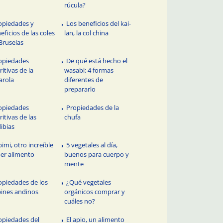
rúcula?
opiedades y
Los beneficios del kai-
eficios de las coles
lan, la col china
Bruselas
opiedades
De qué está hecho el
ritivas de la
wasabi: 4 formas
arola
diferentes de
prepararlo
opiedades
Propiedades de la
ritivas de las
chufa
ibias
bimi, otro increíble
5 vegetales al día,
er alimento
buenos para cuerpo y
mente
opiedades de los
¿Qué vegetales
ines andinos
orgánicos comprar y
cuáles no?
opiedades del
El apio, un alimento