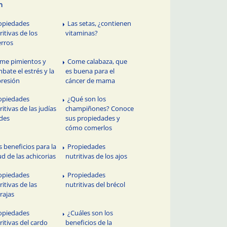
n
opiedades
Las setas, ¿contienen
ritivas de los
vitaminas?
rros
me pimientos y
Come calabaza, que
bate el estrés y la
es buena para el
resión
cáncer de mama
opiedades
¿Qué son los
ritivas de las judías
champiñones? Conoce
des
sus propiedades y
cómo comerlos
s beneficios para la
Propiedades
ud de las achicorias
nutritivas de los ajos
opiedades
Propiedades
ritivas de las
nutritivas del brécol
rajas
opiedades
¿Cuáles son los
ritivas del cardo
beneficios de la