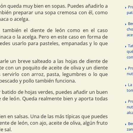
león queda muy bien en sopas. Puedes añadirlo a
Pr
ambién preparar una sopa cremosa con él, como
pat
aca o acelga.
Be
cho
también el diente de león como en el caso
ace
pinaca o la acelga. Pero en este caso en forma de
puedes usarlo para pasteles, empanadas y lo que
Ta
qué
co
rle un breve salteado a las hojas de diente de
nte con un poquito de aceite de oliva y un diente
Pr
nut
s servirlo con arroz, pasta, legumbres o lo que
escado y pollo también funciona.
La
to
 batido de hojas verdes, puedes añadir un buen
 de león. Queda realmente bien y aporta todas
Pr
nut
alc
en en salsas. Una de las más típicas que puedes
nte de león, con ajo, aceite de oliva, algún fruto
Be
e sal.
zan