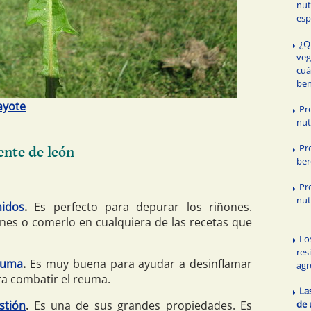
nut
esp
¿Q
veg
cuá
ben
ayote
Pr
nut
Pr
ente de león
ber
Pr
nut
nidos
.
Es perfecto para depurar los riñones.
nes o comerlo en cualquiera de las recetas que
Lo
res
euma
.
Es muy buena para ayudar a desinflamar
agr
ara combatir el reuma.
La
stión
.
Es una de sus grandes propiedades. Es
de 