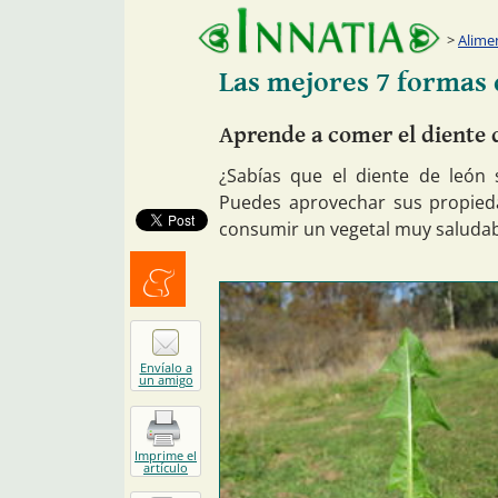
Alime
Las mejores 7 formas 
Aprende a comer el diente 
¿Sabías que el diente de león
Puedes aprovechar sus propied
consumir un vegetal muy saludab
Menéalo
Envíalo a
un amigo
Imprime el
artículo