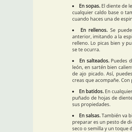
En sopas.
El diente de 
cualquier caldo base o t
cuando haces una de espin
En rellenos.
Se puede 
anterior, imitando a la es
relleno. Lo picas bien y 
se te ocurra.
En salteados.
Puedes da
león, en sartén bien calie
de ajo picado. Así, puede
creas que acompañe. Con p
En batidos.
En cualquier
puñado de hojas de diente
sus propiedades.
En salsas.
También va bi
preparar es un pesto de die
seco o semilla y un toque d