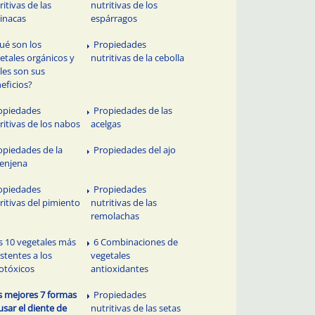
ritivas de las
nutritivas de los
inacas
espárragos
ué son los
Propiedades
etales orgánicos y
nutritivas de la cebolla
les son sus
eficios?
opiedades
Propiedades de las
ritivas de los nabos
acelgas
opiedades de la
Propiedades del ajo
enjena
opiedades
Propiedades
ritivas del pimiento
nutritivas de las
remolachas
s 10 vegetales más
6 Combinaciones de
istentes a los
vegetales
otóxicos
antioxidantes
s mejores 7 formas
Propiedades
usar el diente de
nutritivas de las setas