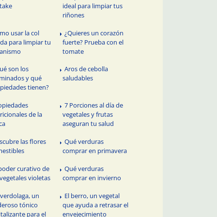
itake
ideal para limpiar tus
riñones
mo usar la col
¿Quieres un corazón
ada para limpiar tu
fuerte? Prueba con el
ganismo
tomate
ué son los
Aros de cebolla
minados y qué
saludables
piedades tienen?
opiedades
7 Porciones al día de
ricionales de la
vegetales y frutas
ca
aseguran tu salud
scubre las flores
Qué verduras
estibles
comprar en primavera
 poder curativo de
Qué verduras
 vegetales violetas
comprar en invierno
 verdolaga, un
El berro, un vegetal
eroso tónico
que ayuda a retrasar el
italizante para el
envejecimiento