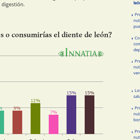
leó
 digestión.
Pr
nut
pue
 o consumirías el diente de león?
Co
com
dep
Pr
nut
ver
Lo
sal
Pr
nut
bor
Pr
nut