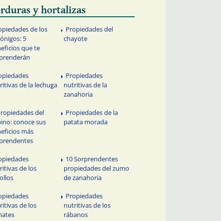
rduras y hortalizas
opiedades de los
Propiedades del
ónigos: 5
chayote
eficios que te
prenderán
opiedades
Propiedades
ritivas de la lechuga
nutritivas de la
zanahoria
Propiedades del
Propiedades de la
ino: conoce sus
patata morada
eficios más
prendentes
opiedades
10 Sorprendentes
ritivas de los
propiedades del zumo
ollos
de zanahoria
opiedades
Propiedades
ritivas de los
nutritivas de los
mates
rábanos