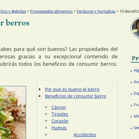
ntos y Bebidas
>
Propiedades alimentos
>
Verduras y hortalizas
> 10 Benefic
r berros
 sabes para qué son buenos? Las propiedades del
rosas gracias a su excepcional contenido de
Pr
cubrirás todos los beneficios de consumir berros.
Al
Ac
Por qué es bueno el berro
Es
Beneficios de consumir berro
Fr
Cáncer
Tiroides
Mi
Corazón
Huesos
Se
Accidentes