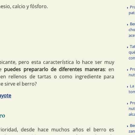
sio, calcio y fósforo.
Pr
pat
Be
cho
ace
Ta
qué
co
icante, pero esta característica lo hace ser muy
ue
puedes prepararlo de diferentes maneras
: en
Pr
nut
 en rellenos de tartas o como ingrediente para
e sirve el berro?
La
to
ayote
Pr
nut
alc
ro
Be
ioridad, desde hace muchos años el berro es
zan