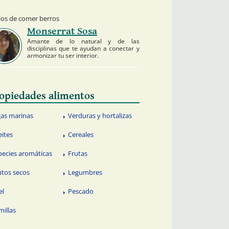
ios de comer berros
Monserrat Sosa
Amante de lo natural y de las
disciplinas que te ayudan a conectar y
armonizar tu ser interior.
opiedades alimentos
gas marinas
Verduras y hortalizas
eites
Cereales
pecies aromáticas
Frutas
utos secos
Legumbres
el
Pescado
millas