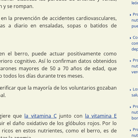
leó
n y se rompan.
Pr
 en la prevención de accidentes cardiovasculares,
nut
s a diario en ensaladas, sopas o batidos de
pue
Co
com
dep
e en el berro, puede actuar positivamente como
Pr
rioro cognitivo. Así lo confirman datos obtenidos
nut
 varones mayores de 50 a 70 años de edad, que
ver
o todos los días durante tres meses.
erificar que la mayoría de los voluntarios gozaban
Lo
al.
sal
Pr
nut
ugiere que
la vitamina C
junto con
la vitamina E
bor
ir el daño oxidativo de los glóbulos rojos. Por lo
Pr
ricos en estos nutrientes, como el berro, es de
nut
atar la anemia.