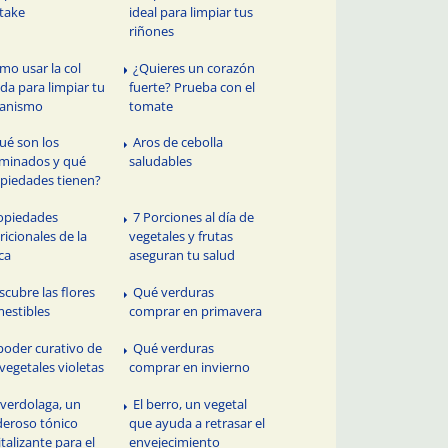
itake
ideal para limpiar tus
riñones
mo usar la col
¿Quieres un corazón
ada para limpiar tu
fuerte? Prueba con el
ganismo
tomate
ué son los
Aros de cebolla
minados y qué
saludables
piedades tienen?
opiedades
7 Porciones al día de
ricionales de la
vegetales y frutas
ca
aseguran tu salud
scubre las flores
Qué verduras
estibles
comprar en primavera
 poder curativo de
Qué verduras
 vegetales violetas
comprar en invierno
 verdolaga, un
El berro, un vegetal
eroso tónico
que ayuda a retrasar el
italizante para el
envejecimiento