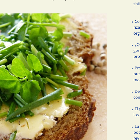
shi
Có
riz
or
¿Q
ger
pro
Pr
nut
ma
De
com
El
los
La
pod
rev