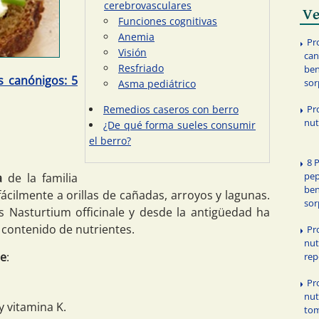
cerebrovasculares
Ve
Funciones cognitivas
Anemia
Pr
Visión
can
Resfriado
ben
s canónigos: 5
sor
Asma pediátrico
Pr
Remedios caseros con berro
nut
¿De qué forma sueles consumir
el berro?
8 
pep
a
de la familia
ben
ácilmente a orillas de cañadas, arroyos y lagunas.
sor
es Nasturtium officinale y desde la antigüedad ha
 contenido de nutrientes.
Pr
nut
de
:
rep
Pr
nut
y vitamina K.
to