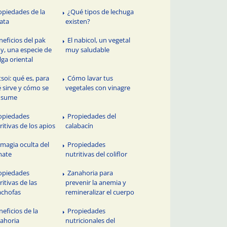
opiedades de la
¿Qué tipos de lechuga
ata
existen?
neficios del pak
El nabicol, un vegetal
y, una especie de
muy saludable
lga oriental
tsoi: qué es, para
Cómo lavar tus
 sirve y cómo se
vegetales con vinagre
nsume
opiedades
Propiedades del
ritivas de los apios
calabacín
 magia oculta del
Propiedades
mate
nutritivas del coliflor
opiedades
Zanahoria para
ritivas de las
prevenir la anemia y
achofas
remineralizar el cuerpo
neficios de la
Propiedades
ahoria
nutricionales del