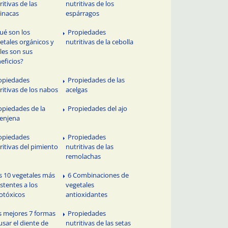
ritivas de las
nutritivas de los
inacas
espárragos
ué son los
Propiedades
etales orgánicos y
nutritivas de la cebolla
les son sus
eficios?
opiedades
Propiedades de las
ritivas de los nabos
acelgas
opiedades de la
Propiedades del ajo
enjena
opiedades
Propiedades
ritivas del pimiento
nutritivas de las
remolachas
s 10 vegetales más
6 Combinaciones de
istentes a los
vegetales
otóxicos
antioxidantes
s mejores 7 formas
Propiedades
usar el diente de
nutritivas de las setas