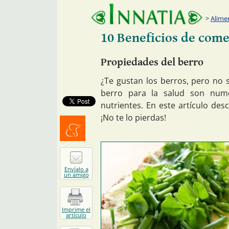
Alime
10 Beneficios de come
Propiedades del berro
¿Te gustan los berros, pero no
berro para la salud son nume
nutrientes. En este artículo des
¡No te lo pierdas!
Menéalo
Envíalo a
un amigo
Imprime el
artículo