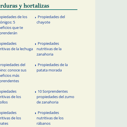
rduras y hortalizas
opiedades de los
Propiedades del
ónigos: 5
chayote
eficios que te
prenderán
opiedades
Propiedades
ritivas de la lechuga
nutritivas de la
zanahoria
Propiedades del
Propiedades de la
ino: conoce sus
patata morada
eficios más
prendentes
opiedades
10 Sorprendentes
ritivas de los
propiedades del zumo
ollos
de zanahoria
opiedades
Propiedades
ritivas de los
nutritivas de los
mates
rábanos