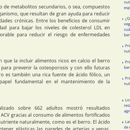
nut
o de metabolitos secundarios, o sea, compuestos
esp
rganismo, que resultan de gran ayuda para reducir
¿Q
edades crónicas. Entre los beneficios de consumir
veg
ad para bajar los niveles de colesterol LDL en
cuá
vorable para reducir el riesgo de enfermedades
ben
Pr
nut
que la incluir alimentos ricos en calcio el berro
Pr
para prevenir la osteoporosis y con ello futuras
ber
rro es también una rica fuente de ácido fólico, un
Pr
papel fundamental en el mantenimiento de la
nut
Lo
res
alizado sobre 662 adultos mostró resultados
agr
 ACV gracias al consumo de alimentos fortificados
nutriente naturalmente, como es el berro. El ácido
La
de 
ntener elásticas las paredes de arterias y venas,