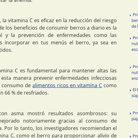
Pr
 la vitamina C es eficaz en la reducción del riesgo
ben
de 
e los beneficios de consumir berros a diario es la
al y la prevención de enfermedades como las
Pr
ías incorporar en tus menús el berro, ya sea en
nut
esc
tidos.
Pr
amina C es fundamental para mantener altas las
nut
 esta manera prevenir enfermedades infecciosas
end
 El consumo de
alimentos ricos en vitamina C
como
El 
un 66 % de resfriados.
súp
Pr
con asma mostró resultados asombrosos: su
pap
 mejorado notoriamente gracias al consumo de
a. Por lo tanto, los investigadores recomiendan el
na C, como el berro para proporcionar alivio de
Pr