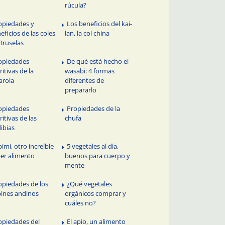
rúcula?
opiedades y
Los beneficios del kai-
eficios de las coles
lan, la col china
Bruselas
opiedades
De qué está hecho el
ritivas de la
wasabi: 4 formas
arola
diferentes de
prepararlo
opiedades
Propiedades de la
ritivas de las
chufa
ibias
bimi, otro increíble
5 vegetales al día,
er alimento
buenos para cuerpo y
mente
opiedades de los
¿Qué vegetales
ines andinos
orgánicos comprar y
cuáles no?
opiedades del
El apio, un alimento