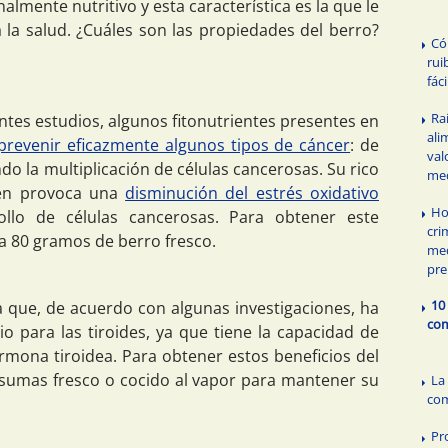
lmente nutritivo y esta característica es la que le
 la salud. ¿Cuáles son las propiedades del berro?
Có
rui
fác
Ra
tes estudios, algunos fitonutrientes presentes en
ali
 prevenir eficazmente algunos tipos de cáncer
: de
val
 la multiplicación de células cancerosas. Su rico
med
ién provoca una
disminución del estrés oxidativo
Ho
llo de células cancerosas. Para obtener este
cri
ria 80 gramos de berro fresco.
med
pre
10
a que, de acuerdo con algunas investigaciones, ha
com
o para las tiroides, ya que tiene la capacidad de
rmona tiroidea. Para obtener estos beneficios del
sumas fresco o cocido al vapor para mantener su
La
com
Pr