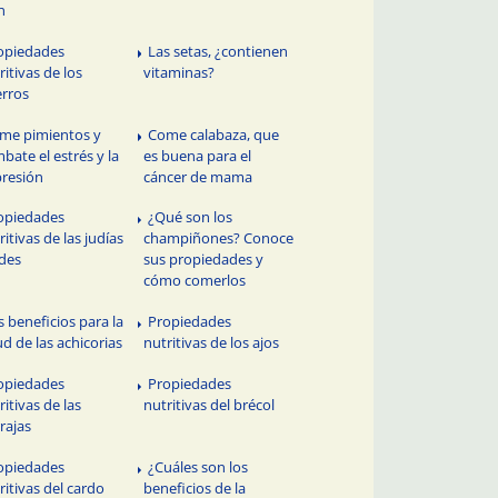
n
opiedades
Las setas, ¿contienen
ritivas de los
vitaminas?
rros
me pimientos y
Come calabaza, que
bate el estrés y la
es buena para el
resión
cáncer de mama
opiedades
¿Qué son los
ritivas de las judías
champiñones? Conoce
des
sus propiedades y
cómo comerlos
s beneficios para la
Propiedades
ud de las achicorias
nutritivas de los ajos
opiedades
Propiedades
ritivas de las
nutritivas del brécol
rajas
opiedades
¿Cuáles son los
ritivas del cardo
beneficios de la