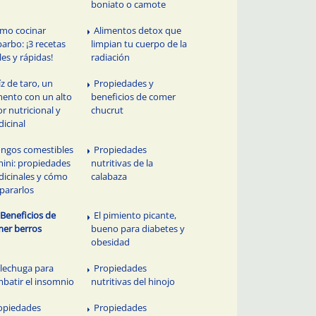
boniato o camote
mo cocinar
Alimentos detox que
barbo: ¡3 recetas
limpian tu cuerpo de la
iles y rápidas!
radiación
íz de taro, un
Propiedades y
mento con un alto
beneficios de comer
or nutricional y
chucrut
icinal
ngos comestibles
Propiedades
mini: propiedades
nutritivas de la
icinales y cómo
calabaza
pararlos
 Beneficios de
El pimiento picante,
er berros
bueno para diabetes y
obesidad
 lechuga para
Propiedades
batir el insomnio
nutritivas del hinojo
opiedades
Propiedades