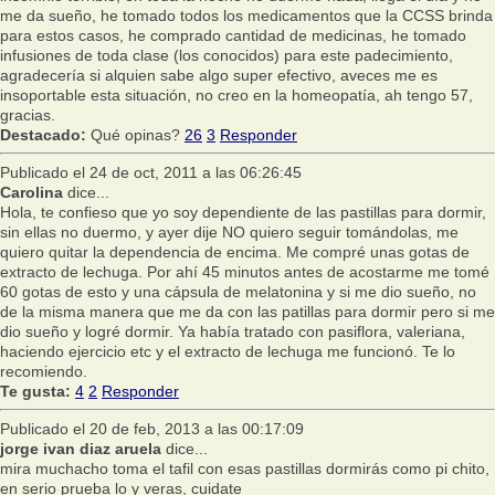
me da sueño, he tomado todos los medicamentos que la CCSS brinda
para estos casos, he comprado cantidad de medicinas, he tomado
infusiones de toda clase (los conocidos) para este padecimiento,
agradecería si alquien sabe algo super efectivo, aveces me es
insoportable esta situación, no creo en la homeopatía, ah tengo 57,
gracias.
Destacado:
Qué opinas?
26
3
Responder
Publicado el 24 de oct, 2011 a las 06:26:45
Carolina
dice...
Hola, te confieso que yo soy dependiente de las pastillas para dormir,
sin ellas no duermo, y ayer dije NO quiero seguir tomándolas, me
quiero quitar la dependencia de encima. Me compré unas gotas de
extracto de lechuga. Por ahí 45 minutos antes de acostarme me tomé
60 gotas de esto y una cápsula de melatonina y si me dio sueño, no
de la misma manera que me da con las patillas para dormir pero si me
dio sueño y logré dormir. Ya había tratado con pasiflora, valeriana,
haciendo ejercicio etc y el extracto de lechuga me funcionó. Te lo
recomiendo.
Te gusta:
4
2
Responder
Publicado el 20 de feb, 2013 a las 00:17:09
jorge ivan diaz aruela
dice...
mira muchacho toma el tafil con esas pastillas dormirás como pi chito,
en serio prueba lo y veras, cuidate