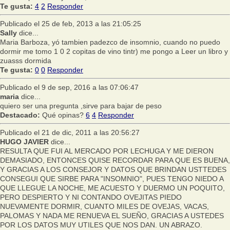
Te gusta:
4
2
Responder
Publicado el 25 de feb, 2013 a las 21:05:25
Sally
dice...
Maria Barboza, yó tambien padezco de insomnio, cuando no puedo
dormir me tomo 1 0 2 copitas de vino tintr) me pongo a Leer un libro y
zuasss dormida
Te gusta:
0
0
Responder
Publicado el 9 de sep, 2016 a las 07:06:47
maria
dice...
quiero ser una pregunta ,sirve para bajar de peso
Destacado:
Qué opinas?
6
4
Responder
Publicado el 21 de dic, 2011 a las 20:56:27
HUGO JAVIER
dice...
RESULTA QUE FUI AL MERCADO POR LECHUGA Y ME DIERON
DEMASIADO, ENTONCES QUISE RECORDAR PARA QUE ES BUENA,
Y GRACIAS A LOS CONSEJOR Y DATOS QUE BRINDAN USTTEDES
CONSEGUI QUE SIRBE PARA "INSOMNIO", PUES TENGO NIEDO A
QUE LLEGUE LA NOCHE, ME ACUESTO Y DUERMO UN POQUITO,
PERO DESPIERTO Y NI CONTANDO OVEJITAS PIEDO
NUEVAMENTE DORMIR, CUANTO MILES DE OVEJAS, VACAS,
PALOMAS Y NADA ME RENUEVA EL SUEÑO, GRACIAS A USTEDES
POR LOS DATOS MUY UTILES QUE NOS DAN. UN ABRAZO.