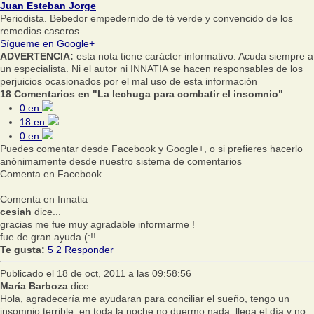
Juan Esteban Jorge
Periodista. Bebedor empedernido de té verde y convencido de los
remedios caseros.
Sígueme en Google+
ADVERTENCIA:
esta nota tiene carácter informativo. Acuda siempre a
un especialista. Ni el autor ni INNATIA se hacen responsables de los
perjuicios ocasionados por el mal uso de esta información
18 Comentarios en "La lechuga para combatir el insomnio"
0
en
18
en
0
en
Puedes comentar desde Facebook y Google+, o si prefieres hacerlo
anónimamente desde nuestro sistema de comentarios
Comenta en Facebook
Comenta en Innatia
cesiah
dice...
gracias me fue muy agradable informarme !
fue de gran ayuda (:!!
Te gusta:
5
2
Responder
Publicado el 18 de oct, 2011 a las 09:58:56
María Barboza
dice...
Hola, agradecería me ayudaran para conciliar el sueño, tengo un
insomnio terrible, en toda la noche no duermo nada, llega el día y no