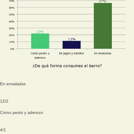
En ensaladas
12
/
2
Como pesto y aderezo
4
/
1