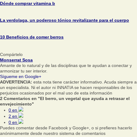
Dónde comprar vitamina b
La verdolaga, un poderoso tónico revitalizante para el cuerpo
10 Beneficios de comer berros
Compártelo
Monserrat Sosa
Amante de lo natural y de las disciplinas que te ayudan a conectar y
armonizar tu ser interior.
Sígueme en Google+
ADVERTENCIA:
esta nota tiene carácter informativo. Acuda siempre a
un especialista. Ni el autor ni INNATIA se hacen responsables de los
perjuicios ocasionados por el mal uso de esta información
2 Comentarios en "El berro, un vegetal que ayuda a retrasar el
envejecimiento"
0
en
2
en
0
en
Puedes comentar desde Facebook y Google+, o si prefieres hacerlo
anónimamente desde nuestro sistema de comentarios