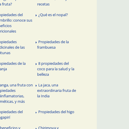
a fruta?
recetas
opiedades del
¿Qué es el nopal?
brillo: conoce sus
eficios
ricionales
opiedades
Propiedades de la
icinales de las
frambuesa
itunas
opiedades de la
8 propiedades del
anja
coco para la salud y la
belleza
tanga, una fruta con
La jaca, una
piedades
extraordinaria fruta de
iinflamatorias,
la India
méticas, y más
opiedades del
Propiedades del higo
gapirí
 beneficios y
Chirimoya y