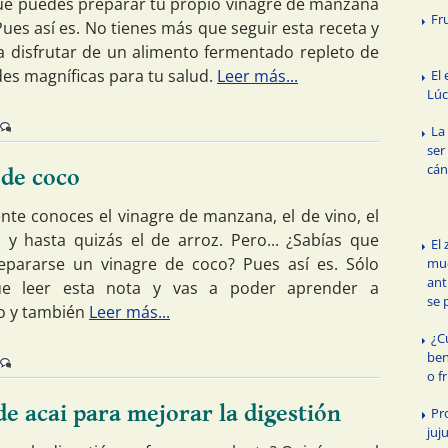
ue puedes preparar tu propio vinagre de manzana
Fr
ues así es. No tienes más que seguir esta receta y
 disfrutar de un alimento fermentado repleto de
es magníficas para tu salud.
Leer más...
El 
Lú
La
ser
cán
 de coco
te conoces el vinagre de manzana, el de vino, el
 y hasta quizás el de arroz. Pero... ¿Sabías que
El
pararse un vinagre de coco? Pues así es. Sólo
mu
ant
ue leer esta nota y vas a poder aprender a
se 
o y también
Leer más...
¿C
ben
o f
de acai para mejorar la digestión
Pr
juj