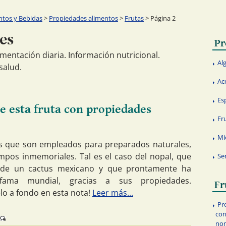
ntos y Bebidas
>
Propiedades alimentos
>
Frutas
> Página 2
es
Pr
imentación diaria. Información nutricional.
Al
salud.
Ac
Es
e esta fruta con propiedades
Fr
Mi
s que son empleados para preparados naturales,
mpos inmemoriales. Tal es el caso del nopal, que
Se
 de un cactus mexicano y que prontamente ha
fama mundial, gracias a sus propiedades.
Fr
lo a fondo en esta nota!
Leer más...
Pr
con
non