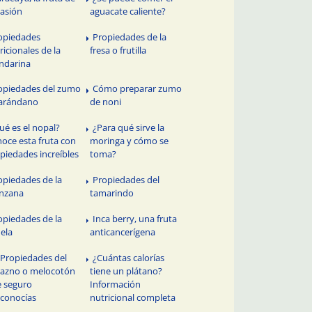
pasión
aguacate caliente?
opiedades
Propiedades de la
ricionales de la
fresa o frutilla
ndarina
opiedades del zumo
Cómo preparar zumo
arándano
de noni
ué es el nopal?
¿Para qué sirve la
oce esta fruta con
moringa y cómo se
piedades increíbles
toma?
opiedades de la
Propiedades del
nzana
tamarindo
opiedades de la
Inca berry, una fruta
uela
anticancerígena
 Propiedades del
¿Cuántas calorías
azno o melocotón
tiene un plátano?
 seguro
Información
conocías
nutricional completa