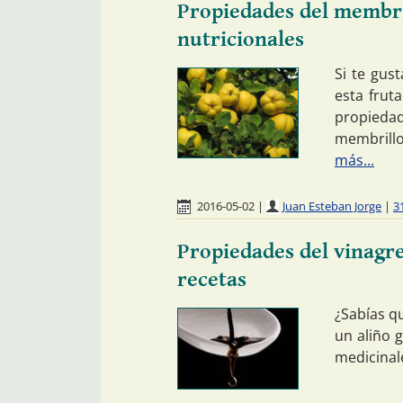
Propiedades del membril
nutricionales
Si te gus
esta frut
propiedad
membrillo
más...
2016-05-02
|
Juan Esteban Jorge
|
3
Propiedades del vinagre
recetas
¿Sabías q
un aliño 
medicinal