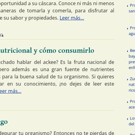
oportunidad a su cáscara. Conoce ni más ni menos
Pr
neras de tomarla y comerla, para disfrutar al
san
 su sabor y propiedades.
Leer más...
Pr
agu
 nutricional y cómo consumirlo
Be
bay
chado hablar del ackee? Es la fruta nacional de
pre
en
 pero además es una gran fuente de nutrientes
s para la buena salud de tu organismo. Si quieres
Zu
ar en su conocimiento, ¡no dejes de leer este
nat
ric
eer más...
Pr
ace
Lo
ngo
del
depurar tu organismo? Entonces no te pierdas de
Pr