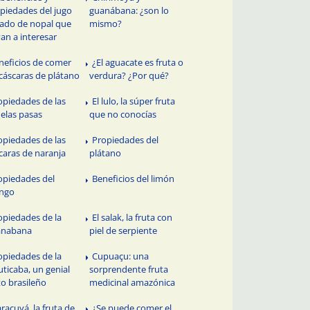
piedades del jugo
guanábana: ¿son lo
uado de nopal que
mismo?
van a interesar
neficios de comer
¿El aguacate es fruta o
 cáscaras de plátano
verdura? ¿Por qué?
opiedades de las
El lulo, la súper fruta
uelas pasas
que no conocías
opiedades de las
Propiedades del
caras de naranja
plátano
opiedades del
Beneficios del limón
ngo
opiedades de la
El salak, la fruta con
anabana
piel de serpiente
opiedades de la
Cupuaçu: una
uticaba, un genial
sorprendente fruta
to brasileño
medicinal amazónica
racuyá, la fruta de
¿Se puede comer el