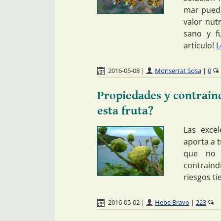
mar puede
valor nut
sano y fu
artículo!
L
2016-05-08
|
Monserrat Sosa
|
0
Propiedades y contraind
esta fruta?
Las excel
aporta a 
que no 
contraind
riesgos ti
2016-05-02
|
Hebe Bravo
|
223