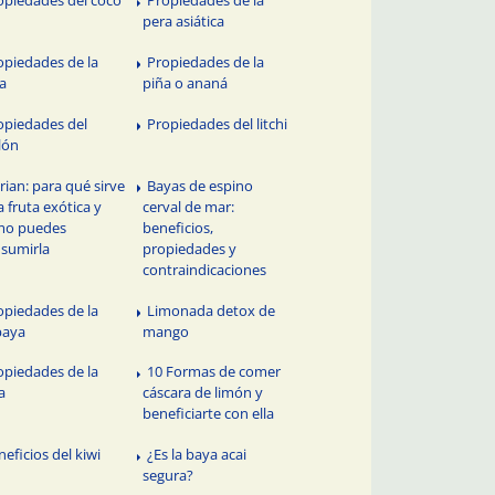
pera asiática
opiedades de la
Propiedades de la
a
piña o ananá
opiedades del
Propiedades del litchi
lón
rian: para qué sirve
Bayas de espino
a fruta exótica y
cerval de mar:
mo puedes
beneficios,
sumirla
propiedades y
contraindicaciones
opiedades de la
Limonada detox de
paya
mango
opiedades de la
10 Formas de comer
a
cáscara de limón y
beneficiarte con ella
neficios del kiwi
¿Es la baya acai
segura?