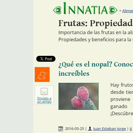
Alime
Frutas: Propiedad
Importancia de las frutas en la al
Propiedades y beneficios para la 
¿Qué es el nopal? Conoc
increíbles
Menéalo
Hay fruto
desde tie
proviene
Envíalo a
un amigo
ganado 
¡Descúbre
2016-05-25
|
Juan Esteban Jorge
|
6