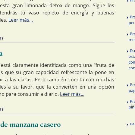
 esta gran limonada detox de mango. Sigue los
tendrás tu vaso repleto de energía y buenas
Pr
des.
Leer más...
per
Pr
me
Du
a
est
có
 está claramente identificada como una "fruta de
con
Es que su gran capacidad refrescante la pone en
ar a las claras. Pero también cuenta con muchas
Pr
es a su favor, que la convierten en una opción
pa
mo para consumir a diario.
Leer más...
Pr
piñ
 de manzana casero
Be