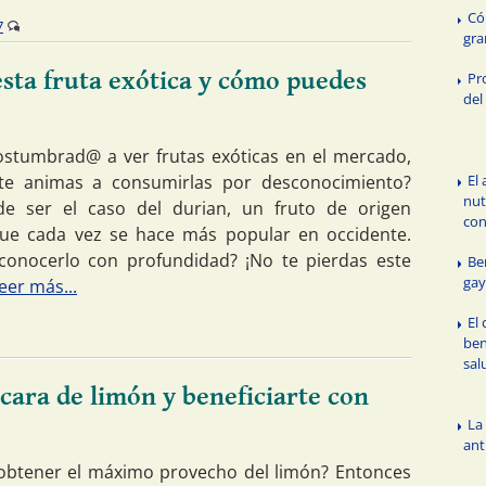
Có
7
gr
esta fruta exótica y cómo puedes
Pr
del
ostumbrad@ a ver frutas exóticas en el mercado,
te animas a consumirlas por desconocimiento?
El
nut
de ser el caso del durian, un fruto de origen
con
que cada vez se hace más popular en occidente.
conocerlo con profundidad? ¡No te pierdas este
Be
gay
eer más...
El
ben
sal
cara de limón y beneficiarte con
La
ant
obtener el máximo provecho del limón? Entonces