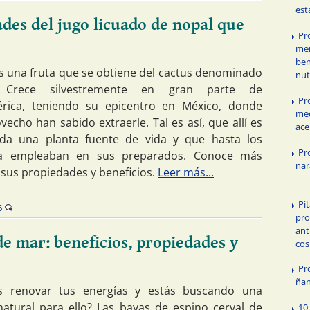
est
ades del jugo licuado de nopal que
Pr
mem
ben
es una fruta que se obtiene del cactus denominado
nut
. Crece silvestremente en gran parte de
Pr
érica, teniendo su epicentro en México, donde
med
echo han sabido extraerle. Tal es así, que allí es
ace
ada una planta fuente de vida y que hasta los
Pr
la empleaban en sus preparados. Conoce más
nar
 sus propiedades y beneficios.
Leer más...
Pi
6
pro
ant
de mar: beneficios, propiedades y
cos
Pr
ñan
as renovar tus energías y estás buscando una
natural para ello? Las bayas de espino cerval de
10