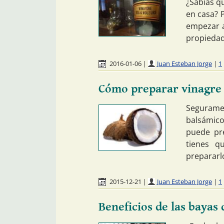
¿Sabías q
en casa? P
empezar a
propiedad
2016-01-06
|
Juan Esteban Jorge
|
1
Cómo preparar vinagre
Seguramen
balsámico
puede pre
tienes q
prepararl
2015-12-21
|
Juan Esteban Jorge
|
1
Beneficios de las bayas 