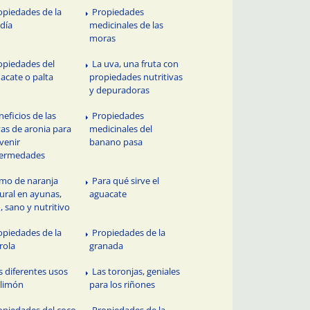
opiedades de la
Propiedades
día
medicinales de las
moras
opiedades del
La uva, una fruta con
acate o palta
propiedades nutritivas
y depuradoras
neficios de las
Propiedades
as de aronia para
medicinales del
venir
banano pasa
fermedades
mo de naranja
Para qué sirve el
ural en ayunas,
aguacate
o, sano y nutritivo
opiedades de la
Propiedades de la
rola
granada
s diferentes usos
Las toronjas, geniales
 limón
para los riñones
opiedades del coco
Propiedades de la