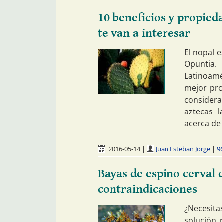
10 beneficios y propied
te van a interesar
El nopal 
Opuntia
Latinoam
mejor prov
consider
aztecas 
acerca de
2016-05-14
|
Juan Esteban Jorge
|
9
Bayas de espino cerval 
contraindicaciones
¿Necesit
solución 