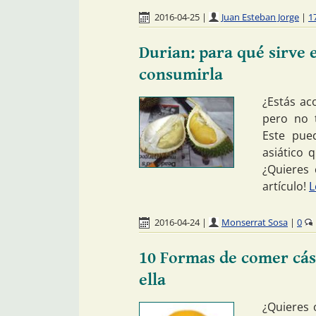
2016-04-25
|
Juan Esteban Jorge
|
1
Durian: para qué sirve 
consumirla
¿Estás ac
pero no 
Este pue
asiático 
¿Quieres 
artículo!
L
2016-04-24
|
Monserrat Sosa
|
0
10 Formas de comer cás
ella
¿Quieres 