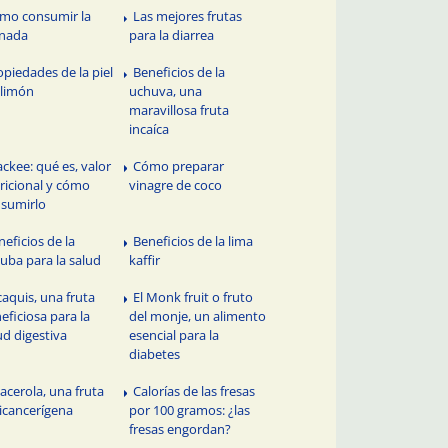
mo consumir la
Las mejores frutas
anada
para la diarrea
opiedades de la piel
Beneficios de la
 limón
uchuva, una
maravillosa fruta
incaíca
 ackee: qué es, valor
Cómo preparar
ricional y cómo
vinagre de coco
sumirlo
neficios de la
Beneficios de la lima
uba para la salud
kaffir
 caquis, una fruta
El Monk fruit o fruto
eficiosa para la
del monje, un alimento
ud digestiva
esencial para la
diabetes
 acerola, una fruta
Calorías de las fresas
icancerígena
por 100 gramos: ¿las
fresas engordan?