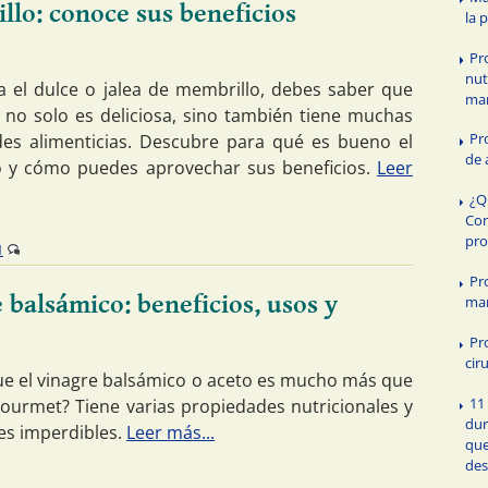
lo: conoce sus beneficios
la 
Pr
nut
ta el dulce o jalea de membrillo, debes saber que
ma
a no solo es deliciosa, sino también tiene muchas
Pr
es alimenticias. Descubre para qué es bueno el
de 
 y cómo puedes aprovechar sus beneficios.
Leer
¿Q
Con
pro
1
Pr
 balsámico: beneficios, usos y
ma
Pr
cir
ue el vinagre balsámico o aceto es mucho más que
11
gourmet? Tiene varias propiedades nutricionales y
dur
es imperdibles.
Leer más...
que
des