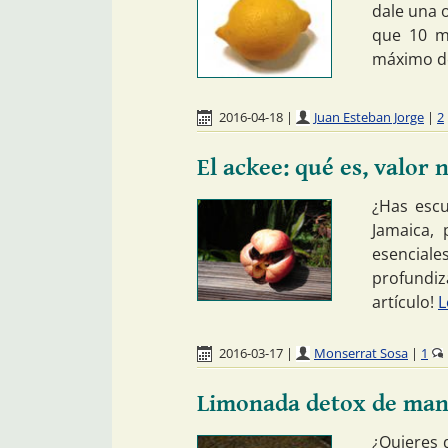
dale una 
que 10 ma
máximo de
2016-04-18
|
Juan Esteban Jorge
|
2
El ackee: qué es, valor
¿Has escu
Jamaica,
esenciale
profundiz
artículo!
L
2016-03-17
|
Monserrat Sosa
|
1
Limonada detox de ma
¿Quieres 