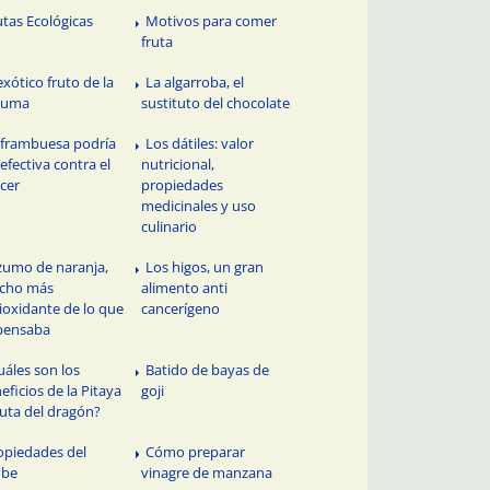
utas Ecológicas
Motivos para comer
fruta
exótico fruto de la
La algarroba, el
cuma
sustituto del chocolate
 frambuesa podría
Los dátiles: valor
 efectiva contra el
nutricional,
cer
propiedades
medicinales y uso
culinario
 zumo de naranja,
Los higos, un gran
cho más
alimento anti
ioxidante de lo que
cancerígeno
pensaba
uáles son los
Batido de bayas de
eficios de la Pitaya
goji
ruta del dragón?
opiedades del
Cómo preparar
ube
vinagre de manzana