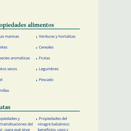
opiedades alimentos
gas marinas
Verduras y hortalizas
eites
Cereales
pecies aromáticas
Frutas
utos secos
Legumbres
el
Pescado
millas
utas
opiedades y
Propiedades del
traindicaciones del
vinagre balsámico:
i: ¿para qué sirve
beneficios, usos y