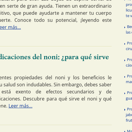
pro
n serte de gran ayuda. Tienen un extraordinario
lic
ritivo, que puede ayudarte a mantener tu cuerpo
te 
erte. Conoce todo su potencial, ¡leyendo este
eer más...
Be
las
Pr
cir
icaciones del noni: ¿para qué sirve
Pr
cás
Pr
entes propiedades del noni y los beneficios le
ma
tu salud son indudables. Sin embargo, debes saber
está exento de efectos secundarios y de
Pr
icaciones. Descubre para qué sirve el noni y qué
gu
ene.
Leer más...
Pr
jab
fru
Ma