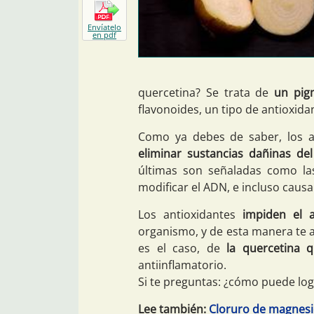
Envíatelo
en pdf
quercetina? Se trata de
un pig
flavonoides, un tipo de antioxida
Como ya debes de saber, los a
eliminar sustancias dañinas de
últimas son señaladas como la
modificar el ADN, e incluso causa
Los antioxidantes
impiden el a
organismo, y de esta manera te ay
es el caso, de
la quercetina 
antiinflamatorio.
Si te preguntas: ¿cómo puede logr
Lee también:
Cloruro de magnesi