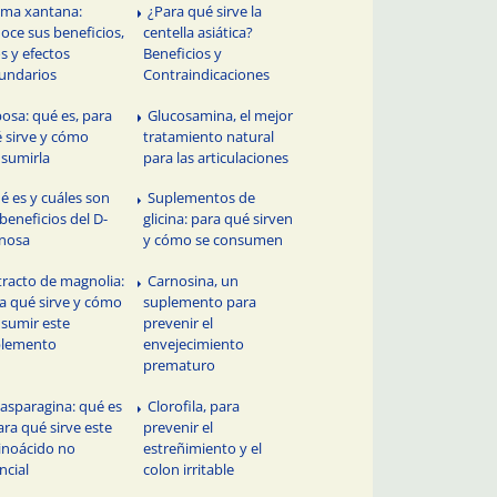
ma xantana:
¿Para qué sirve la
oce sus beneficios,
centella asiática?
s y efectos
Beneficios y
undarios
Contraindicaciones
bosa: qué es, para
Glucosamina, el mejor
 sirve y cómo
tratamiento natural
sumirla
para las articulaciones
é es y cuáles son
Suplementos de
 beneficios del D-
glicina: para qué sirven
nosa
y cómo se consumen
tracto de magnolia:
Carnosina, un
a qué sirve y cómo
suplemento para
sumir este
prevenir el
plemento
envejecimiento
prematuro
 asparagina: qué es
Clorofila, para
ara qué sirve este
prevenir el
noácido no
estreñimiento y el
ncial
colon irritable