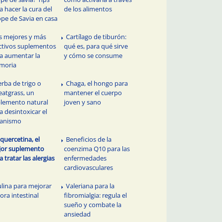
a hacer la cura del
de los alimentos
ope de Savia en casa
s mejores y más
Cartílago de tiburón:
ctivos suplementos
qué es, para qué sirve
a aumentar la
y cómo se consume
moria
erba de trigo o
Chaga, el hongo para
atgrass, un
mantener el cuerpo
lemento natural
joven y sano
a desintoxicar el
ganismo
 quercetina, el
Beneficios de la
or suplemento
coenzima Q10 para las
a tratar las alergias
enfermedades
cardiovasculares
ulina para mejorar
Valeriana para la
flora intestinal
fibromialgia: regula el
sueño y combate la
ansiedad