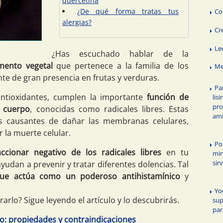
quercetina
¿De qué forma tratas tus
Co
alergias?
Cr
Le
¿Has escuchado hablar de la
mento vegetal
que pertenece a la familia de los
Me
nte de gran presencia en frutas y verduras.
Par
ntioxidantes, cumplen la importante
función de
lis
pro
l cuerpo
, conocidas como radicales libres. Estas
am
s causantes de dañar las membranas celulares,
r la muerte celular.
Po
ccionar negativo de los radicales libres
en tu
min
sir
udan a prevenir y tratar diferentes dolencias. Tal
que actúa como un poderoso antihistamínico
y
Yo
arlo? Sigue leyendo el artículo y lo descubrirás.
sup
par
o: propiedades y contraindicaciones