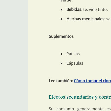
Bebidas
: té, vino tinto.
Hierbas medicinales
: s
Suplementos
Patillas
Cápsulas
Lee también:
Cómo tomar el cloru
Efectos secundarios y contr
Su consumo generalmente es