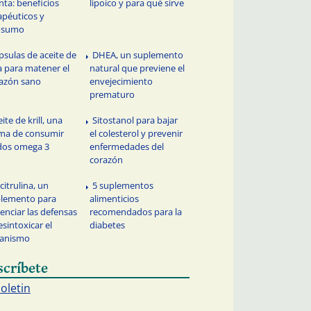
ta: beneficios
lipoico y para qué sirve
apéuticos y
nsumo
psulas de aceite de
DHEA, un suplemento
a para matener el
natural que previene el
azón sano
envejecimiento
prematuro
ite de krill, una
Sitostanol para bajar
ma de consumir
el colesterol y prevenir
dos omega 3
enfermedades del
corazón
citrulina, un
5 suplementos
lemento para
alimenticios
enciar las defensas
recomendados para la
esintoxicar el
diabetes
ganismo
scríbete
boletin