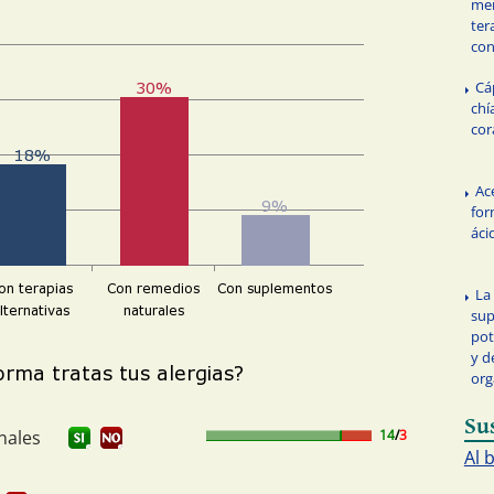
men
ter
co
Cá
chí
cor
Ace
for
áci
La 
sup
pot
y d
or
Su
nales
14
/
3
Al 