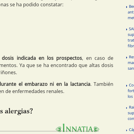
onas se ha podido constatar:
Be
ant
met
SA
sup
tra
fib
Re
a dosis indicada en los prospectos
, en caso de
man
mentos. Ya que se ha encontrado que altas dosis
san
riñones.
durante el embarazo ni en la lactancia
. También
Co
for
en de enfermedades renales.
los
Ra
s alergias?
su
con
Cá