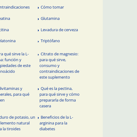
ntraindicaciones
Cómo tomar
eatina
Glutamina
citina
Levadura de cerveza
latonina
Triptófano
a qué sirve la L-
Citrato de magnesio:
ina: función y
para qué sirve,
piedades de este
consumo y
inoácido
contraindicaciones de
este suplemento
livitaminas y
Qué es la pectina,
erales, para qué
para qué sirve y cómo
ven
prepararla de forma
casera
duro de potasio, un
Beneficios de la L-
lemento natural
arginina para la
a la tiroides
diabetes