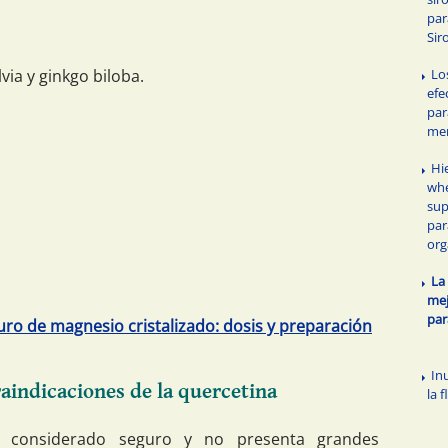
par
Sir
alvia y ginkgo biloba.
Lo
efe
par
me
Hi
whe
sup
par
or
La
mej
par
ro de magnesio cristalizado: dosis y preparación
In
aindicaciones de la quercetina
la 
 considerado seguro y no presenta grandes