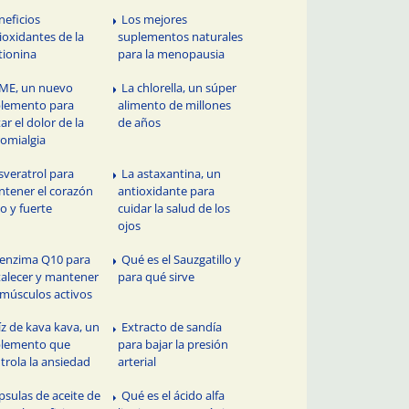
neficios
Los mejores
ioxidantes de la
suplementos naturales
ionina
para la menopausia
ME, un nuevo
La chlorella, un súper
lemento para
alimento de millones
tar el dolor de la
de años
romialgia
sveratrol para
La astaxantina, un
tener el corazón
antioxidante para
o y fuerte
cuidar la salud de los
ojos
enzima Q10 para
Qué es el Sauzgatillo y
talecer y mantener
para qué sirve
 músculos activos
íz de kava kava, un
Extracto de sandía
plemento que
para bajar la presión
trola la ansiedad
arterial
psulas de aceite de
Qué es el ácido alfa