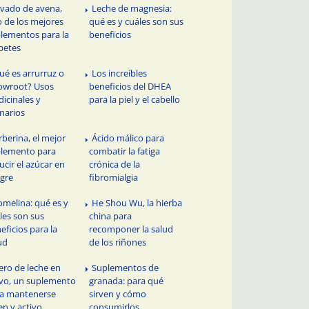
lvado de avena,
Leche de magnesia:
 de los mejores
qué es y cuáles son sus
lementos para la
beneficios
betes
ué es arrurruz o
Los increíbles
owroot? Usos
beneficios del DHEA
icinales y
para la piel y el cabello
inarios
rberina, el mejor
Ácido málico para
lemento para
combatir la fatiga
ucir el azúcar en
crónica de la
gre
fibromialgia
omelina: qué es y
He Shou Wu, la hierba
les son sus
china para
eficios para la
recomponer la salud
ud
de los riñones
ero de leche en
Suplementos de
vo, un suplemento
granada: para qué
a mantenerse
sirven y cómo
en y activo
consumirlos