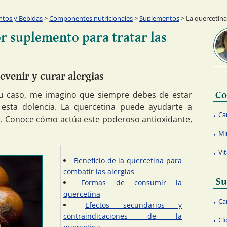
ntos y Bebidas
>
Componentes nutricionales
>
Suplementos
> La quercetina,
or suplemento para tratar las
evenir y curar alergias
 tu caso, me imagino que siempre debes de estar
Co
esta dolencia. La quercetina puede ayudarte a
Ca
es. Conoce cómo actúa este poderoso antioxidante,
Mi
Vi
Beneficio de la quercetina para
combatir las alergias
Su
Formas de consumir la
quercetina
Ca
Efectos secundarios y
contraindicaciones de la
Cl