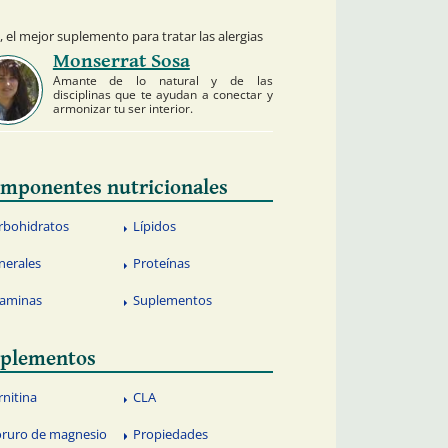
 el mejor suplemento para tratar las alergias
Monserrat Sosa
Amante de lo natural y de las
disciplinas que te ayudan a conectar y
armonizar tu ser interior.
mponentes nutricionales
rbohidratos
Lípidos
nerales
Proteínas
taminas
Suplementos
plementos
rnitina
CLA
oruro de magnesio
Propiedades