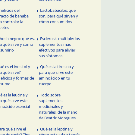
neficios del
Lactobabacilos: qué
racto de banaba
son, para qué sirven y
a controlar la
cómo consumirlos
betes
hosh negro: qué es,
Esclerosis múltiple: los
a qué sirve y cómo
suplementos más
sumirlo
efectivos para aliviar
sus síntomas
ué es el inositol y
Qué es la tirosina y
a qué sirve?
para qué sirve este
eficios y formas de
aminoácido en tu
nsumo
cuerpo
é es la leucina y
Todo sobre
a qué sirve este
suplementos
noácido esencial
medicinales y
naturales, de la mano
de Beatríz Moragues
ara qué sirve el
Qué es la leptina y
ope de savia? Tips
cómo activarla a través