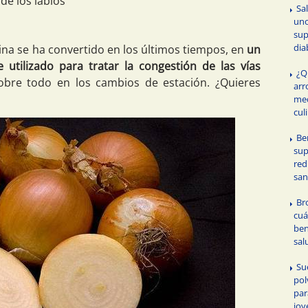
 de los labios
Sa
uno
sup
dia
tina se ha convertido en los últimos tiempos, en
un
utilizado para tratar la congestión de las vías
¿Q
sobre todo en los cambios de estación. ¿Quieres
arr
med
cul
Be
sup
red
san
Br
cuá
ben
sal
Su
pol
par
jov