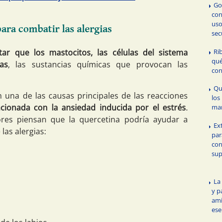
Go
con
uso
para combatir las alergias
sec
Ri
itar que los mastocitos, las células del sistema
qué
as
, las sustancias químicas que provocan las
con
Qu
una de las causas principales de las reacciones
los
cionada con la ansiedad inducida por el estrés
.
ma
ores piensan que la quercetina podría ayudar a
Ex
las alergias:
par
con
su
La
y p
ami
ese