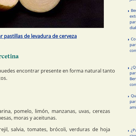
Be
ext
par
dia
r pastillas de levadura de cerveza
Co
par
con
rcetina
¿Q
 puedes encontrar presente en forma natural tanto
par
os.
Ben
co
Qu
par
ami
arina, pomelo, limón, manzanas, uvas, cerezas
esas, moras y aceitunas.
rejil, salvia, tomates, brócoli, verduras de hoja
¿P
sir