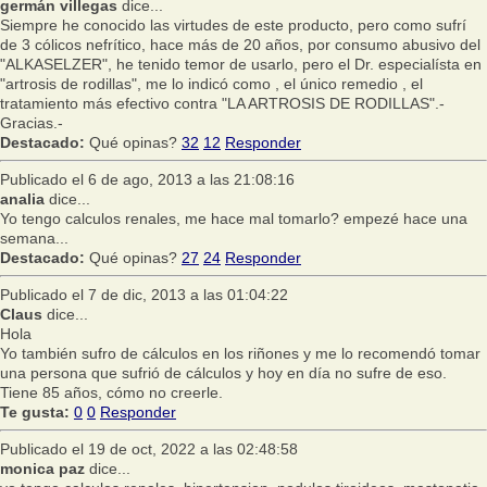
germán villegas
dice...
Siempre he conocido las virtudes de este producto, pero como sufrí
de 3 cólicos nefrítico, hace más de 20 años, por consumo abusivo del
"ALKASELZER", he tenido temor de usarlo, pero el Dr. especialísta en
"artrosis de rodillas", me lo indicó como , el único remedio , el
tratamiento más efectivo contra "LA ARTROSIS DE RODILLAS".-
Gracias.-
Destacado:
Qué opinas?
32
12
Responder
Publicado el 6 de ago, 2013 a las 21:08:16
analia
dice...
Yo tengo calculos renales, me hace mal tomarlo? empezé hace una
semana...
Destacado:
Qué opinas?
27
24
Responder
Publicado el 7 de dic, 2013 a las 01:04:22
Claus
dice...
Hola
Yo también sufro de cálculos en los riñones y me lo recomendó tomar
una persona que sufrió de cálculos y hoy en día no sufre de eso.
Tiene 85 años, cómo no creerle.
Te gusta:
0
0
Responder
Publicado el 19 de oct, 2022 a las 02:48:58
monica paz
dice...