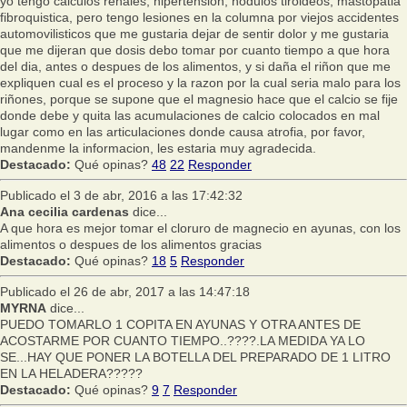
yo tengo calculos renales, hipertension, nodulos tiroideos, mastopatia
fibroquistica, pero tengo lesiones en la columna por viejos accidentes
automovilisticos que me gustaria dejar de sentir dolor y me gustaria
que me dijeran que dosis debo tomar por cuanto tiempo a que hora
del dia, antes o despues de los alimentos, y si daña el riñon que me
expliquen cual es el proceso y la razon por la cual seria malo para los
riñones, porque se supone que el magnesio hace que el calcio se fije
donde debe y quita las acumulaciones de calcio colocados en mal
lugar como en las articulaciones donde causa atrofia, por favor,
mandenme la informacion, les estaria muy agradecida.
Destacado:
Qué opinas?
48
22
Responder
Publicado el 3 de abr, 2016 a las 17:42:32
Ana cecilia cardenas
dice...
A que hora es mejor tomar el cloruro de magnecio en ayunas, con los
alimentos o despues de los alimentos gracias
Destacado:
Qué opinas?
18
5
Responder
Publicado el 26 de abr, 2017 a las 14:47:18
MYRNA
dice...
PUEDO TOMARLO 1 COPITA EN AYUNAS Y OTRA ANTES DE
ACOSTARME POR CUANTO TIEMPO..????.LA MEDIDA YA LO
SE...HAY QUE PONER LA BOTELLA DEL PREPARADO DE 1 LITRO
EN LA HELADERA?????
Destacado:
Qué opinas?
9
7
Responder