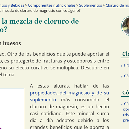
ntos y Bebidas
>
Componentes nutricionales
>
Suplementos
>
Cloruro de m
a mezcla de cloruro de magnesio con colágeno?
 la mezcla de cloruro de
o?
us huesos
eo. Otro de los beneficios que te puede aportar el
Cl
 es protegerte de fracturas y osteoporosis entre
Pr
eno su efecto curativo se multiplica. Descubre en
el tema.
Có
A estas alturas, hablar de las
Có
propiedades del magnesio y de su
suplemento
más consumido: el
Có
cloruro de magnesio, es un hecho
clo
casi cotidiano. Este mineral suma
cri
día a día adeptos debido a los
pre
grandes beneficios que le aporta a