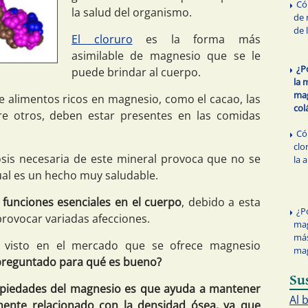
Có
la salud del organismo.
de 
de 
El cloruro
es la forma más
asimilable de magnesio que se le
¿P
puede brindar al cuerpo.
la 
mag
 alimentos ricos en magnesio, como el cacao, las
col
tre otros, deben estar presentes en las comidas
Có
clo
osis necesaria de este mineral provoca que no se
la 
cual es un hecho muy saludable.
funciones esenciales en el cuerpo
, debido a esta
¿P
rovocar variadas afecciones.
mag
más
a visto en el mercado que se ofrece magnesio
ma
preguntado para qué es bueno?
Su
opiedades del magnesio es que ayuda a mantener
Al 
mente relacionado con la densidad ósea, ya que