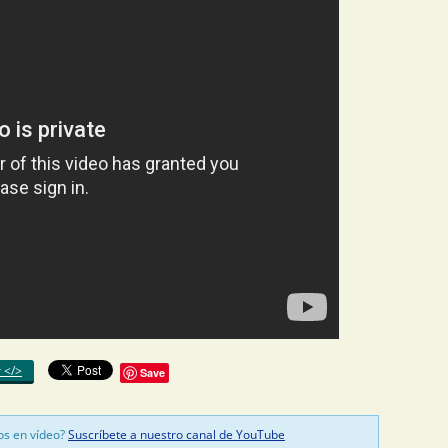
r </>
Save
os en vídeo?
Suscríbete a nuestro canal de YouTube