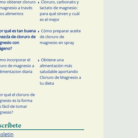
mo obtener cloruro
Cloruro, carbonato y
magnesio a través
lactato de magnesio:
los alimentos
para qué sirven y cuál
es el mejor
or qué es tan buena
Cómo preparar aceite
mezcla de cloruro de
de cloruro de
nesio con
magnesio en spray
ágeno?
mo incorporar el
Obtiene una
ruro de magnesio a
alimentación más
alimentacion diaria
saludable aportando
Cloruro de Magnesio a
tu dieta
or qué el cloruro de
nesio es la forma
 fácil de tomar
gnesio?
scríbete
boletin