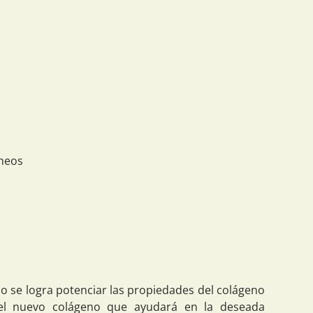
íneos
o se logra potenciar las propiedades del colágeno
del nuevo colágeno que ayudará en la deseada