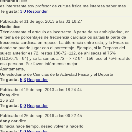
fernando
dice...
es interesante soy profesor de cultura física me interesa saber mas
Te gusta:
3
0
Responder
Publicado el 31 de ago, 2013 a las 01:18:27
Nadie
dice...
Técnicamente el artículo es incorrecto. A parte de su ambigüedad, en
el tema de porcentajes de frecuencia cardiaca os saltais la parte de
frecuencia cardiaca en reposo. La diferencia entre esta, y la Fmax es
donde se puede jugar con el porcentaje. Ejemplo, si la Freposo del
sujeto anterior es 72, restas 180-72=112, de ahi sacas el 75%
(112x0,75= 84) y se la sumas a 72 --> 72 84= 156. ese el 75% real de
esa persona. Por favor, infórmense mejor.
Atentamente,
Un estudiante de Ciencias de la Actividad Física y el Deporte
Te gusta:
5
3
Responder
Publicado el 19 de sep, 2013 a las 18:24:44
Rosy
dice...
15 a 20
Te gusta:
0
0
Responder
Publicado el 26 de sep, 2016 a las 06:22:45
dany car
dice...
lo hacia hace tiempo, deseo volver a hacerlo
Te gusta:
0
0
Responder