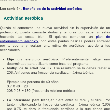
Lee también:
Beneficios de la actividad aeróbica
Actividad aeróbica
Quizás el comenzar una nueva actividad sin la supervisión de un
profesional, pueda causarte dudas y temores por saber si estás
haciendo las cosas bien. Si quieres comenzar un
plan d
entrenamiento aeróbico
, con estas pautas básicas podrás entrena
por tu cuenta y realizar una rutina de aeróbicos, acorde a tus
necesidades.
Elije un ejercicio aeróbico
. Preferentemente, elige uno
determinado para utilizarlo como base del programa.
Multiplica tu edad por 0.7
. Ese resultado se lo debes restar 
208. Ahí tienes una frecuencia cardíaca máxima teórica.
Ejemplo una persona de 40 años.
0.7 X 40 = 28
208 ? 28 = 180 (frecuencia máxima teórica)
La intensidad para trabajar
. Será entre el 75% y el 90%. Po
tanto multiplicando la frecuencia cardíaca máxima teórica (180)
por 0.75, te dará la frecuencia cardíaca a la que tienes que