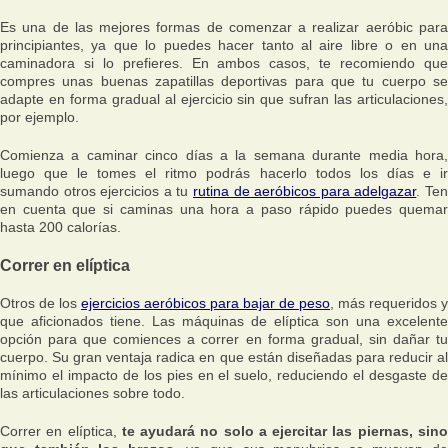
Es una de las mejores formas de comenzar a realizar aeróbic para
principiantes, ya que lo puedes hacer tanto al aire libre o en una
caminadora si lo prefieres. En ambos casos, te recomiendo que
compres unas buenas zapatillas deportivas para que tu cuerpo se
adapte en forma gradual al ejercicio sin que sufran las articulaciones,
por ejemplo.
Comienza a caminar cinco días a la semana durante media hora,
luego que le tomes el ritmo podrás hacerlo todos los días e ir
sumando otros ejercicios a tu
rutina de aeróbicos para adelgazar
. Te
en cuenta que si caminas una hora a paso rápido puedes quemar
hasta 200 calorías.
Correr en elíptica
Otros de los
ejercicios aeróbicos para bajar de peso
, más requeridos y
que aficionados tiene. Las máquinas de elíptica son una excelente
opción para que comiences a correr en forma gradual, sin dañar tu
cuerpo. Su gran ventaja radica en que están diseñadas para reducir al
mínimo el impacto de los pies en el suelo, reduciendo el desgaste de
las articulaciones sobre todo.
Correr en elíptica,
te ayudará no solo a ejercitar las piernas, sin