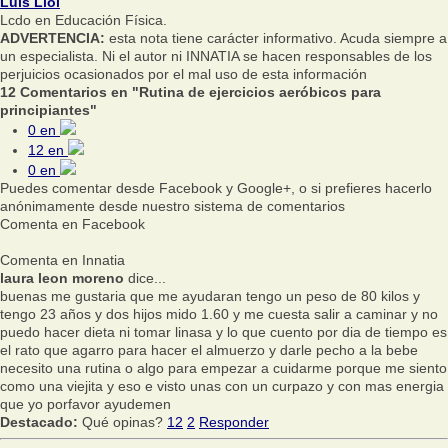
Luis Lioi
Lcdo en Educación Física.
ADVERTENCIA:
esta nota tiene carácter informativo. Acuda siempre a
un especialista. Ni el autor ni INNATIA se hacen responsables de los
perjuicios ocasionados por el mal uso de esta información
12 Comentarios en "Rutina de ejercicios aeróbicos para
principiantes"
0
en
12
en
0
en
Puedes comentar desde Facebook y Google+, o si prefieres hacerlo
anónimamente desde nuestro sistema de comentarios
Comenta en Facebook
Comenta en Innatia
laura leon moreno
dice...
buenas me gustaria que me ayudaran tengo un peso de 80 kilos y
tengo 23 años y dos hijos mido 1.60 y me cuesta salir a caminar y no
puedo hacer dieta ni tomar linasa y lo que cuento por dia de tiempo es
el rato que agarro para hacer el almuerzo y darle pecho a la bebe
necesito una rutina o algo para empezar a cuidarme porque me siento
como una viejita y eso e visto unas con un curpazo y con mas energia
que yo porfavor ayudemen
Destacado:
Qué opinas?
12
2
Responder