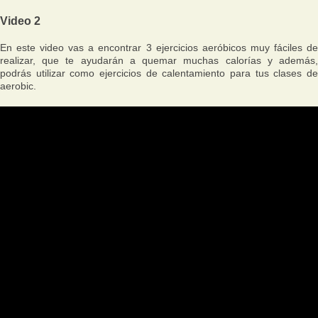
Video 2
En este video vas a encontrar 3 ejercicios aeróbicos muy fáciles de
realizar, que te ayudarán a quemar muchas calorías y además,
podrás utilizar como ejercicios de calentamiento para tus clases de
aerobic.