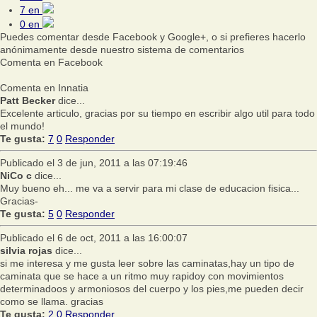
7
en
0
en
Puedes comentar desde Facebook y Google+, o si prefieres hacerlo
anónimamente desde nuestro sistema de comentarios
Comenta en Facebook
Comenta en Innatia
Patt Becker
dice...
Excelente articulo, gracias por su tiempo en escribir algo util para todo
el mundo!
Te gusta:
7
0
Responder
Publicado el 3 de jun, 2011 a las 07:19:46
NiCo c
dice...
Muy bueno eh... me va a servir para mi clase de educacion fisica...
Gracias-
Te gusta:
5
0
Responder
Publicado el 6 de oct, 2011 a las 16:00:07
silvia rojas
dice...
si me interesa y me gusta leer sobre las caminatas,hay un tipo de
caminata que se hace a un ritmo muy rapidoy con movimientos
determinadoos y armoniosos del cuerpo y los pies,me pueden decir
como se llama. gracias
Te gusta:
2
0
Responder