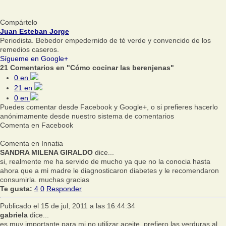
Compártelo
Juan Esteban Jorge
Periodista. Bebedor empedernido de té verde y convencido de los
remedios caseros.
Sígueme en Google+
21 Comentarios en "Cómo cocinar las berenjenas"
0
en
21
en
0
en
Puedes comentar desde Facebook y Google+, o si prefieres hacerlo
anónimamente desde nuestro sistema de comentarios
Comenta en Facebook
Comenta en Innatia
SANDRA MILENA GIRALDO
dice...
si, realmente me ha servido de mucho ya que no la conocia hasta
ahora que a mi madre le diagnosticaron diabetes y le recomendaron
consumirla. muchas gracias
Te gusta:
4
0
Responder
Publicado el 15 de jul, 2011 a las 16:44:34
gabriela
dice...
es muy importante para mi no utilizar aceite, prefiero las verduras al