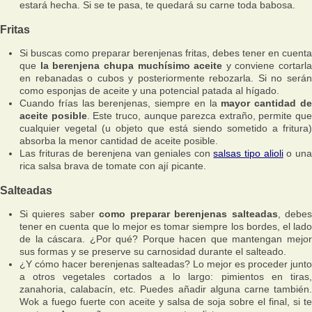
estará hecha. Si se te pasa, te quedará su carne toda babosa.
Fritas
Si buscas como preparar berenjenas fritas, debes tener en cuenta
que
la berenjena chupa muchísimo aceite
y conviene cortarla
en rebanadas o cubos y posteriormente rebozarla. Si no serán
como esponjas de aceite y una potencial patada al hígado.
Cuando frías las berenjenas, siempre en la
mayor cantidad d
aceite posible
. Este truco, aunque parezca extraño, permite que
cualquier vegetal (u objeto que está siendo sometido a fritura)
absorba la menor cantidad de aceite posible.
Las frituras de berenjena van geniales con
salsas tipo alioli
o un
rica salsa brava de tomate con ají picante.
Salteadas
Si quieres saber
como preparar berenjenas salteadas
, debe
tener en cuenta que lo mejor es tomar siempre los bordes, el lado
de la cáscara. ¿Por qué? Porque hacen que mantengan mejor
sus formas y se preserve su carnosidad durante el salteado.
¿Y cómo hacer berenjenas salteadas? Lo mejor es proceder junto
a otros vegetales cortados a lo largo: pimientos en tiras,
zanahoria, calabacín, etc. Puedes añadir alguna carne también.
Wok a fuego fuerte con aceite y salsa de soja sobre el final, si te