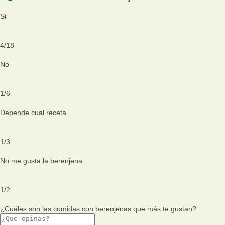
Si
4
/
18
No
1
/
6
Depende cual receta
1
/
3
No me gusta la berenjena
1
/
2
¿Cuáles son las comidas con berenjenas que más te gustan?