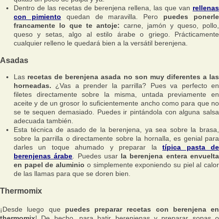
Dentro de las recetas de berenjena rellena, las que van
rellenas
con pimiento
quedan de maravilla. Pero
puedes ponerl
francamente lo que te antoje:
carne, jamón y queso, pollo,
queso y setas, algo al estilo árabe o griego. Prácticamente
cualquier relleno le quedará bien a la versátil berenjena.
Asadas
Las
recetas de berenjena asada no son muy diferentes a la
horneadas.
¿Vas a prender la parrilla? Pues va perfecto en
filetes directamente sobre la misma, untada previamente en
aceite y de un grosor lo suficientemente ancho como para que no
se te sequen demasiado. Puedes ir pintándola con alguna salsa
adecuada también.
Esta técnica de asado de la berenjena, ya sea sobre la brasa,
sobre la parrilla o directamente sobre la hornalla, es genial para
darles un toque ahumado y preparar la
típica pasta d
berenjenas árabe
. Puedes usar
la berenjena entera envuelt
en papel de aluminio
o simplemente exponiendo su piel al calo
de las llamas para que se doren bien.
Thermomix
¡Desde luego que
puedes preparar recetas con berenjena en
thermomix
! De hecho, para batir berenjenas y preparar sopas o