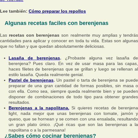
Lee también:
Cómo preparar los repollos
Algunas recetas faciles con berenjenas
Las
recetas con berenjenas
son realmente muy amplias y tendrá
cantidades para aplicar y conocer en toda tu vida. Estas son algunas
que no fallan y que quedan absolutamente deliciosas.
Lasaña de berenjenas
.
¿Probaste alguna vez lasaña de
berenjena? Pues claro. En vez de usar masa para las capas,
haces filetes de berenjenas que se grillan y luego se rellenan al
estilo lasaña. Queda realmente genial.
Pastel de berenjenas
.
Un pastel o tarta de berenjena se pued
preparar de una gran cantidad de formas posibles, sin masa o
con ella. Como sea, siempre queda realmente bien y se pueden
disponer de combinaciones de todo tipo para obtener grandes
resultados.
Berenjenas a la napolitana.
Si quieres recetas de berenjena
light, nada mejor que unas berenjenas con tomate, jamón y
queso, que se hornean y se comen con una ensalada, resultando
un gran plato único. ¡Qué ricas que son las berenjenas a la
napolitana o a la parmesana!
¿Sabes cómo cocinar berenjenas?