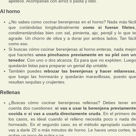
apetece. Acompañas con arroz o pasta y listo.
Al horno
¿No sabes como cocinar berenjenas en el horno? Nada más fácil
que cortándolas longitudinalmente
como si fueran filetes
,
condimentándolas bien con sal, pimienta, ajo, perejil y lo que te
agrade. Un chorro de oliva y a dorar por ambos lados. Tan fácil
como eso.
Si buscas cómo cocinar berenjenas al horno enteras, nada mejor
que hacerles
unos pinchazos previamente en su píel con u
tenedor
. Con uno o dos alcanza. Es para que no exploten. Luego
quedarán listas para preparar un genial dip untable.
También puedes
rebozar las berenjenas y hacer milanesas
que luego las hornearás y quedarán maravillosas, puesto que
resultan sequitas y crujientes.
Rellenas
¿Buscas cómo cocinar berenjenas rellenas? Debes tener en
cuenta dos cuestiones:
si vas a usar la berenjena previament
cocida o si vas a usarla directamente cruda
. En el primero d
los casos, es ideal cuando el relleno necesita poco o nada de
horneado. En el segundo caso, es el método apropiado cuando
vas a darle 20 o más minutos de horno. Le haces unos cortes, le
quitas un poco de pulpa y ya.