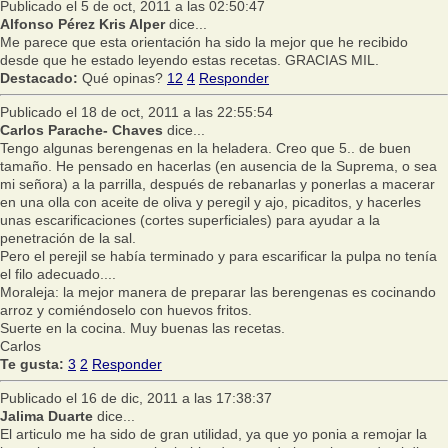
Publicado el 5 de oct, 2011 a las 02:50:47
Alfonso Pérez Kris Alper
dice...
Me parece que esta orientación ha sido la mejor que he recibido
desde que he estado leyendo estas recetas. GRACIAS MIL.
Destacado:
Qué opinas?
12
4
Responder
Publicado el 18 de oct, 2011 a las 22:55:54
Carlos Parache- Chaves
dice...
Tengo algunas berengenas en la heladera. Creo que 5.. de buen
tamaño. He pensado en hacerlas (en ausencia de la Suprema, o sea
mi señora) a la parrilla, después de rebanarlas y ponerlas a macerar
en una olla con aceite de oliva y peregil y ajo, picaditos, y hacerles
unas escarificaciones (cortes superficiales) para ayudar a la
penetración de la sal.
Pero el perejil se había terminado y para escarificar la pulpa no tenía
el filo adecuado....
Moraleja: la mejor manera de preparar las berengenas es cocinando
arroz y comiéndoselo con huevos fritos.
Suerte en la cocina. Muy buenas las recetas.
Carlos
Te gusta:
3
2
Responder
Publicado el 16 de dic, 2011 a las 17:38:37
Jalima Duarte
dice...
El articulo me ha sido de gran utilidad, ya que yo ponia a remojar la