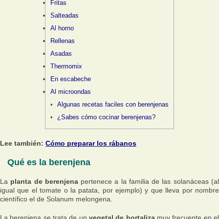
Fritas
Salteadas
Al horno
Rellenas
Asadas
Thermomix
En escabeche
Al microondas
Algunas recetas faciles con berenjenas
¿Sabes cómo cocinar berenjenas?
Lee también:
Cómo preparar los rábanos
Qué es la berenjena
La
planta de berenjena
pertenece a la familia de las solanáceas (a
igual que el tomate o la patata, por ejemplo) y que lleva por nombre
científico el de
Solanum melongena
.
La berenjena se trata de un
vegetal de hortaliza
muy frecuente en e