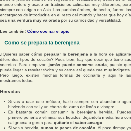
mundo entero y usado en tradiciones culinarias muy diferentes, pero
siempre con origen en Asia. Los pueblos árabes, de hecho, fueron los
encargados de introducirla en el resto del mundo y hacer que hoy día
sea
una verdura muy valorada
por su carnosidad y versatilidad.
Lee también:
Cómo cocinar el apio
Como se prepara la berenjena
¿Quieres saber
cómo preparar la berenjena
a la hora de aplicarl
diferentes tipos de cocción? Pues bien, hay que decir que tiene sus
secretos. Para empezar:
jamás puede comerse cruda
, puesto que
puede llegar a resultar tóxica y su carne así queda cae muy indigesta.
Pero luego, existen muchas formas de cocinarla y aquí te las
mostramos todas.
Hervidas
Si vas a usar este método, hazlo siempre con abundante agua
hirviendo con sal y un chorro de zumo de limón o vinagre.
Es bastante común consumir la berenjena hervida. Puedes
primero ponerla a eliminar sus líquidos, dejándola media hora con
sal gruesa o gorda para
quitarle el sabor amargo
.
Si vas a hervirla,
nunca te pases de cocción.
Al poco tiempo ya