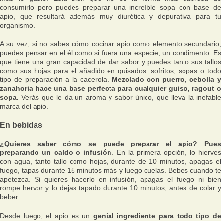
consumirlo pero puedes preparar una increíble sopa con base de
apio, que resultará además muy diurética y depurativa para tu
organismo.
A su vez, si no sabes cómo cocinar apio como elemento secundario,
puedes pensar en el él como si fuera una especie, un condimento. Es
que tiene una gran capacidad de dar sabor y puedes tanto sus tallos
como sus hojas para el añadido en guisados, sofritos, sopas o todo
tipo de preparación a la cacerola.
Mezclado con puerro, cebolla 
zanahoria hace una base perfecta para cualquier guiso, ragout o
sopa.
Verás que le da un aroma y sabor único, que lleva la inefable
marca del apio.
En bebidas
¿Quieres saber cómo se puede preparar el apio? Pues
preparando un caldo o infusión
. En la primera opción, lo hierve
con agua, tanto tallo como hojas, durante de 10 minutos, apagas el
fuego, tapas durante 15 minutos más y luego cuelas. Bebes cuando te
apetezca. Si quieres hacerlo en infusión, apagas el fuego ni bien
rompe hervor y lo dejas tapado durante 10 minutos, antes de colar y
beber.
Desde luego, el apio es un
genial ingrediente para todo tipo d