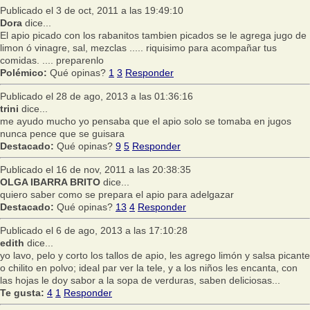
Publicado el 3 de oct, 2011 a las 19:49:10
Dora
dice...
El apio picado con los rabanitos tambien picados se le agrega jugo de
limon ó vinagre, sal, mezclas ..... riquisimo para acompañar tus
comidas. .... preparenlo
Polémico:
Qué opinas?
1
3
Responder
Publicado el 28 de ago, 2013 a las 01:36:16
trini
dice...
me ayudo mucho yo pensaba que el apio solo se tomaba en jugos
nunca pence que se guisara
Destacado:
Qué opinas?
9
5
Responder
Publicado el 16 de nov, 2011 a las 20:38:35
OLGA IBARRA BRITO
dice...
quiero saber como se prepara el apio para adelgazar
Destacado:
Qué opinas?
13
4
Responder
Publicado el 6 de ago, 2013 a las 17:10:28
edith
dice...
yo lavo, pelo y corto los tallos de apio, les agrego limón y salsa picante
o chilito en polvo; ideal par ver la tele, y a los niños les encanta, con
las hojas le doy sabor a la sopa de verduras, saben deliciosas...
Te gusta:
4
1
Responder