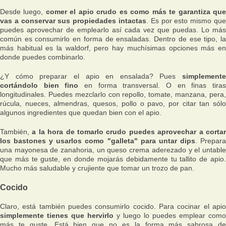
Desde luego,
comer el apio crudo es como más te garantiza qu
vas a conservar sus propiedades intactas
. Es por esto mismo que
puedes aprovechar de emplearlo así cada vez que puedas. Lo más
común es consumirlo en forma de ensaladas. Dentro de ese tipo, la
más habitual es la waldorf, pero hay muchísimas opciones más en
donde puedes combinarlo.
¿Y cómo preparar el apio en ensalada? Pues
simplemente
cortándolo bien fino
en forma transversal. O en finas tira
longitudinales. Puedes mezclarlo con repollo, tomate, manzana, pera,
rúcula, nueces, almendras, quesos, pollo o pavo, por citar tan sólo
algunos ingredientes que quedan bien con el apio.
También,
a la hora de tomarlo crudo puedes aprovechar a corta
los bastones y usarlos como "galleta" para untar dips
. Prepar
una mayonesa de zanahoria, un queso crema aderezado y el untable
que más te guste, en donde mojarás debidamente tu tallito de apio.
Mucho más saludable y crujiente que tomar un trozo de pan.
Cocido
Claro, está también puedes consumirlo cocido. Para cocinar el apio
simplemente tienes que hervirlo
y luego lo puedes emplear como
más te guste. Está bien que no es la forma más sabrosa de