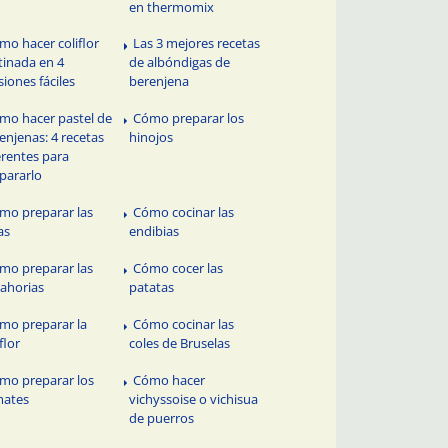
en thermomix
mo hacer coliflor
Las 3 mejores recetas
tinada en 4
de albóndigas de
siones fáciles
berenjena
mo hacer pastel de
Cómo preparar los
enjenas: 4 recetas
hinojos
erentes para
pararlo
mo preparar las
Cómo cocinar las
as
endibias
mo preparar las
Cómo cocer las
ahorias
patatas
mo preparar la
Cómo cocinar las
flor
coles de Bruselas
mo preparar los
Cómo hacer
mates
vichyssoise o vichisua
de puerros