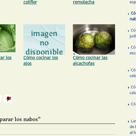
coliflor
remolacha
esp
Có
na
Có
jud
Có
esc
ar los
Cómo cocinar los
Cómo cocinar las
ajos
alcachofas
Có
ceb
Có
cal
Có
arar los nabos"
La
de 
al 