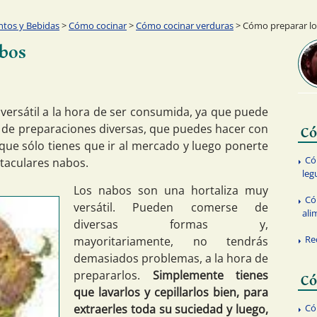
ntos y Bebidas
>
Cómo cocinar
>
Cómo cocinar verduras
> Cómo preparar l
bos
versátil a la hora de ser consumida, ya que puede
de preparaciones diversas, que puedes hacer con
Có
 que sólo tienes que ir al mercado y luego ponerte
Có
taculares nabos.
le
Los nabos son una hortaliza muy
Có
versátil. Pueden comerse de
ali
diversas formas y,
Re
mayoritariamente, no tendrás
demasiados problemas, a la hora de
prepararlos.
Simplemente tienes
Có
que lavarlos y cepillarlos bien, para
extraerles toda su suciedad y luego,
Có