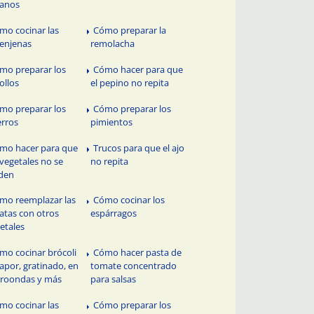
banos
mo cocinar las
Cómo preparar la
enjenas
remolacha
mo preparar los
Cómo hacer para que
ollos
el pepino no repita
mo preparar los
Cómo preparar los
rros
pimientos
mo hacer para que
Trucos para que el ajo
 vegetales no se
no repita
den
mo reemplazar las
Cómo cocinar los
atas con otros
espárragos
etales
mo cocinar brócoli
Cómo hacer pasta de
vapor, gratinado, en
tomate concentrado
roondas y más
para salsas
mo cocinar las
Cómo preparar los