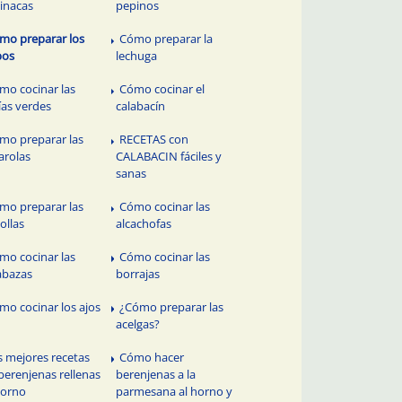
inacas
pepinos
mo preparar los
Cómo preparar la
bos
lechuga
mo cocinar las
Cómo cocinar el
ías verdes
calabacín
mo preparar las
RECETAS con
arolas
CALABACIN fáciles y
sanas
mo preparar las
Cómo cocinar las
ollas
alcachofas
mo cocinar las
Cómo cocinar las
abazas
borrajas
mo cocinar los ajos
¿Cómo preparar las
acelgas?
s mejores recetas
Cómo hacer
berenjenas rellenas
berenjenas a la
horno
parmesana al horno y