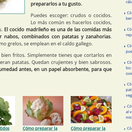
rá
prepararlos a tu gusto.
Có
Puedes escoger: crudos o cocidos.
ber
Lo más común es hacerlos cocidos,
s.
El cocido madrileño es una de las comidas más
Có
rep
er nabos, combinados con patatas y zanahorias
.
o grelos, se emplean en el caldo gallego.
Có
pue
ien fritos. Simplemente tienes que cortarlos en
eran patatas. Quedan crujientes y bien sabrosos.
Có
los
humedad antes, en un papel absorbente, para que
oxi
Có
pat
veg
Có
al 
mic
tidos
Cómo preparar la
Cómo preparar la
Có