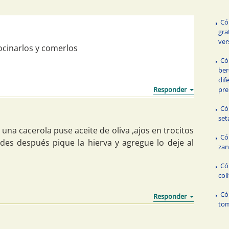
Có
gra
ver
ocinarlos y comerlos
Có
ber
dif
pre
Có
set
 una cacerola puse aceite de oliva ,ajos en trocitos
Có
rdes después pique la hierva y agregue lo deje al
zan
Có
coli
Có
to