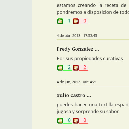
estamos creando la receta de 
pondremos a disposicion de todos 
1
0
4 de abr, 2013 - 17:53:45
Fredy Gonzalez ...
Por sus propiedades curativas
2
2
4 de jun, 2012 - 06:14:21
xulio castro ...
puedes hacer una tortilla españ
jugosa y sorprende su sabor
0
0