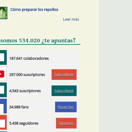
Cómo preparar los repollos
 somos 534.020 ¿te apuntas?
187.641 colaboradores
Subscríbete
297.000 suscriptores
Subscríbete
4.543 suscriptores
Hazte fan
34.988 fans
Síguenos
5.438 seguidores