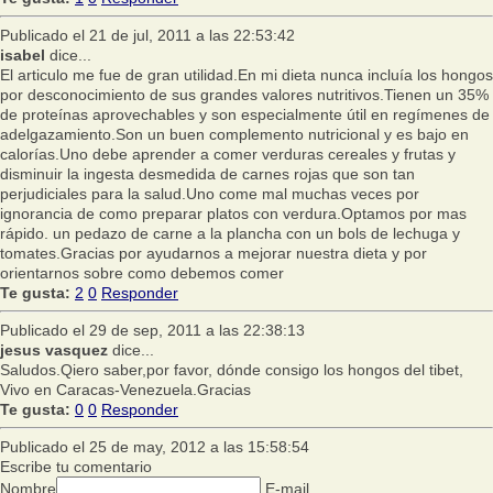
Publicado el 21 de jul, 2011 a las 22:53:42
isabel
dice...
El articulo me fue de gran utilidad.En mi dieta nunca incluía los hongos
por desconocimiento de sus grandes valores nutritivos.Tienen un 35%
de proteínas aprovechables y son especialmente útil en regímenes de
adelgazamiento.Son un buen complemento nutricional y es bajo en
calorías.Uno debe aprender a comer verduras cereales y frutas y
disminuir la ingesta desmedida de carnes rojas que son tan
perjudiciales para la salud.Uno come mal muchas veces por
ignorancia de como preparar platos con verdura.Optamos por mas
rápido. un pedazo de carne a la plancha con un bols de lechuga y
tomates.Gracias por ayudarnos a mejorar nuestra dieta y por
orientarnos sobre como debemos comer
Te gusta:
2
0
Responder
Publicado el 29 de sep, 2011 a las 22:38:13
jesus vasquez
dice...
Saludos.Qiero saber,por favor, dónde consigo los hongos del tibet,
Vivo en Caracas-Venezuela.Gracias
Te gusta:
0
0
Responder
Publicado el 25 de may, 2012 a las 15:58:54
Escribe tu comentario
Nombre
E-mail