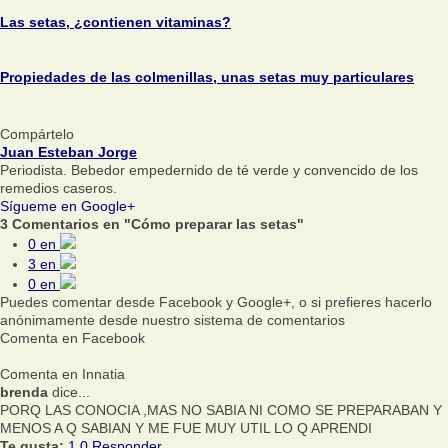
Las setas, ¿contienen vitaminas?
Propiedades de las colmenillas, unas setas muy particulares
Compártelo
Juan Esteban Jorge
Periodista. Bebedor empedernido de té verde y convencido de los
remedios caseros.
Sígueme en Google+
3 Comentarios en "Cómo preparar las setas"
0
en
3
en
0
en
Puedes comentar desde Facebook y Google+, o si prefieres hacerlo
anónimamente desde nuestro sistema de comentarios
Comenta en Facebook
Comenta en Innatia
brenda
dice...
PORQ LAS CONOCIA ,MAS NO SABIA NI COMO SE PREPARABAN Y
MENOS A Q SABIAN Y ME FUE MUY UTIL LO Q APRENDI
Te gusta:
1
0
Responder