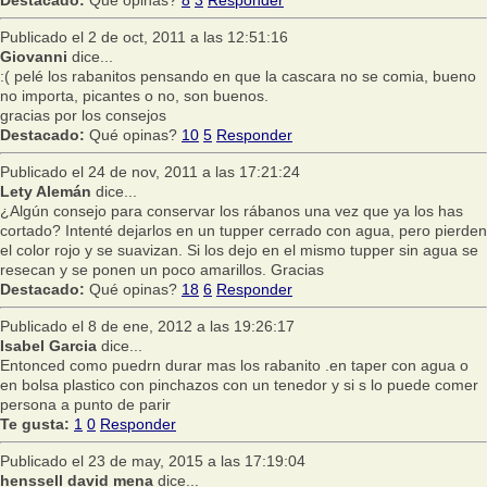
Publicado el 2 de oct, 2011 a las 12:51:16
Giovanni
dice...
:( pelé los rabanitos pensando en que la cascara no se comia, bueno
no importa, picantes o no, son buenos.
gracias por los consejos
Destacado:
Qué opinas?
10
5
Responder
Publicado el 24 de nov, 2011 a las 17:21:24
Lety Alemán
dice...
¿Algún consejo para conservar los rábanos una vez que ya los has
cortado? Intenté dejarlos en un tupper cerrado con agua, pero pierden
el color rojo y se suavizan. Si los dejo en el mismo tupper sin agua se
resecan y se ponen un poco amarillos. Gracias
Destacado:
Qué opinas?
18
6
Responder
Publicado el 8 de ene, 2012 a las 19:26:17
Isabel Garcia
dice...
Entonced como puedrn durar mas los rabanito .en taper con agua o
en bolsa plastico con pinchazos con un tenedor y si s lo puede comer
persona a punto de parir
Te gusta:
1
0
Responder
Publicado el 23 de may, 2015 a las 17:19:04
henssell david mena
dice...