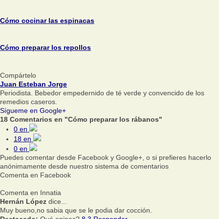
Cómo cocinar las espinacas
Cómo preparar los repollos
Compártelo
Juan Esteban Jorge
Periodista. Bebedor empedernido de té verde y convencido de los
remedios caseros.
Sígueme en Google+
18 Comentarios en "Cómo preparar los rábanos"
0
en
18
en
0
en
Puedes comentar desde Facebook y Google+, o si prefieres hacerlo
anónimamente desde nuestro sistema de comentarios
Comenta en Facebook
Comenta en Innatia
Hernán López
dice...
Muy bueno,no sabia que se le podia dar cocción.
Destacado:
Qué opinas?
8
3
Responder