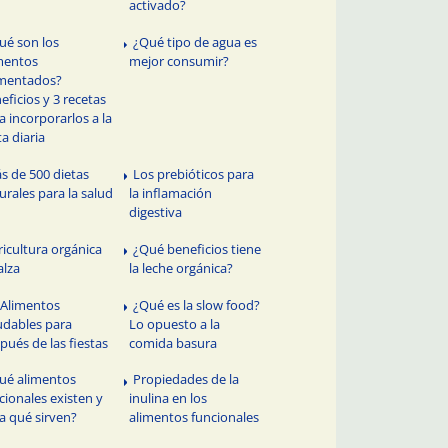
activado?
ué son los
¿Qué tipo de agua es
mentos
mejor consumir?
mentados?
eficios y 3 recetas
a incorporarlos a la
ta diaria
s de 500 dietas
Los prebióticos para
urales para la salud
la inflamación
digestiva
ricultura orgánica
¿Qué beneficios tiene
alza
la leche orgánica?
 Alimentos
¿Qué es la slow food?
udables para
Lo opuesto a la
pués de las fiestas
comida basura
ué alimentos
Propiedades de la
cionales existen y
inulina en los
a qué sirven?
alimentos funcionales