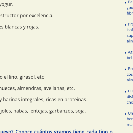
Ben
 yogur.
¿po
fib
nstructor por excelencia.
Pr
s blancas y rojas.
iso
su
ali
Ag
beb
Pr
cos
el lino, girasol, etc
ali
nueces, almendras, avellanas, etc.
Cu
dis
 harinas integrales, ricas en proteínas.
cho
ijoles, habas, lentejas, garbanzos, soja.
Uni
ben
mar
uevo? Conoce cuántos gramos tiene cada tipo o