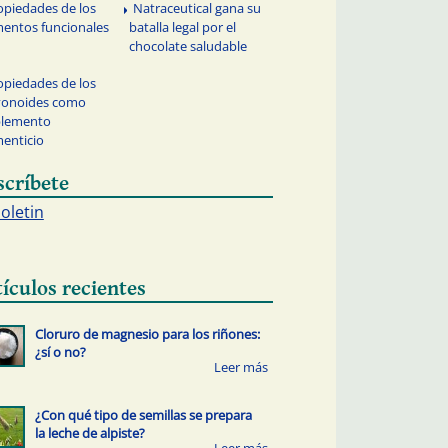
opiedades de los
Natraceutical gana su
mentos funcionales
batalla legal por el
chocolate saludable
opiedades de los
vonoides como
plemento
menticio
scríbete
boletin
tículos recientes
Cloruro de magnesio para los riñones:
¿sí o no?
¿Con qué tipo de semillas se prepara
la leche de alpiste?