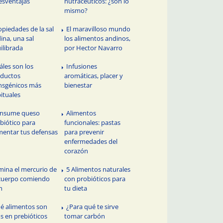
esventajas
nutracéuticos: ¿son lo
mismo?
opiedades de la sal
El maravilloso mundo
ina, una sal
los alimentos andinos,
ilibrada
por Hector Navarro
áles son los
Infusiones
ductos
aromáticas, placer y
nsgénicos más
bienestar
ituales
nsume queso
Alimentos
biótico para
funcionales: pastas
entar tus defensas
para prevenir
enfermedades del
corazón
imina el mercurio de
5 Alimentos naturales
cuerpo comiendo
con probióticos para
n
tu dieta
é alimentos son
¿Para qué te sirve
os en prebióticos
tomar carbón