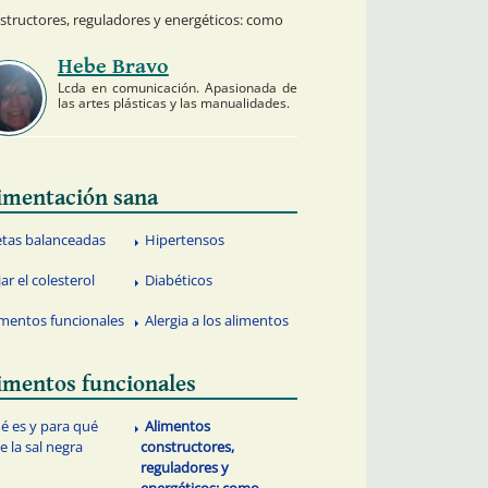
structores, reguladores y energéticos: como
Hebe Bravo
Lcda en comunicación. Apasionada de
las artes plásticas y las manualidades.
imentación sana
etas balanceadas
Hipertensos
ar el colesterol
Diabéticos
imentos funcionales
Alergia a los alimentos
imentos funcionales
é es y para qué
Alimentos
ve la sal negra
constructores,
reguladores y
energéticos: como