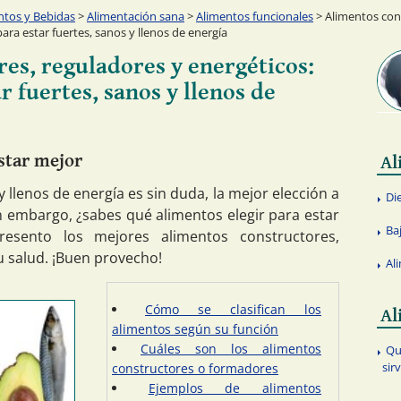
ntos y Bebidas
>
Alimentación sana
>
Alimentos funcionales
> Alimentos con
ara estar fuertes, sanos y llenos de energía
es, reguladores y energéticos:
 fuertes, sanos y llenos de
star mejor
Al
 llenos de energía es sin duda, la mejor elección a
Di
in embargo, ¿sabes qué alimentos elegir para estar
Baj
resento los mejores alimentos constructores,
u salud. ¡Buen provecho!
Al
Cómo se clasifican los
Al
alimentos según su función
Cuáles son los alimentos
Qu
sir
constructores o formadores
Ejemplos de alimentos