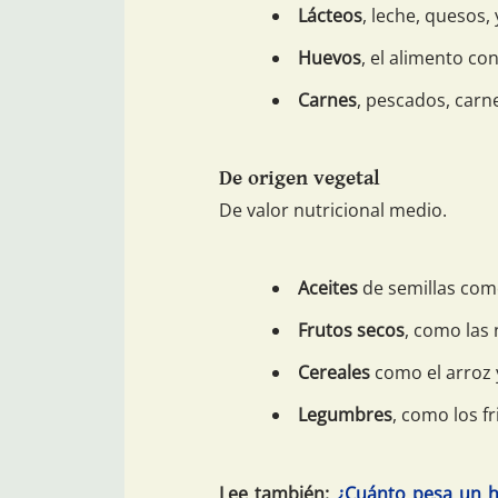
Lácteos
, leche, quesos,
Huevos
, el alimento co
Carnes
, pescados, carne
De origen vegetal
De valor nutricional medio.
Aceites
de semillas como 
Frutos secos
, como las 
Cereales
como el arroz y
Legumbres
, como los fr
Lee también:
¿Cuánto pesa un h