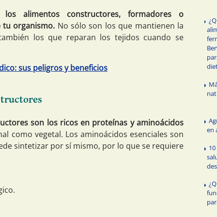
los alimentos constructores, formadores o
¿Q
e tu organismo.
No sólo son los que mantienen la
ali
 también los que reparan los tejidos cuando se
fer
Ben
par
die
co: sus peligros y beneficios
Má
nat
structores
Ag
ructores son los ricos en proteínas y aminoácidos
en 
imal como vegetal. Los aminoácidos esenciales son
de sintetizar por sí mismo, por lo que se requiere
10
sal
des
¿Q
gico.
fun
par