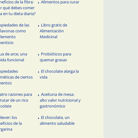
eficios de la fibra:
Alimentos para curar
r qué debes comer
ra en tu dieta diaria?
opiedades de las
Libro gratis de
flavonas como
Alimentación
plemento
Medicinal
menticio
ua de arce, una
Probióticos para
ida funcional
quemar grasas
opiedades
El chocolate alarga la
méticas de ciertos
vida
mentos
atro razones para
Aceituna de mesa:
frutar de un rico
alto valor nutricional y
colate
gastronómico
lever: los
El chocolate, un
eficios de la
alimento saludable
garina