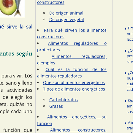
constructores
De origen animal
De origen vegetal
é sirve la sal
Pr
Para qué sirven los alimentos
nut
constructores
lác
Alimentos reguladores o
protectores
¿Q
mentos según
pre
Alimentos reguladores,
sir
ejemplos
Cuál es la función de los
¿C
para vivir.
Los
alimentos reguladores
hu
e, sano y lleno
Qué son alimentos energéticos
cuá
Tipos de alimentos energéticos
s actividades
cad
 de elegir los
Carbohidratos
Qu
eta, quizás no
ama
Grasas
umple cada uno
sus
Alimentos energéticos, su
Al
función
tra
 función que
Alimentos constructores,