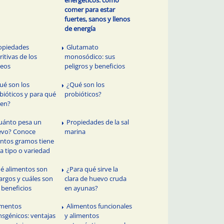
comer para estar
fuertes, sanos y llenos
de energía
opiedades
Glutamato
ritivas de los
monosódico: sus
teos
peligros y beneficios
ué son los
¿Qué son los
bióticos y para qué
probióticos?
ven?
uánto pesa un
Propiedades de la sal
evo? Conoce
marina
ntos gramos tiene
a tipo o variedad
é alimentos son
¿Para qué sirve la
rgos y cuáles son
clara de huevo cruda
 beneficios
en ayunas?
imentos
Alimentos funcionales
nsgénicos: ventajas
y alimentos