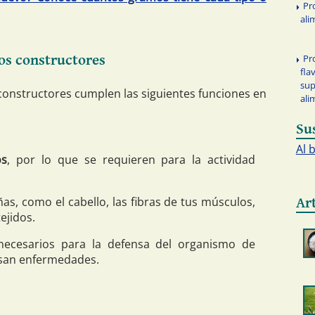
Pr
ali
Pr
tos constructores
fla
su
 constructores cumplen las siguientes funciones en
ali
Su
Al 
os
, por lo que se requieren para la actividad
as, como el cabello, las fibras de tus músculos,
Ar
ejidos.
 necesarios para la defensa del organismo de
usan enfermedades.