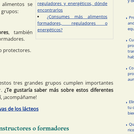
y d
reguladores y energéticos, dónde
 alimentos se
encontrarlos
s grupos:
¿Consumes más alimentos
Pr
formadores, reguladores o
and
equ
energéticos?
ores
, también
formadores.
Cu
pro
 protectores.
tra
hab
Co
pro
aum
estos tres grandes grupos cumplen importantes
r.
¿Te gustaría saber más sobre estos diferentes
sí, ¡acompáñame!
El
tu 
vas de los lácteos
bie
Qu
onstructores o formadores
ric