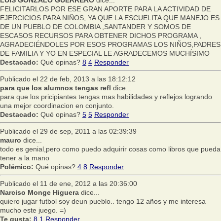
FELICITARLOS POR ESE GRAN APORTE PARA LA ACTIVIDAD DE
EJERCICIOS PARA NIÑOS, YA QUE LA ESCUELITA QUE MANEJO ES
DE UN PUEBLO DE COLOMBIA ,SANTANDER Y SOMOS DE
ESCASOS RECURSOS PARA OBTENER DICHOS PROGRAMA ,
AGRADECIÉNDOLES POR ESOS PROGRAMAS LOS NIÑOS,PADRES
DE FAMILIA Y YO EN ESPECIAL LE AGRADECEMOS MUCHÍSIMO
Destacado:
Qué opinas?
8
4
Responder
Publicado el 22 de feb, 2013 a las 18:12:12
para que los alumnos tengas refl
dice...
para que los pricipiantes tengas mas habilidades y reflejos logrando
una mejor coordinacion en conjunto.
Destacado:
Qué opinas?
5
5
Responder
Publicado el 29 de sep, 2011 a las 02:39:39
mauro
dice...
todo es genial,pero como puedo adquirir cosas como libros que pueda
tener a la mano
Polémico:
Qué opinas?
4
8
Responder
Publicado el 11 de ene, 2012 a las 20:36:00
Narciso Monge Higuera
dice...
quiero jugar futbol soy deun pueblo.. tengo 12 años y me interesa
mucho este juego. =)
Te gusta:
8
1
Responder