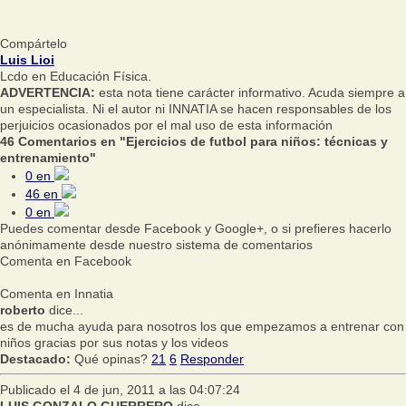
Compártelo
Luis Lioi
Lcdo en Educación Física.
ADVERTENCIA:
esta nota tiene carácter informativo. Acuda siempre a
un especialista. Ni el autor ni INNATIA se hacen responsables de los
perjuicios ocasionados por el mal uso de esta información
46 Comentarios en "Ejercicios de futbol para niños: técnicas y
entrenamiento"
0
en
46
en
0
en
Puedes comentar desde Facebook y Google+, o si prefieres hacerlo
anónimamente desde nuestro sistema de comentarios
Comenta en Facebook
Comenta en Innatia
roberto
dice...
es de mucha ayuda para nosotros los que empezamos a entrenar con
niños gracias por sus notas y los videos
Destacado:
Qué opinas?
21
6
Responder
Publicado el 4 de jun, 2011 a las 04:07:24
LUIS GONZALO GUERRERO
dice...