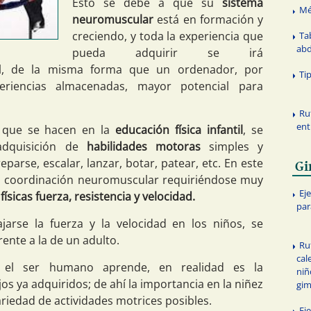
Esto se debe a que su
sistema
Mé
neuromuscular
está en formación y
creciendo, y toda la experiencia que
Ta
ab
pueda adquirir se irá
al, de la misma forma que un ordenador, por
Ti
eriencias almacenadas, mayor potencial para
Ru
ent
s que se hacen en la
educación física infantil
, se
 adquisición de
habilidades motoras
simples y
eparse, escalar, lanzar, botar, patear, etc. En este
Gi
la coordinación neuromuscular requiriéndose muy
Ej
físicas fuerza, resistencia y velocidad.
par
jarse la fuerza y la velocidad en los niños, se
ente a la de un adulto.
Ru
cal
el ser humano aprende, en realidad es la
niñ
s ya adquiridos; de ahí la importancia en la niñez
gim
ariedad de actividades motrices posibles.
Ej