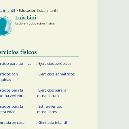
 infantil
> Educación física infantil
Luis Lioi
Lcdo en Educación Física.
ercicios físicos
rcicio para tonificar
Ejercicios aeróbicos
ercicios con
Ejercicios isométricos
quinas
rcicios para la
Ejercicios para la
umna vertebral
musculatura
rcicios para la
Estiramientos
cera edad
musculares
mnasia en casa
Gimnasia infantil