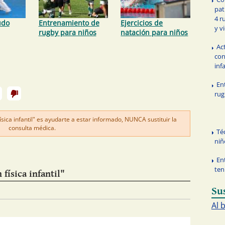
pat
4 r
udo
Entrenamiento de
Ejercicios de
y v
rugby para niños
natación para niños
Ac
con
infa
En
rug
sica infantil" es ayudarte a estar informado, NUNCA sustituir la
consulta médica.
Té
niñ
En
ten
física infantil"
Su
Al 