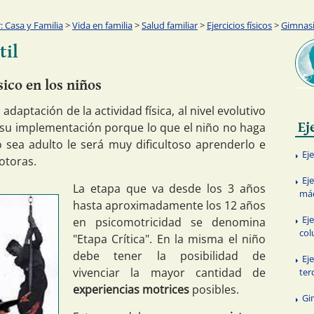
 Casa y Familia
>
Vida en familia
>
Salud familiar
>
Ejercicios físicos
>
Gimnasia
til
sico en los niños
 adaptación de la actividad física, al nivel evolutivo
Ej
 su implementación porque lo que el niño no haga
 sea adulto le será muy dificultoso aprenderlo e
Eje
otoras.
Ej
La etapa que va desde los 3 años
má
hasta aproximadamente los 12 años
Eje
en psicomotricidad se denomina
col
"Etapa Crítica". En la misma el niño
debe tener la posibilidad de
Eje
vivenciar la mayor cantidad de
ter
experiencias motrices
posibles.
Gi