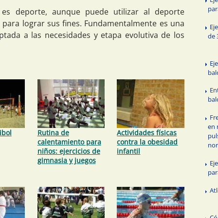
par
 es deporte, aunque puede utilizar al deporte
para lograr sus fines. Fundamentalmente es una
Ej
ptada a las necesidades y etapa evolutiva de los
de 
Eje
bal
En
bal
Fr
en 
ibol
Rutina de
Actividades físicas
pul
calentamiento para
contra la obesidad
nor
niños: ejercicios de
infantil
gimnasia y juegos
Ej
par
At
Có