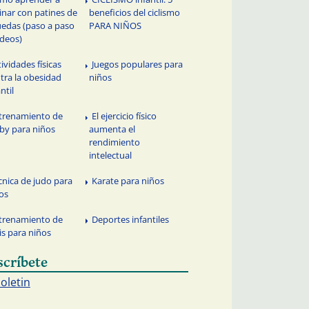
inar con patines de
beneficios del ciclismo
uedas (paso a paso
PARA NIÑOS
ideos)
tividades físicas
Juegos populares para
tra la obesidad
niños
ntil
trenamiento de
El ejercicio físico
by para niños
aumenta el
rendimiento
intelectual
cnica de judo para
Karate para niños
os
trenamiento de
Deportes infantiles
is para niños
scríbete
boletin