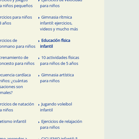
a niños pequeños
para niños
ercicios para niños
Gimnasia rítmica
3 años
infantil: ejercicios,
videos y mucho más
rcicios de
Educación física
onmano para niños
infantil
trenamiento de
10 actividades físicas
oncesto para niños
para niños de 5 años
ecuencia cardíaca
Gimnasia artística
niños: ¿cuántas
para niños
saciones son
males?
ercicios de natación
Jugando voleibol
a niños
infantil
letismo infantil
Ejercicios de relajación
para niños
mo aprender a
CICLISMO infantil: 5