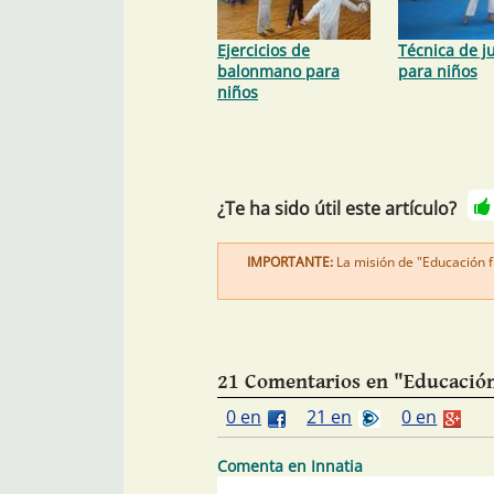
Ejercicios de
Técnica de j
balonmano para
para niños
niños
¿Te ha sido útil este artículo?
IMPORTANTE:
La misión de "Educación fí
21 Comentarios en "Educación 
0 en
21 en
0 en
Comenta en Innatia