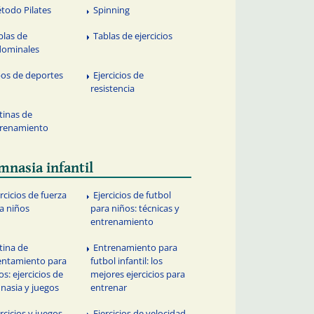
todo Pilates
Spinning
blas de
Tablas de ejercicios
dominales
pos de deportes
Ejercicios de
resistencia
tinas de
renamiento
mnasia infantil
ercicios de fuerza
Ejercicios de futbol
a niños
para niños: técnicas y
entrenamiento
tina de
Entrenamiento para
entamiento para
futbol infantil: los
os: ejercicios de
mejores ejercicios para
nasia y juegos
entrenar
ercicios y juegos
Ejercicios de velocidad