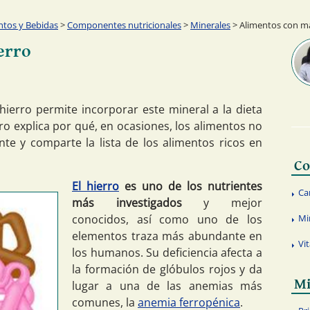
ntos y Bebidas
>
Componentes nutricionales
>
Minerales
> Alimentos con má
erro
ierro permite incorporar este mineral a la dieta
ro explica por qué, en ocasiones, los alimentos no
nte y comparte la lista de los alimentos ricos en
Co
El hierro
es uno de los nutrientes
Ca
más investigados
y mejor
conocidos, así como uno de los
Mi
elementos traza más abundante en
Vi
los humanos. Su deficiencia afecta a
la formación de glóbulos rojos y da
Mi
lugar a una de las anemias más
comunes, la
anemia ferropénica
.