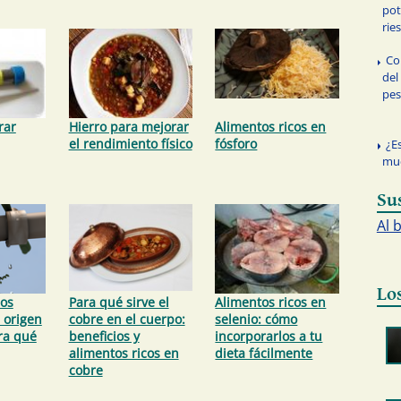
pot
rie
Co
del
pe
rar
Hierro para mejorar
Alimentos ricos en
el rendimiento físico
fósforo
¿E
mu
Su
Al 
Lo
los
Para qué sirve el
Alimentos ricos en
 origen
cobre en el cuerpo:
selenio: cómo
ra qué
beneficios y
incorporarlos a tu
alimentos ricos en
dieta fácilmente
cobre