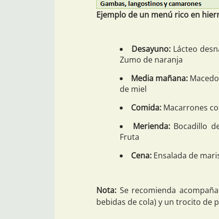
Ejemplo de un menú rico en hier
Desayuno:
Lácteo desna
Zumo de naranja
Media mañana:
Macedoni
de miel
Comida:
Macarrones con
Merienda:
Bocadillo d
Fruta
Cena:
Ensalada de maris
Nota:
Se recomienda acompañar 
bebidas de cola) y un trocito de 