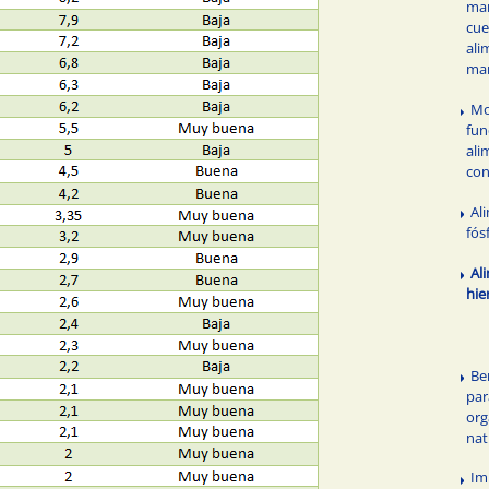
man
cu
ali
ma
Mo
fun
ali
con
Al
fós
Al
hie
Be
par
or
nat
Im