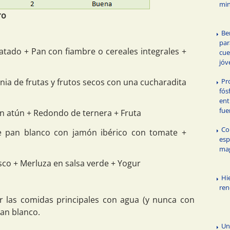
min
ro
Be
par
tado + Pan con fiambre o cereales integrales +
cue
jóv
a de frutas y frutos secos con una cucharadita
Pr
fós
ent
fue
 atún + Redondo de ternera + Fruta
Co
e pan blanco con jamón ibérico con tomate +
esp
ma
co + Merluza en salsa verde + Yogur
Hi
ren
las comidas principales con agua (y nunca con
pan blanco.
Un