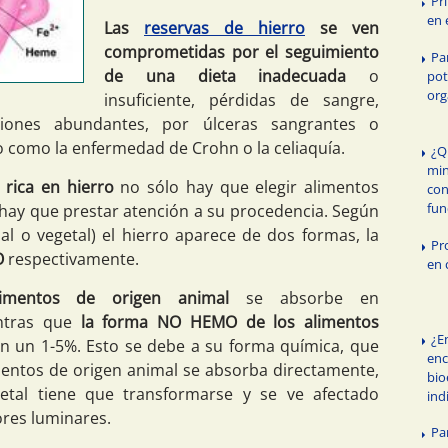
Pr
en 
Las
reservas de hierro
se ven
comprometidas por el seguimiento
Pa
de una dieta inadecuada
o
pot
or
insuficiente, pérdidas de sangre,
ciones abundantes, por úlceras sangrantes o
vo como la enfermedad de Crohn o la celiaquía.
¿Q
min
 rica en hierro
no sólo hay que elegir alimentos
con
fun
 hay que prestar atención a su procedencia. Según
al o vegetal) el hierro aparece de dos formas, la
Pr
O
respectivamente.
en 
mentos de origen animal
se absorbe en
tras que
la forma NO HEMO de los alimentos
¿E
n un 1-5%. Esto se debe a su forma química, que
enc
imentos de origen animal se absorba directamente,
bio
etal tiene que transformarse y se ve afectado
ind
ores luminares.
Pa