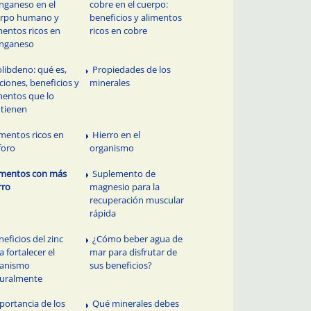
ganeso en el
cobre en el cuerpo:
erpo humano y
beneficios y alimentos
mentos ricos en
ricos en cobre
nganeso
libdeno: qué es,
Propiedades de los
ciones, beneficios y
minerales
mentos que lo
tienen
imentos ricos en
Hierro en el
foro
organismo
imentos con más
Suplemento de
rro
magnesio para la
recuperación muscular
rápida
neficios del zinc
¿Cómo beber agua de
a fortalecer el
mar para disfrutar de
ganismo
sus beneficios?
uralmente
portancia de los
Qué minerales debes