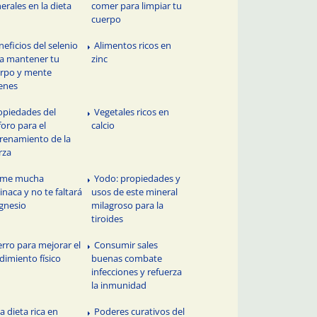
erales en la dieta
comer para limpiar tu
cuerpo
neficios del selenio
Alimentos ricos en
a mantener tu
zinc
rpo y mente
enes
opiedades del
Vegetales ricos en
foro para el
calcio
renamiento de la
rza
me mucha
Yodo: propiedades y
inaca y no te faltará
usos de este mineral
gnesio
milagroso para la
tiroides
erro para mejorar el
Consumir sales
dimiento físico
buenas combate
infecciones y refuerza
la inmunidad
a dieta rica en
Poderes curativos del