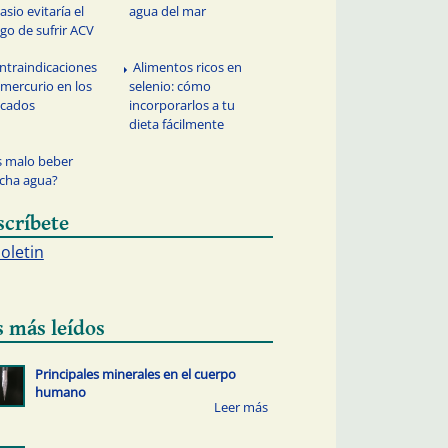
asio evitaría el
agua del mar
sgo de sufrir ACV
ntraindicaciones
Alimentos ricos en
 mercurio en los
selenio: cómo
scados
incorporarlos a tu
dieta fácilmente
s malo beber
cha agua?
scríbete
boletin
s más leídos
Principales minerales en el cuerpo
humano