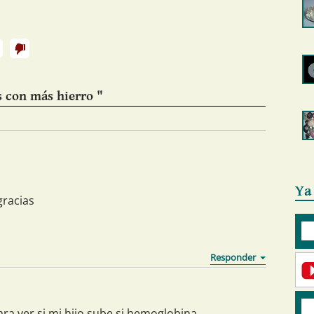
 con más hierro "
Ya
gracias
para ver si mi hijo sube si hemoglobina