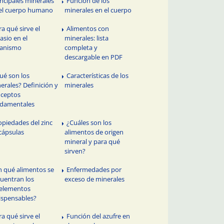
incipales minerales
Función de los
el cuerpo humano
minerales en el cuerpo
ra qué sirve el
Alimentos con
asio en el
minerales: lista
ganismo
completa y
descargable en PDF
ué son los
Características de los
erales? Definición y
minerales
ceptos
damentales
opiedades del zinc
¿Cuáles son los
cápsulas
alimentos de origen
mineral y para qué
sirven?
n qué alimentos se
Enfermedades por
uentran los
exceso de minerales
elementos
ispensables?
ra qué sirve el
Función del azufre en