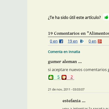
¿Te ha sido útil este artículo?
19 Comentarios en "Alimentos
0 en
19 en
0 en
Comenta en Innatia
gumer aleman ...
si aceptare nuevos comentarios 
5
2
21 de nov, 2011 - 03:03:07
estefania ...
voy a intentar la receta 