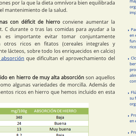
mag
ones por la que la dieta omnívora bien equilibrada
org
 el mantenimiento de la salud.
imp
as con déficit de hierro
conviene aumentar la
it. C durante o tras las comidas para ayudar a la
Par
en 
n es importante evitar tomar conjuntamente
fun
 otros ricos en fitatos (cereales integrales y
ric
te lácteos, sobre todo los enriquecidos en calcio)
a absorción
que dificultan el aprovechamiento del
Cl
ben
pro
ali
ido en hierro de muy alta absorción
son aquellos
con
 como algunas variedades de morcilla. Además de
mentos ricos en hierro que hemos incluido en esta
Fl
su 
or
Pr
en 
Pr