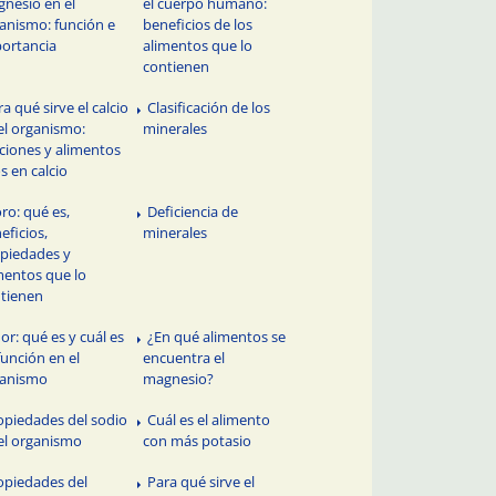
nesio en el
el cuerpo humano:
anismo: función e
beneficios de los
ortancia
alimentos que lo
contienen
a qué sirve el calcio
Clasificación de los
el organismo:
minerales
ciones y alimentos
os en calcio
oro: qué es,
Deficiencia de
eficios,
minerales
piedades y
mentos que lo
tienen
úor: qué es y cuál es
¿En qué alimentos se
función en el
encuentra el
ganismo
magnesio?
opiedades del sodio
Cuál es el alimento
el organismo
con más potasio
opiedades del
Para qué sirve el