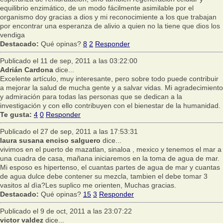
equilibrio enzimático, de un modo fácilmente asimilable por el
organismo doy gracias a dios y mi reconocimiente a los que trabajan
por encontrar una esperanza de alivio a quien no la tiene que dios los
vendiga
Destacado:
Qué opinas?
8
2
Responder
Publicado el 11 de sep, 2011 a las 03:22:00
Adrián Cardona
dice...
Excelente artículo, muy interesante, pero sobre todo puede contribuir
a mejorar la salud de mucha gente y a salvar vidas. Mi agradecimiento
y admiración para todas las personas que se dedican a la
investigación y con ello contribuyen con el bienestar de la humanidad.
Te gusta:
4
0
Responder
Publicado el 27 de sep, 2011 a las 17:53:31
laura susana enciso salguero
dice...
vivimos en el puerto de mazatlan, sinaloa , mexico y tenemos el mar a
una cuadra de casa, mañana iniciaremos en la toma de agua de mar.
Mi esposo es hipertenso, el cuantas partes de agua de mar y cuantas
de agua dulce debe contener su mezcla, tambien el debe tomar 3
vasitos al dìa?Les suplico me orienten, Muchas gracias.
Destacado:
Qué opinas?
15
3
Responder
Publicado el 9 de oct, 2011 a las 23:07:22
victor valdez
dice...