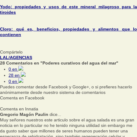
Yodo: propiedades y usos de este mineral milagroso para la
tiroides
Cloro: qué es, beneficios, propiedades y alimentos que lo
contienen
Compártelo
LAL/AGENCIAS
28 Comentarios en "Poderes curativos del agua del mar"
0
en
28
en
0
en
Puedes comentar desde Facebook y Google+, o si prefieres hacerlo
anónimamente desde nuestro sistema de comentarios
Comenta en Facebook
Comenta en Innatia
Gregorio Magón Paulin
dice...
Muy señores nuestros este articulo sobre el agua salada es una gran
noticia en lo particular no he tenido ninguna utilidad sin embargo me
da gusto saber que millones de seres humanos pueden tener una
esperanza de rehidratación, sino también regeneración celular y