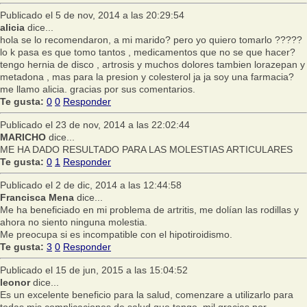
Publicado el 5 de nov, 2014 a las 20:29:54
alicia
dice...
hola se lo recomendaron, a mi marido? pero yo quiero tomarlo ?????
lo k pasa es que tomo tantos , medicamentos que no se que hacer?
tengo hernia de disco , artrosis y muchos dolores tambien lorazepan y
metadona , mas para la presion y colesterol ja ja soy una farmacia?
me llamo alicia. gracias por sus comentarios.
Te gusta:
0
0
Responder
Publicado el 23 de nov, 2014 a las 22:02:44
MARICHO
dice...
ME HA DADO RESULTADO PARA LAS MOLESTIAS ARTICULARES
Te gusta:
0
1
Responder
Publicado el 2 de dic, 2014 a las 12:44:58
Francisca Mena
dice...
Me ha beneficiado en mi problema de artritis, me dolían las rodillas y
ahora no siento ninguna molestia.
Me preocupa si es incompatible con el hipotiroidismo.
Te gusta:
3
0
Responder
Publicado el 15 de jun, 2015 a las 15:04:52
leonor
dice...
Es un excelente beneficio para la salud, comenzare a utilizarlo para