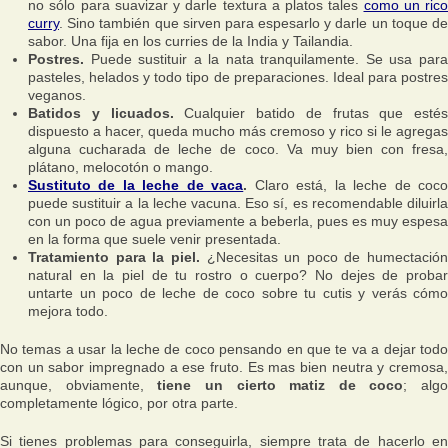
no sólo para suavizar y darle textura a platos tales
como un rico
curry
. Sino también que sirven para espesarlo y darle un toque de
sabor. Una fija en los curries de la India y Tailandia.
Postres.
Puede sustituir a la nata tranquilamente. Se usa para
pasteles, helados y todo tipo de preparaciones. Ideal para postres
veganos.
Batidos y licuados.
Cualquier batido de frutas que estés
dispuesto a hacer, queda mucho más cremoso y rico si le agregas
alguna cucharada de leche de coco. Va muy bien con fresa,
plátano, melocotón o mango.
Sustituto de la leche de vaca
.
Claro está, la leche de coc
puede sustituir a la leche vacuna. Eso sí, es recomendable diluirla
con un poco de agua previamente a beberla, pues es muy espesa
en la forma que suele venir presentada.
Tratamiento para la piel.
¿Necesitas un poco de humectación
natural en la piel de tu rostro o cuerpo? No dejes de probar
untarte un poco de leche de coco sobre tu cutis y verás cómo
mejora todo.
No temas a usar la leche de coco pensando en que te va a dejar todo
con un sabor impregnado a ese fruto. Es mas bien neutra y cremosa,
aunque, obviamente,
tiene un cierto matiz de coco
; algo
completamente lógico, por otra parte.
Si tienes problemas para conseguirla, siempre trata de hacerlo en