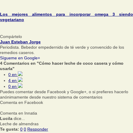
Los mejores alimentos para incorporar omega 3 siendo
vegetariano
Compártelo
Juan Esteban Jorge
Periodista. Bebedor empedernido de té verde y convencido de los
remedios caseros.
Sígueme en Google+
4 Comentarios en "Cómo hacer leche de coco casera y cómo
usarla"
0
en
4
en
0
en
Puedes comentar desde Facebook y Google+, o si prefieres hacerlo
anónimamente desde nuestro sistema de comentarios
Comenta en Facebook
Comenta en Innatia
Lucila
dice...
Leche de almendras
Te gusta:
0
0
Responder