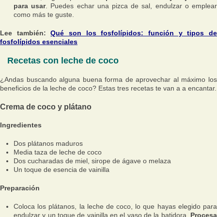
para usar
. Puedes echar una pizca de sal, endulzar o emplea
como más te guste.
Lee también:
Qué son los fosfolípidos: función y tipos d
fosfolípidos esenciales
Recetas con leche de coco
¿Andas buscando alguna buena forma de aprovechar al máximo los
beneficios de la leche de coco? Estas tres recetas te van a a encantar.
Crema de coco y plátano
Ingredientes
Dos plátanos maduros
Media taza de leche de coco
Dos cucharadas de miel, sirope de ágave o melaza
Un toque de esencia de vainilla
Preparación
Coloca los plátanos, la leche de coco, lo que hayas elegido para
endulzar y un toque de vainilla en el vaso de la batidora.
Procesa