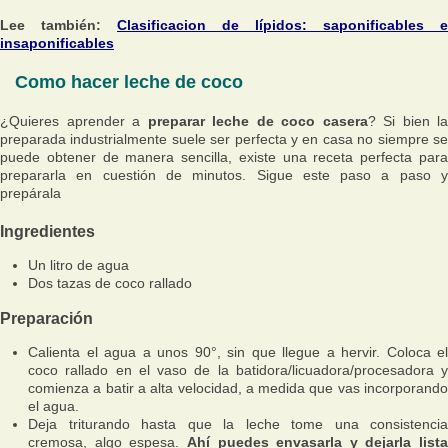
Lee también:
Clasificacion de lípidos: saponificables e
insaponificables
Como hacer leche de coco
¿Quieres aprender a
preparar leche de coco casera
? Si bien la
preparada industrialmente suele ser perfecta y en casa no siempre se
puede obtener de manera sencilla, existe una receta perfecta para
prepararla en cuestión de minutos. Sigue este paso a paso y
prepárala
Ingredientes
Un litro de agua
Dos tazas de coco rallado
Preparación
Calienta el agua a unos 90°, sin que llegue a hervir. Coloca el
coco rallado en el vaso de la batidora/licuadora/procesadora y
comienza a batir a alta velocidad, a medida que vas incorporando
el agua.
Deja triturando hasta que la leche tome una consistencia
cremosa, algo espesa.
Ahí puedes envasarla y dejarla lista