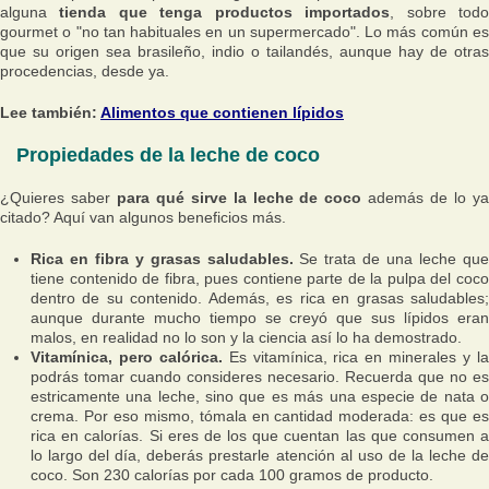
alguna
tienda que tenga productos importados
, sobre tod
gourmet o "no tan habituales en un supermercado". Lo más común es
que su origen sea brasileño, indio o tailandés, aunque hay de otras
procedencias, desde ya.
Lee también:
Alimentos que contienen lípidos
Propiedades de la leche de coco
¿Quieres saber
para qué sirve la leche de coco
además de lo y
citado? Aquí van algunos beneficios más.
Rica en fibra y grasas saludables.
Se trata de una leche qu
tiene contenido de fibra, pues contiene parte de la pulpa del coco
dentro de su contenido. Además, es rica en grasas saludables;
aunque durante mucho tiempo se creyó que sus lípidos eran
malos, en realidad no lo son y la ciencia así lo ha demostrado.
Vitamínica, pero calórica.
Es vitamínica, rica en minerales y l
podrás tomar cuando consideres necesario. Recuerda que no es
estricamente una leche, sino que es más una especie de nata o
crema. Por eso mismo, tómala en cantidad moderada: es que es
rica en calorías. Si eres de los que cuentan las que consumen a
lo largo del día, deberás prestarle atención al uso de la leche de
coco. Son 230 calorías por cada 100 gramos de producto.