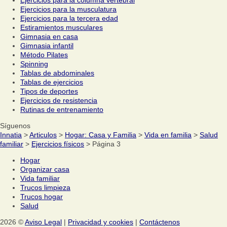
Ejercicios para la musculatura
Ejercicios para la tercera edad
Estiramientos musculares
Gimnasia en casa
Gimnasia infantil
Método Pilates
Spinning
Tablas de abdominales
Tablas de ejercicios
Tipos de deportes
Ejercicios de resistencia
Rutinas de entrenamiento
Síguenos
Innatia
>
Articulos
>
Hogar: Casa y Familia
>
Vida en familia
>
Salud
familiar
>
Ejercicios físicos
> Página 3
Hogar
Organizar casa
Vida familiar
Trucos limpieza
Trucos hogar
Salud
2026 ©
Aviso Legal
|
Privacidad y cookies
|
Contáctenos