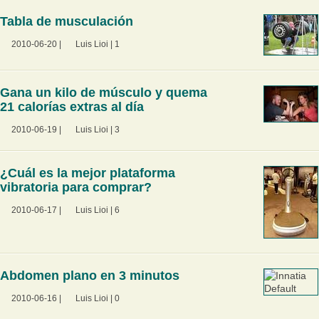
Tabla de musculación
2010-06-20
|
Luis Lioi
|
1
Gana un kilo de músculo y quema
21 calorías extras al día
2010-06-19
|
Luis Lioi
|
3
¿Cuál es la mejor plataforma
vibratoria para comprar?
2010-06-17
|
Luis Lioi
|
6
Abdomen plano en 3 minutos
2010-06-16
|
Luis Lioi
|
0