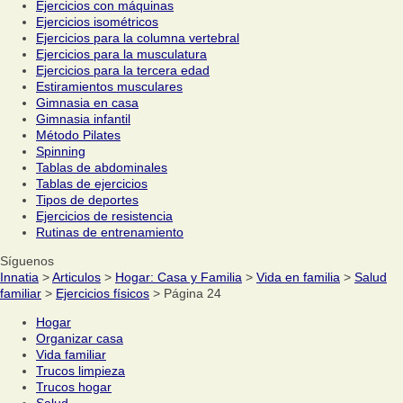
Ejercicios con máquinas
Ejercicios isométricos
Ejercicios para la columna vertebral
Ejercicios para la musculatura
Ejercicios para la tercera edad
Estiramientos musculares
Gimnasia en casa
Gimnasia infantil
Método Pilates
Spinning
Tablas de abdominales
Tablas de ejercicios
Tipos de deportes
Ejercicios de resistencia
Rutinas de entrenamiento
Síguenos
Innatia
>
Articulos
>
Hogar: Casa y Familia
>
Vida en familia
>
Salud
familiar
>
Ejercicios físicos
> Página 24
Hogar
Organizar casa
Vida familiar
Trucos limpieza
Trucos hogar
Salud