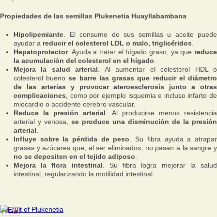
Propiedades de las semillas Plukenetia Huayllabambana
Hipolipemiante
. El consumo de sus semillas u aceite puede
ayudar a
reducir el colesterol LDL o malo, triglicéridos
.
Hepatoprotector
. Ayuda a tratar el hígado graso, ya que
reduce
la acumulación del colesterol en el hígado
.
Mejora la salud arterial
. Al aumentar el colesterol HDL 
colesterol bueno
se barre las grasas que reducir el diámetr
de las arterias y provocar ateroesclerosis junto a otras
complicaciones
, como por ejemplo isquemia e incluso infarto de
miocardio o accidente cerebro vascular.
Reduce la presión arterial
. Al producirse menos resistenci
arterial y venosa,
se produce una disminución de la presión
arterial
.
Influye sobre la pérdida de peso
. Su fibra ayuda a atrapar
grasas y azúcares que, al ser eliminados, no pasan a la sangre y
no se depositen en el tejido adiposo
.
Mejora la flora intestinal
. Su fibra logra mejorar la salu
intestinal, regularizando la motilidad intestinal.