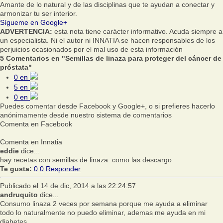
Amante de lo natural y de las disciplinas que te ayudan a conectar y
armonizar tu ser interior.
Sígueme en Google+
ADVERTENCIA:
esta nota tiene carácter informativo. Acuda siempre a
un especialista. Ni el autor ni INNATIA se hacen responsables de los
perjuicios ocasionados por el mal uso de esta información
5 Comentarios en "Semillas de linaza para proteger del cáncer de
próstata"
0
en
5
en
0
en
Puedes comentar desde Facebook y Google+, o si prefieres hacerlo
anónimamente desde nuestro sistema de comentarios
Comenta en Facebook
Comenta en Innatia
eddie
dice...
hay recetas con semillas de linaza. como las descargo
Te gusta:
0
0
Responder
Publicado el 14 de dic, 2014 a las 22:24:57
andruquito
dice...
Consumo linaza 2 veces por semana porque me ayuda a eliminar
todo lo naturalmente no puedo eliminar, ademas me ayuda en mi
diabetes.