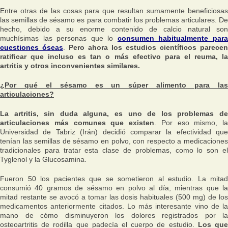
Entre otras de las cosas para que resultan sumamente beneficiosas
las semillas de sésamo es para combatir los problemas articulares. De
hecho, debido a su enorme contenido de calcio natural son
muchísimas las personas que lo
consumen habitualmente par
cuestiones óseas
.
Pero ahora los estudios científicos parecen
ratificar que incluso es tan o más efectivo para el reuma, la
artritis y otros inconvenientes similares.
¿Por qué el sésamo es un súper alimento para las
articulaciones?
La artritis, sin duda alguna, es uno de los problemas de
articulaciones más comunes que existen
. Por eso mismo, la
Universidad de Tabriz (Irán) decidió comparar la efectividad que
tenían las semillas de sésamo en polvo, con respecto a medicaciones
tradicionales para tratar esta clase de problemas, como lo son el
Tyglenol y la Glucosamina.
Fueron 50 los pacientes que se sometieron al estudio. La mitad
consumió 40 gramos de sésamo en polvo al día, mientras que la
mitad restante se avocó a tomar las dosis habituales (500 mg) de los
medicamentos anteriormente citados. Lo más interesante vino de la
mano de cómo disminuyeron los dolores registrados por la
osteoartritis de rodilla que padecía el cuerpo de estudio.
Los qu