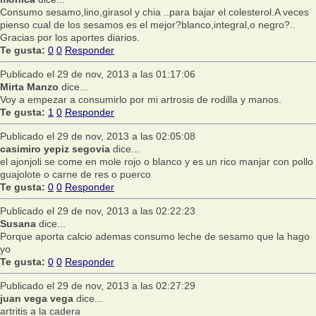
Consumo sesamo,lino,girasol y chia ..para bajar el colesterol.A veces
pienso cual de los sesamos es el mejor?blanco,integral,o negro?..
Gracias por los aportes diarios.
Te gusta:
0
0
Responder
Publicado el 29 de nov, 2013 a las 01:17:06
Mirta Manzo
dice...
Voy a empezar a consumirlo por mi artrosis de rodilla y manos.
Te gusta:
1
0
Responder
Publicado el 29 de nov, 2013 a las 02:05:08
casimiro yepiz segovia
dice...
el ajonjoli se come en mole rojo o blanco y es un rico manjar con pollo
guajolote o carne de res o puerco
Te gusta:
0
0
Responder
Publicado el 29 de nov, 2013 a las 02:22:23
Susana
dice...
Porque aporta calcio ademas consumo leche de sesamo que la hago
yo
Te gusta:
0
0
Responder
Publicado el 29 de nov, 2013 a las 02:27:29
juan vega vega
dice...
artritis a la cadera